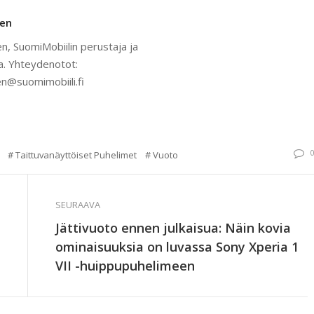
nen
n, SuomiMobiilin perustaja ja
a. Yhteydenotot:
n@suomimobiili.fi
Taittuvanäyttöiset Puhelimet
Vuoto
SEURAAVA
Jättivuoto ennen julkaisua: Näin kovia
ominaisuuksia on luvassa Sony Xperia 1
VII -huippupuhelimeen