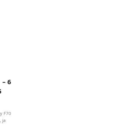
 – 6
6
xy F70
 ja