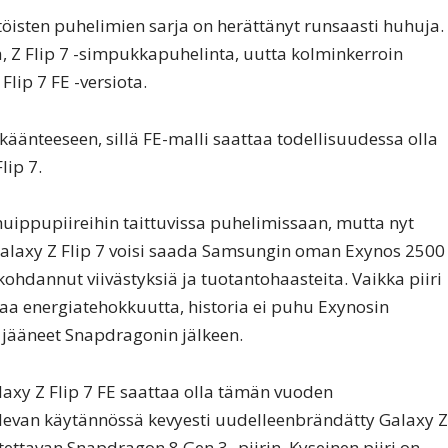
öisten puhelimien sarja on herättänyt runsaasti huhuja.
a, Z Flip 7 -simpukkapuhelinta, uutta kolminkerroin
Flip 7 FE -versiota.
änteeseen, sillä FE-malli saattaa todellisuudessa olla
lip 7.
ippupiireihin taittuvissa puhelimissaan, mutta nyt
Galaxy Z Flip 7 voisi saada Samsungin oman Exynos 2500
 kohdannut viivästyksiä ja tuotantohaasteita. Vaikka piiri
a energiatehokkuutta, historia ei puhu Exynosin
n jääneet Snapdragonin jälkeen.
laxy Z Flip 7 FE saattaa olla tämän vuoden
olevan käytännössä kevyesti uudelleenbrändätty Galaxy Z
otettavan Snapdragon 8 Gen 3 -piirin. Kyseinen piiri on