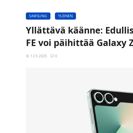
SAMSUNG
YLEINEN
Yllättävä käänne: Edull
FE voi päihittää Galaxy 
12.5.2025
0