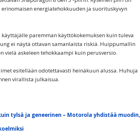
oaa erinomaisen energiatehokkuuden ja suorituskyvyn
ota käyttäjälle paremman käyttökokemuksen kuin tuleva
sung ei näytä ottavan samanlaista riskiä. Huippumallin
n vielä askeleen tehokkaampi kuin perusversio.
met esitellään odotettavasti heinäkuun alussa. Huhuja
nen virallista julkaisua.
kuin tylsä ja geneerinen – Motorola yhdistää muodin
koelmiksi