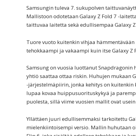
Samsungin tuleva 7. sukupolven taittuvanäytt
Mallistoon odotetaan Galaxy Z Fold 7 -laitett
taittuvaa laitetta sekä edullisempaa Galaxy Z 
Tuore vuoto kuitenkin vihjaa hämmentävään kä
tehokkaampi ja vakaampi kuin itse Galaxy Z F
Samsung on vuosia luottanut Snapdragonin hu
yhtiö saattaa ottaa riskin. Huhujen mukaan 
-järjestelmäpiirin, jonka kehitys on kuitenkin
lupaa kovaa huippusuorituskykyä ja parempa
puolesta, sillä viime vuosien mallit ovat usei
Yllättäen juuri edullisemmaksi tarkoitettu Ga
mielenkiintoisempi versio. Mallin huhutaan 
Flip 6, joka sisältää edelleen tehokkaan ja lu