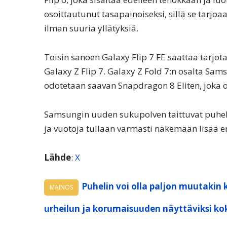
osoittautunut tasapainoiseksi, sillä se tarj
ilman suuria yllätyksiä.
Toisin sanoen Galaxy Flip 7 FE saattaa tarj
Galaxy Z Flip 7. Galaxy Z Fold 7:n osalta Sam
odotetaan saavan Snapdragon 8 Eliten, joka o
Samsungin uuden sukupolven taittuvat puheli
ja vuotoja tullaan varmasti näkemään lisää en
Lähde
:
X
Puhelin voi olla paljon muutakin 
MAINOS
urheilun ja korumaisuuden näyttäviksi ko