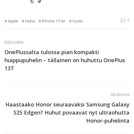
Website
Twitter
0
Apple
Huhu
IPhone 17 Air
Vuoto
EDELLINEN
OnePlussalta tulossa pian kompakti
huippupuhelin – tällainen on huhuttu OnePlus
13T
SEURAAVA
Haastaako Honor seuraavaksi Samsung Galaxy
S25 Edgen? Huhut povaavat nyt ultraohutta
Honor-puhelinta