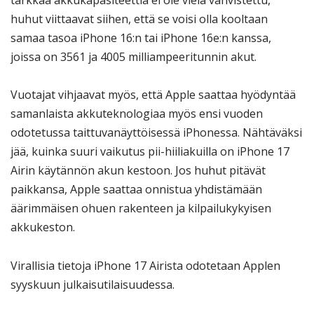
tarkkaa akkukapasiteettia ei ole vielä vahvistettu,
huhut viittaavat siihen, että se voisi olla kooltaan
samaa tasoa iPhone 16:n tai iPhone 16e:n kanssa,
joissa on 3561 ja 4005 milliampeeritunnin akut.
Vuotajat vihjaavat myös, että Apple saattaa hyödyntää
samanlaista akkuteknologiaa myös ensi vuoden
odotetussa taittuvanäyttöisessä iPhonessa. Nähtäväksi
jää, kuinka suuri vaikutus pii-hiiliakuilla on iPhone 17
Airin käytännön akun kestoon. Jos huhut pitävät
paikkansa, Apple saattaa onnistua yhdistämään
äärimmäisen ohuen rakenteen ja kilpailukykyisen
akkukeston.
Virallisia tietoja iPhone 17 Airista odotetaan Applen
syyskuun julkaisutilaisuudessa.