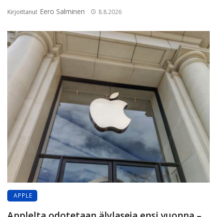
Eero Salminen
Kirjoittanut
8.8.2026
APPLE
Applelta odotetaan älylaseja ensi vuonna –