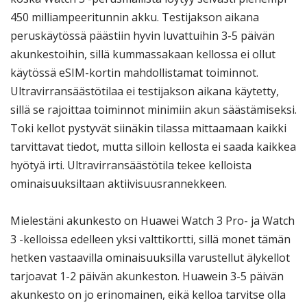
450 milliampeeritunnin akku. Testijakson aikana
peruskäytössä päästiin hyvin luvattuihin 3-5 päivän
akunkestoihin, sillä kummassakaan kellossa ei ollut
käytössä eSIM-kortin mahdollistamat toiminnot.
Ultravirransäästötilaa ei testijakson aikana käytetty,
sillä se rajoittaa toiminnot minimiin akun säästämiseksi.
Toki kellot pystyvät siinäkin tilassa mittaamaan kaikki
tarvittavat tiedot, mutta silloin kellosta ei saada kaikkea
hyötyä irti. Ultravirransäästötila tekee kelloista
ominaisuuksiltaan aktiivisuusrannekkeen.
Mielestäni akunkesto on Huawei Watch 3 Pro- ja Watch
3 -kelloissa edelleen yksi valttikortti, sillä monet tämän
hetken vastaavilla ominaisuuksilla varustellut älykellot
tarjoavat 1-2 päivän akunkeston. Huawein 3-5 päivän
akunkesto on jo erinomainen, eikä kelloa tarvitse olla