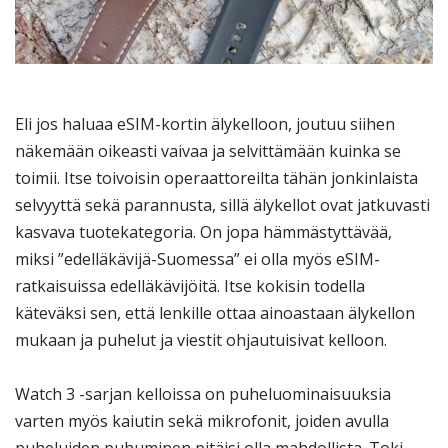
Eli jos haluaa eSIM-kortin älykelloon, joutuu siihen
näkemään oikeasti vaivaa ja selvittämään kuinka se
toimii. Itse toivoisin operaattoreilta tähän jonkinlaista
selvyyttä sekä parannusta, sillä älykellot ovat jatkuvasti
kasvava tuotekategoria. On jopa hämmästyttävää,
miksi ”edelläkävijä-Suomessa” ei olla myös eSIM-
ratkaisuissa edelläkävijöitä. Itse kokisin todella
käteväksi sen, että lenkille ottaa ainoastaan älykellon
mukaan ja puhelut ja viestit ohjautuisivat kelloon.
Watch 3 -sarjan kelloissa on puheluominaisuuksia
varten myös kaiutin sekä mikrofonit, joiden avulla