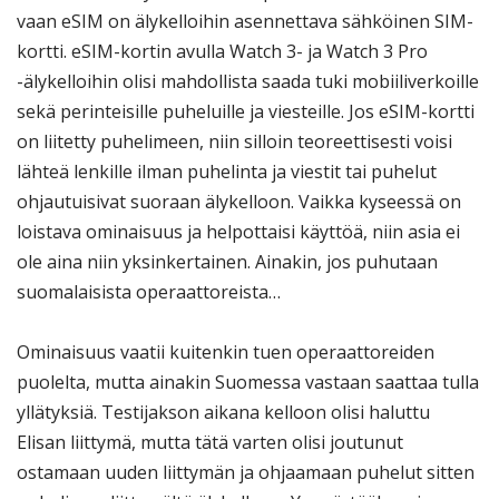
vaan eSIM on älykelloihin asennettava sähköinen SIM-
kortti. eSIM-kortin avulla Watch 3- ja Watch 3 Pro
-älykelloihin olisi mahdollista saada tuki mobiiliverkoille
sekä perinteisille puheluille ja viesteille. Jos eSIM-kortti
on liitetty puhelimeen, niin silloin teoreettisesti voisi
lähteä lenkille ilman puhelinta ja viestit tai puhelut
ohjautuisivat suoraan älykelloon. Vaikka kyseessä on
loistava ominaisuus ja helpottaisi käyttöä, niin asia ei
ole aina niin yksinkertainen. Ainakin, jos puhutaan
suomalaisista operaattoreista…
Ominaisuus vaatii kuitenkin tuen operaattoreiden
puolelta, mutta ainakin Suomessa vastaan saattaa tulla
yllätyksiä. Testijakson aikana kelloon olisi haluttu
Elisan liittymä, mutta tätä varten olisi joutunut
ostamaan uuden liittymän ja ohjaamaan puhelut sitten