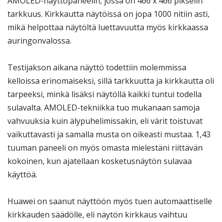
AMOLED-näyttöpaneelin, jossa on 466 x 466 pikselin
tarkkuus. Kirkkautta näytöissä on jopa 1000 nitiin asti,
mikä helpottaa näytöltä luettavuutta myös kirkkaassa
auringonvalossa.
Testijakson aikana näyttö todettiin molemmissa
kelloissa erinomaiseksi, sillä tarkkuutta ja kirkkautta oli
tarpeeksi, minkä lisäksi näytöllä kaikki tuntui todella
sulavalta. AMOLED-tekniikka tuo mukanaan samoja
vahvuuksia kuin älypuhelimissakin, eli värit toistuvat
vaikuttavasti ja samalla musta on oikeasti mustaa. 1,43
tuuman paneeli on myös omasta mielestäni riittävän
kokoinen, kun ajatellaan kosketusnäytön sulavaa
käyttöä.
Huawei on saanut näyttöön myös tuen automaattiselle
kirkkauden säädölle, eli näytön kirkkaus vaihtuu