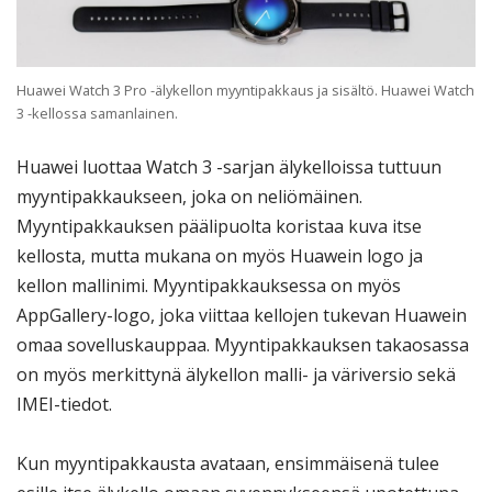
Huawei Watch 3 Pro -älykellon myyntipakkaus ja sisältö. Huawei Watch
3 -kellossa samanlainen.
Huawei luottaa Watch 3 -sarjan älykelloissa tuttuun
myyntipakkaukseen, joka on neliömäinen.
Myyntipakkauksen päälipuolta koristaa kuva itse
kellosta, mutta mukana on myös Huawein logo ja
kellon mallinimi. Myyntipakkauksessa on myös
AppGallery-logo, joka viittaa kellojen tukevan Huawein
omaa sovelluskauppaa. Myyntipakkauksen takaosassa
on myös merkittynä älykellon malli- ja väriversio sekä
IMEI-tiedot.
Kun myyntipakkausta avataan, ensimmäisenä tulee