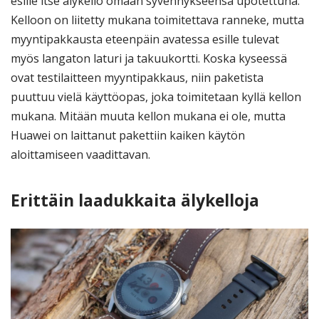
esille itse älykello omaan syvennykseensä upotettuna.
Kelloon on liitetty mukana toimitettava ranneke, mutta
myyntipakkausta eteenpäin avatessa esille tulevat
myös langaton laturi ja takuukortti. Koska kyseessä
ovat testilaitteen myyntipakkaus, niin paketista
puuttuu vielä käyttöopas, joka toimitetaan kyllä kellon
mukana. Mitään muuta kellon mukana ei ole, mutta
Huawei on laittanut pakettiin kaiken käytön
aloittamiseen vaadittavan.
Erittäin laadukkaita älykelloja