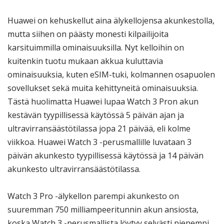
Huawei on kehuskellut aina älykellojensa akunkestolla,
mutta siihen on päästy monesti kilpailijoita
karsituimmilla ominaisuuksilla. Nyt kelloihin on
kuitenkin tuotu mukaan akkua kuluttavia
ominaisuuksia, kuten eSIM-tuki, kolmannen osapuolen
sovellukset sekä muita kehittyneitä ominaisuuksia.
Tästä huolimatta Huawei lupaa Watch 3 Pron akun
kestävän tyypillisessä käytössä 5 päivän ajan ja
ultravirransäästötilassa jopa 21 päivää, eli kolme
viikkoa. Huawei Watch 3 -perusmallille luvataan 3
päivän akunkesto tyypillisessä käytössä ja 14 päivän
akunkesto ultravirransäästötilassa.
Watch 3 Pro -älykellon parempi akunkesto on
suuremman 750 milliampeeritunnin akun ansiosta,
koska Watch 3 -perusmallista löytyy selvästi pienempi