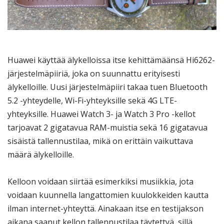
Huawei käyttää älykelloissa itse kehittämäänsä Hi6262-
järjestelmäpiiriä, joka on suunnattu erityisesti
älykelloille. Uusi järjestelmäpiiri takaa tuen Bluetooth
5.2 -yhteydelle, Wi-Fi-yhteyksille sekä 4G LTE-
yhteyksille. Huawei Watch 3- ja Watch 3 Pro -kellot
tarjoavat 2 gigatavua RAM-muistia sekä 16 gigatavua
sisäistä tallennustilaa, mikä on erittäin vaikuttava
määrä älykelloille.
Kelloon voidaan siirtää esimerkiksi musiikkia, jota
voidaan kuunnella langattomien kuulokkeiden kautta
ilman internet-yhteyttä. Ainakaan itse en testijakson
aikana saanut kellon tallennustilaa täytettyä, sillä