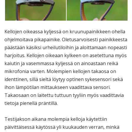
Kellojen oikeassa kyljessä on kruunupainikkeen ohella
ohjelmoitava pikapainike. Oletusarvoisesti painikkeesta
päästään käsiksi urheilutiloihin ja aloittamaan nopeasti
harjoitus. Kellojen oikeaan kylkeen on asetettuna myös
kaiutin ja vasemmassa kyljessä on ainoastaan reikä
mikrofonia varten. Molempien kellojen takaosa on
identtinen, sillä sieltä löytyy optinen sykesensori sekä
ihon lämpötilan mittaukseen vaadittava sensori.
Takaosaan on laitettu tuttuun tyyliin myös vaadittavia
tietoja pienellä präntillä.
Testijakson aikana molempia kelloja käytettiin
päivittäisessä käytössä yli kuukauden verran, minkä