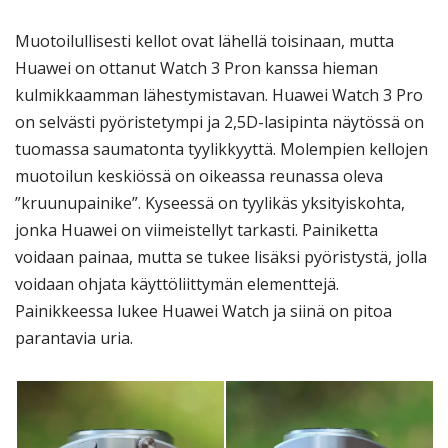
Muotoilullisesti kellot ovat lähellä toisinaan, mutta
Huawei on ottanut Watch 3 Pron kanssa hieman
kulmikkaamman lähestymistavan. Huawei Watch 3 Pro
on selvästi pyöristetympi ja 2,5D-lasipinta näytössä on
tuomassa saumatonta tyylikkyyttä. Molempien kellojen
muotoilun keskiössä on oikeassa reunassa oleva
”kruunupainike”. Kyseessä on tyylikäs yksityiskohta,
jonka Huawei on viimeistellyt tarkasti. Painiketta
voidaan painaa, mutta se tukee lisäksi pyöristystä, jolla
voidaan ohjata käyttöliittymän elementtejä.
Painikkeessa lukee Huawei Watch ja siinä on pitoa
parantavia uria.