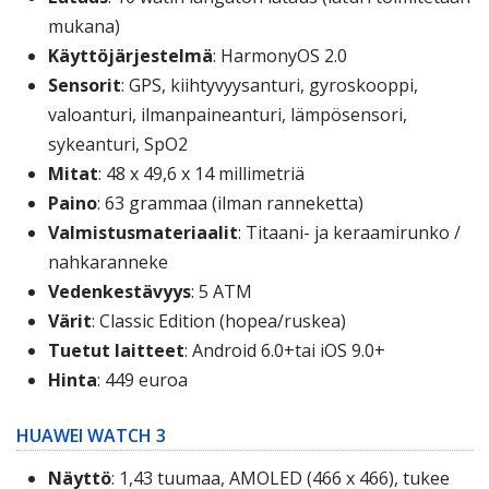
mukana)
Käyttöjärjestelmä
: HarmonyOS 2.0
Sensorit
: GPS, kiihtyvyysanturi, gyroskooppi,
valoanturi, ilmanpaineanturi, lämpösensori,
sykeanturi, SpO2
Mitat
: 48 x 49,6 x 14 millimetriä
Paino
: 63 grammaa (ilman ranneketta)
Valmistusmateriaalit
: Titaani- ja keraamirunko /
nahkaranneke
Vedenkestävyys
: 5 ATM
Värit
: Classic Edition (hopea/ruskea)
Tuetut laitteet
: Android 6.0+tai iOS 9.0+
Hinta
: 449 euroa
HUAWEI WATCH 3
Näyttö
: 1,43 tuumaa, AMOLED (466 x 466), tukee