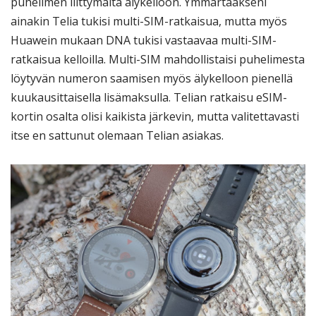
puhelimen liittymältä älykelloon. Ymmärtääkseni
ainakin Telia tukisi multi-SIM-ratkaisua, mutta myös
Huawein mukaan DNA tukisi vastaavaa multi-SIM-
ratkaisua kelloilla. Multi-SIM mahdollistaisi puhelimesta
löytyvän numeron saamisen myös älykelloon pienellä
kuukausittaisella lisämaksulla. Telian ratkaisu eSIM-
kortin osalta olisi kaikista järkevin, mutta valitettavasti
itse en sattunut olemaan Telian asiakas.