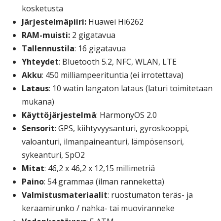
kosketusta
Järjestelmäpiiri:
Huawei Hi6262
RAM-muisti:
2 gigatavua
Tallennustila
: 16 gigatavua
Yhteydet
: Bluetooth 5.2, NFC, WLAN, LTE
Akku
: 450 milliampeerituntia (ei irrotettava)
Lataus
: 10 watin langaton lataus (laturi toimitetaan
mukana)
Käyttöjärjestelmä
: HarmonyOS 2.0
Sensorit
: GPS, kiihtyvyysanturi, gyroskooppi,
valoanturi, ilmanpaineanturi, lämpösensori,
sykeanturi, SpO2
Mitat
: 46,2 x 46,2 x 12,15 millimetriä
Paino
: 54 grammaa (ilman ranneketta)
Valmistusmateriaalit
: ruostumaton teräs- ja
keraamirunko / nahka- tai muoviranneke