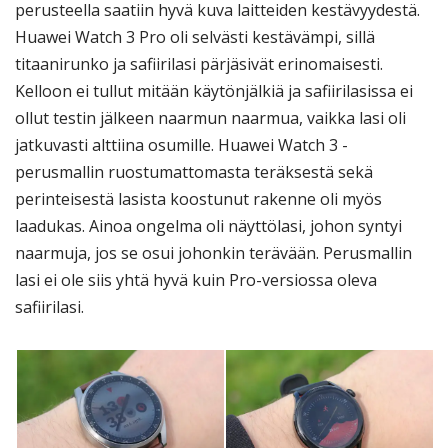
perusteella saatiin hyvä kuva laitteiden kestävyydestä.
Huawei Watch 3 Pro oli selvästi kestävämpi, sillä
titaanirunko ja safiirilasi pärjäsivät erinomaisesti.
Kelloon ei tullut mitään käytönjälkiä ja safiirilasissa ei
ollut testin jälkeen naarmun naarmua, vaikka lasi oli
jatkuvasti alttiina osumille. Huawei Watch 3 -
perusmallin ruostumattomasta teräksestä sekä
perinteisestä lasista koostunut rakenne oli myös
laadukas. Ainoa ongelma oli näyttölasi, johon syntyi
naarmuja, jos se osui johonkin terävään. Perusmallin
lasi ei ole siis yhtä hyvä kuin Pro-versiossa oleva
safiirilasi.