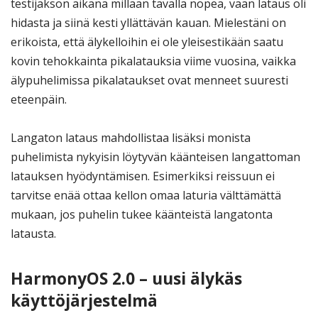
testijakson aikana millään tavalla nopea, vaan lataus oli
hidasta ja siinä kesti yllättävän kauan. Mielestäni on
erikoista, että älykelloihin ei ole yleisestikään saatu
kovin tehokkainta pikalatauksia viime vuosina, vaikka
älypuhelimissa pikalataukset ovat menneet suuresti
eteenpäin.
Langaton lataus mahdollistaa lisäksi monista
puhelimista nykyisin löytyvän käänteisen langattoman
latauksen hyödyntämisen. Esimerkiksi reissuun ei
tarvitse enää ottaa kellon omaa laturia välttämättä
mukaan, jos puhelin tukee käänteistä langatonta
latausta.
HarmonyOS 2.0 – uusi älykäs
käyttöjärjestelmä