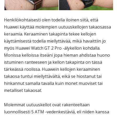
Henkilökohtaisesti olen todella iloinen siitä, että
Huawei käyttää molempien uutuuskellojen takaosassa
keraamia. Keraaminen takapinta tekee kellojen
käyttämisestä todella miellyttävää, mikä havaittiin jo
myös Huawei Watch GT 2 Pro -älykellon kohdalla.
Monissa kelloissa itseäni jopa hieman ahdistaa huono
istuminen ranteeseen ja kellon takapinta on tässä
tärkeässä roolissa. Huawein kellojen keraaminen
takaosa tuntui miellyttävältä, eikä se hiostanut tai
hinkannut samalla tavalla kuin monet muoviset tai
metalliset takaosat.
Molemmat uutuuskellot ovat rakenteeltaan
luonnollisesti 5 ATM -vedenkestäviä, eli niiden kanssa