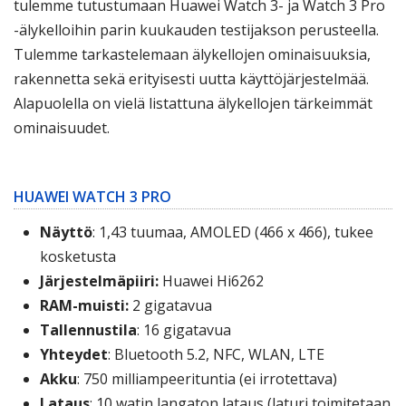
tulemme tutustumaan Huawei Watch 3- ja Watch 3 Pro
-älykelloihin parin kuukauden testijakson perusteella.
Tulemme tarkastelemaan älykellojen ominaisuuksia,
rakennetta sekä erityisesti uutta käyttöjärjestelmää.
Alapuolella on vielä listattuna älykellojen tärkeimmät
ominaisuudet.
HUAWEI WATCH 3 PRO
Näyttö
: 1,43 tuumaa, AMOLED (466 x 466), tukee
kosketusta
Järjestelmäpiiri:
Huawei Hi6262
RAM-muisti:
2 gigatavua
Tallennustila
: 16 gigatavua
Yhteydet
: Bluetooth 5.2, NFC, WLAN, LTE
Akku
: 750 milliampeerituntia (ei irrotettava)
Lataus
: 10 watin langaton lataus (laturi toimitetaan