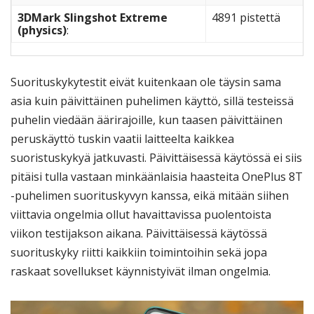
3DMark Slingshot Extreme
4891 pistettä
(physics)
:
Suorituskykytestit eivät kuitenkaan ole täysin sama
asia kuin päivittäinen puhelimen käyttö, sillä testeissä
puhelin viedään äärirajoille, kun taasen päivittäinen
peruskäyttö tuskin vaatii laitteelta kaikkea
suoristuskykyä jatkuvasti. Päivittäisessä käytössä ei siis
pitäisi tulla vastaan minkäänlaisia haasteita OnePlus 8T
-puhelimen suorituskyvyn kanssa, eikä mitään siihen
viittavia ongelmia ollut havaittavissa puolentoista
viikon testijakson aikana. Päivittäisessä käytössä
suorituskyky riitti kaikkiin toimintoihin sekä jopa
raskaat sovellukset käynnistyivät ilman ongelmia.