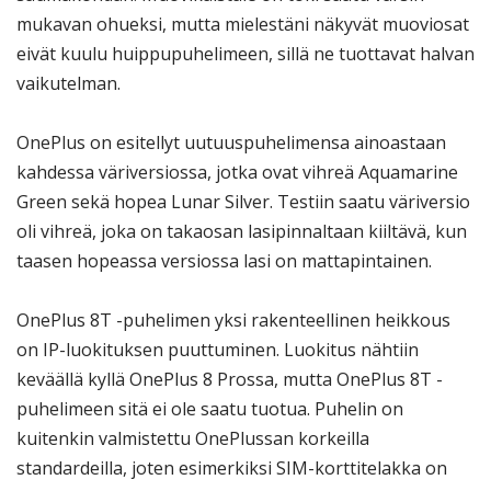
mukavan ohueksi, mutta mielestäni näkyvät muoviosat
eivät kuulu huippupuhelimeen, sillä ne tuottavat halvan
vaikutelman.
OnePlus on esitellyt uutuuspuhelimensa ainoastaan
kahdessa väriversiossa, jotka ovat vihreä Aquamarine
Green sekä hopea Lunar Silver. Testiin saatu väriversio
oli vihreä, joka on takaosan lasipinnaltaan kiiltävä, kun
taasen hopeassa versiossa lasi on mattapintainen.
OnePlus 8T -puhelimen yksi rakenteellinen heikkous
on IP-luokituksen puuttuminen. Luokitus nähtiin
keväällä kyllä OnePlus 8 Prossa, mutta OnePlus 8T -
puhelimeen sitä ei ole saatu tuotua. Puhelin on
kuitenkin valmistettu OnePlussan korkeilla
standardeilla, joten esimerkiksi SIM-korttitelakka on