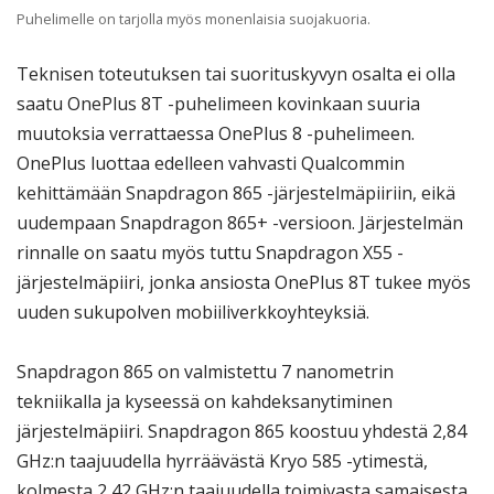
Puhelimelle on tarjolla myös monenlaisia suojakuoria.
Teknisen toteutuksen tai suorituskyvyn osalta ei olla
saatu OnePlus 8T -puhelimeen kovinkaan suuria
muutoksia verrattaessa OnePlus 8 -puhelimeen.
OnePlus luottaa edelleen vahvasti Qualcommin
kehittämään Snapdragon 865 -järjestelmäpiiriin, eikä
uudempaan Snapdragon 865+ -versioon. Järjestelmän
rinnalle on saatu myös tuttu Snapdragon X55 -
järjestelmäpiiri, jonka ansiosta OnePlus 8T tukee myös
uuden sukupolven mobiiliverkkoyhteyksiä.
Snapdragon 865 on valmistettu 7 nanometrin
tekniikalla ja kyseessä on kahdeksanytiminen
järjestelmäpiiri. Snapdragon 865 koostuu yhdestä 2,84
GHz:n taajuudella hyrräävästä Kryo 585 -ytimestä,
kolmesta 2,42 GHz:n taajuudella toimivasta samaisesta