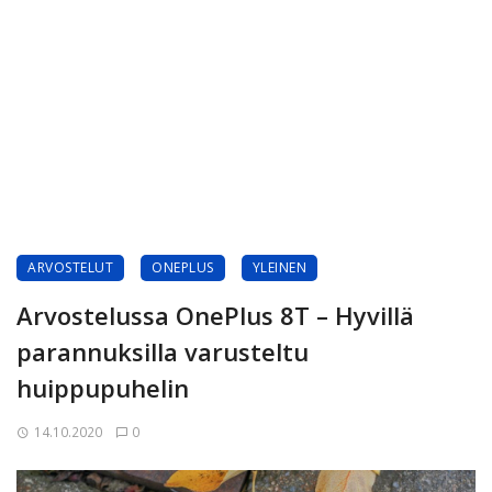
ARVOSTELUT
ONEPLUS
YLEINEN
Arvostelussa OnePlus 8T – Hyvillä
parannuksilla varusteltu
huippupuhelin
14.10.2020
0