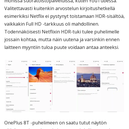
monissa suoratoistopalveluissa, kuten YouTubessa.
Valitettavasti kuitenkin arvostelun kirjoitushetkellä
esimerkiksi Netflix ei pystynyt toistamaan HDR-sisältöä,
vaikkakin Full HD -tarkkuus oli mahdollinen.
Todennäköisesti Netflixin HDR-tuki tulee puhelimelle
jossain kohtaa, mutta näin uutena ja varsinkin ennen
laitteen myyntiin tuloa puute voidaan antaa anteeksi.
OnePlus 8T -puhelimeen on saatu tutut näytön