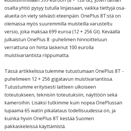
edullisimmillaan 599 euroon (8 + 128 Gt), joten tämän
osalta yhtiö pysyy tutulla linjassaan, vaikka tiettyjä osa-
alueita on viety selvästi eteenpäin. OnePlus 8T:stä on
olemassa myös suuremmilla muisteilla varusteltu
versio, joka maksaa 699 euroa (12 + 256 Gt). Keväällä
julkaistun OnePlus 8 -puhelimen hinnoitteluun
verrattuna on hinta laskenut 100 eurolla
muistivariantista riippumatta.
Tässä artikkelissa tulemme tutustumaan OnePlus 8T -
puhelimeen 12 + 256 gigatavun muistivariantissa.
Tutustumme erityisesti laitteen ulkoiseen
toteutukseen, teknisiin toteutuksiin, näyttöön sekä
kameroihin. Lisäksi tutkimme kuin nopea OnePlussan
lupaama 65 watin pikalataus todellisuudessa on, ja
kuinka hyvin OnePlus 8T kestää Suomen
pakkaskeleissä käyttämistä.