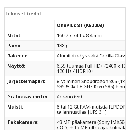
Tekniset tiedot
OnePlus 8T (KB2003)
Mitat
:
160.7 x 74.1 x 8.4 mm
Paino
:
188 g
Rakenne
:
Alumiinikehys sekä Gorilla Glass 5
Näyttö
:
6.55 tuumaa Full HD+ (2400 x 108
120 Hz / HDR10+
Järjestelmäpiiri
:
8-ytiminen Snapdragon 865 (1x 2.
585 & 4x 1.8 GHz Kryo 585) + Sn
Grafiikkasuoritin
:
Adreno 650
Muisti
:
8 tai 12 Gt RAM-muistia [LPDDR4X]
tallennustilaa [UFS 3.1]
Takakamera
:
48 MP pääkamera (Sony IMX586 / f/
/ OIS) + 16 MP ultralajaakulmaka