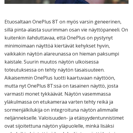
Etuosaltaan OnePlus 8T on myös varsin geneerinen,
sillä pinta-alasta suurimman osan vie näyttöpaneeli. On
kuitenkin ilahduttavaa, että OnePlus on pystynyt
minimoimaan näyttöä kiertävät kehykset hyvin,
vaikkakin näytön alareunassa on hieman paksumpi
kaistale. Suurin muutos näytön ulkoisessa
toteutuksessa on tehty näytön tasaisuuteen.
Aikaisemmin OnePlus luotti kaartuvaan näyttöön,
mutta nyt OnePlus 8T:ssä on tasainen näyttö, josta
varmasti monet tykkäävät. Näytön vasemmassa
yläkulmassa on etukameraa varten tehty reikä ja
sormenjälkilukija on integroituna näytön alimmalle
neljännekselle. Valoisuuden- ja etäisyydentunnistimet
ovat sijoitettuna näytön yläpuolelle, minkä lisäksi