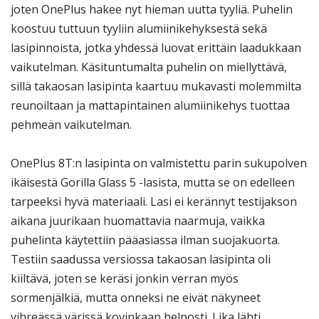
joten OnePlus hakee nyt hieman uutta tyyliä. Puhelin
koostuu tuttuun tyyliin alumiinikehyksestä sekä
lasipinnoista, jotka yhdessä luovat erittäin laadukkaan
vaikutelman. Käsituntumalta puhelin on miellyttävä,
sillä takaosan lasipinta kaartuu mukavasti molemmilta
reunoiltaan ja mattapintainen alumiinikehys tuottaa
pehmeän vaikutelman.
OnePlus 8T:n lasipinta on valmistettu parin sukupolven
ikäisestä Gorilla Glass 5 -lasista, mutta se on edelleen
tarpeeksi hyvä materiaali. Lasi ei kerännyt testijakson
aikana juurikaan huomattavia naarmuja, vaikka
puhelinta käytettiin pääasiassa ilman suojakuorta.
Testiin saadussa versiossa takaosan lasipinta oli
kiiltävä, joten se keräsi jonkin verran myös
sormenjälkiä, mutta onneksi ne eivät näkyneet
vihreässä värissä kovinkaan helposti. Lika lähti