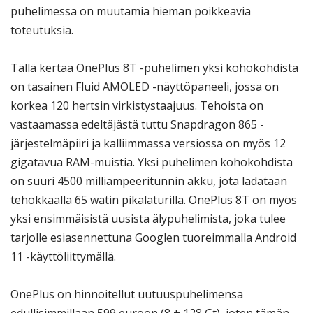
puhelimessa on muutamia hieman poikkeavia
toteutuksia.
Tällä kertaa OnePlus 8T -puhelimen yksi kohokohdista
on tasainen Fluid AMOLED -näyttöpaneeli, jossa on
korkea 120 hertsin virkistystaajuus. Tehoista on
vastaamassa edeltäjästä tuttu Snapdragon 865 -
järjestelmäpiiri ja kalliimmassa versiossa on myös 12
gigatavua RAM-muistia. Yksi puhelimen kohokohdista
on suuri 4500 milliampeeritunnin akku, jota ladataan
tehokkaalla 65 watin pikalaturilla. OnePlus 8T on myös
yksi ensimmäisistä uusista älypuhelimista, joka tulee
tarjolle esiasennettuna Googlen tuoreimmalla Android
11 -käyttöliittymällä.
OnePlus on hinnoitellut uutuuspuhelimensa