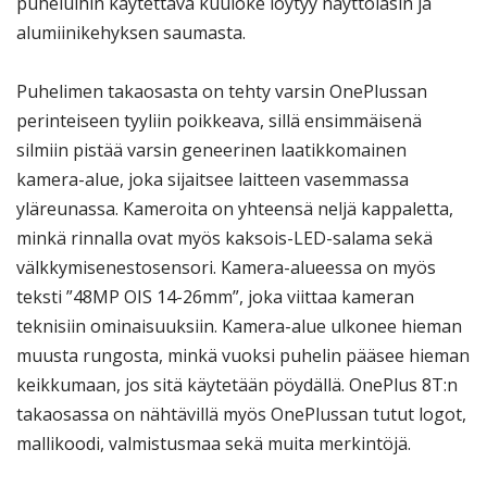
puheluihin käytettävä kuuloke löytyy näyttölasin ja
alumiinikehyksen saumasta.
Puhelimen takaosasta on tehty varsin OnePlussan
perinteiseen tyyliin poikkeava, sillä ensimmäisenä
silmiin pistää varsin geneerinen laatikkomainen
kamera-alue, joka sijaitsee laitteen vasemmassa
yläreunassa. Kameroita on yhteensä neljä kappaletta,
minkä rinnalla ovat myös kaksois-LED-salama sekä
välkkymisenestosensori. Kamera-alueessa on myös
teksti ”48MP OIS 14-26mm”, joka viittaa kameran
teknisiin ominaisuuksiin. Kamera-alue ulkonee hieman
muusta rungosta, minkä vuoksi puhelin pääsee hieman
keikkumaan, jos sitä käytetään pöydällä. OnePlus 8T:n
takaosassa on nähtävillä myös OnePlussan tutut logot,
mallikoodi, valmistusmaa sekä muita merkintöjä.