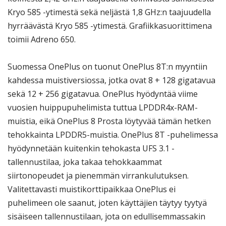
Kryo 585 -ytimestä sekä neljästä 1,8 GHz:n taajuudella
hyrräävästä Kryo 585 -ytimestä. Grafiikkasuorittimena
toimii Adreno 650.
Suomessa OnePlus on tuonut OnePlus 8T:n myyntiin
kahdessa muistiversiossa, jotka ovat 8 + 128 gigatavua
sekä 12 + 256 gigatavua. OnePlus hyödyntää viime
vuosien huippupuhelimista tuttua LPDDR4x-RAM-
muistia, eikä OnePlus 8 Prosta löytyvää tämän hetken
tehokkainta LPDDR5-muistia. OnePlus 8T -puhelimessa
hyödynnetään kuitenkin tehokasta UFS 3.1 -
tallennustilaa, joka takaa tehokkaammat
siirtonopeudet ja pienemmän virrankulutuksen.
Valitettavasti muistikorttipaikkaa OnePlus ei
puhelimeen ole saanut, joten käyttäjien täytyy tyytyä
sisäiseen tallennustilaan, jota on edullisemmassakin