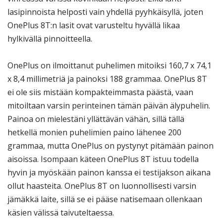
lasipinnoista helposti vain yhdellä pyyhkäisyllä, joten
OnePlus 8T:n lasit ovat varusteltu hyvällä likaa
hylkivällä pinnoitteella.
OnePlus on ilmoittanut puhelimen mitoiksi 160,7 x 74,1
x 8,4 millimetriä ja painoksi 188 grammaa. OnePlus 8T
ei ole siis mistään kompakteimmasta päästä, vaan
mitoiltaan varsin perinteinen tämän päivän älypuhelin.
Painoa on mielestäni yllättävän vähän, sillä tällä
hetkellä monien puhelimien paino lähenee 200
grammaa, mutta OnePlus on pystynyt pitämään painon
aisoissa. Isompaan käteen OnePlus 8T istuu todella
hyvin ja myöskään painon kanssa ei testijakson aikana
ollut haasteita. OnePlus 8T on luonnollisesti varsin
jämäkkä laite, sillä se ei pääse natisemaan ollenkaan
käsien välissä taivuteltaessa.