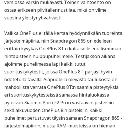
versiossa varsin mukavasti. Toinen vaihtoehto on
ostaa erikseen pilvitallennustilaa, mikä on viime
vuosina yleistynyt vahvasti.
Vaikka OnePlus ei tällä kertaa hyödynnäkään tuoreinta
järjestelmäpiiriä, niin Snapdragon 865 on edelleen
erittäin kyvykäs OnePlus 8T:n kaltaiselle edullisemman
hintapisteen huippupuhelimelle. Testijakson aikana
ajoimme puhelimessa läpi kaikki tutut
suorituskykytestit, joissa OnePlus 8T pärjäsi hyvin
odotetulla tavalla. Alapuolella olevasta taulukosta on
mahdollista verrata OnePlus 8T:n saamia pisteytyksiä
eri suorituskykytesteissä samassa hintaluokassa
pyörivän Xiaomin Poco F2 Pron vastaaviin pisteisiin
sekä alkuvuoden OnePlus 8:n pisteisiin. Kaikki
puhelimet perustuvat täysin samaan Snapdragon 865 -
järjestelmäpiiriin, mutta RAM-muisteissa on hieman