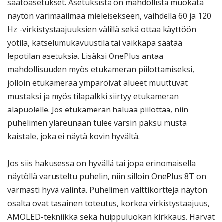
säätöasetukset. Asetuksista on mahdollista muokata
näytön värimaailmaa mieleisekseen, vaihdella 60 ja 120
Hz -virkistystaajuuksien välillä sekä ottaa käyttöön
yötila, katselumukavuustila tai vaikkapa säätää
lepotilan asetuksia. Lisäksi OnePlus antaa
mahdollisuuden myös etukameran piilottamiseksi,
jolloin etukameraa ympäröivät alueet muuttuvat
mustaksi ja myös tilapalkki siirtyy etukameran
alapuolelle. Jos etukameran haluaa piilottaa, niin
puhelimen yläreunaan tulee varsin paksu musta
kaistale, joka ei näytä kovin hyvältä.
Jos siis hakusessa on hyvällä tai jopa erinomaisella
näytöllä varusteltu puhelin, niin silloin OnePlus 8T on
varmasti hyvä valinta. Puhelimen valttikortteja näytön
osalta ovat tasainen toteutus, korkea virkistystaajuus,
AMOLED-tekniikka sekä huippuluokan kirkkaus. Harvat