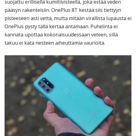
suojattu erillisellä kumitiivisteellä, joka estää veden
pääsyn rakenteisiin. OnePlus 8T kestää siis tiettyyn
pisteeseen asti vettä, mutta mitään virallista lupausta ei
OnePlus pysty tällä kertaa antamaan. Puhelinta ei
kannata upottaa kokonaisuudessaan veteen, sillä
takuu ei kata nesteen aiheuttamia vaurioita.