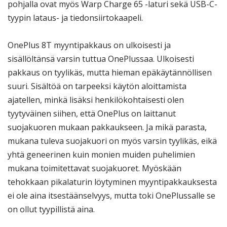
pohjalla ovat myös Warp Charge 65 -laturi sekä USB-C-
tyypin lataus- ja tiedonsiirtokaapeli.
OnePlus 8T myyntipakkaus on ulkoisesti ja
sisällöltänsä varsin tuttua OnePlussaa. Ulkoisesti
pakkaus on tyylikäs, mutta hieman epäkäytännöllisen
suuri. Sisältöä on tarpeeksi käytön aloittamista
ajatellen, minkä lisäksi henkilökohtaisesti olen
tyytyväinen siihen, että OnePlus on laittanut
suojakuoren mukaan pakkaukseen. Ja mikä parasta,
mukana tuleva suojakuori on myös varsin tyylikäs, eikä
yhtä geneerinen kuin monien muiden puhelimien
mukana toimitettavat suojakuoret. Myöskään
tehokkaan pikalaturin löytyminen myyntipakkauksesta
ei ole aina itsestäänselvyys, mutta toki OnePlussalle se
on ollut tyypillistä aina.