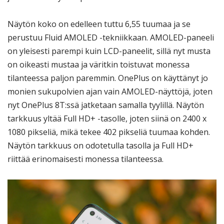
Näytön koko on edelleen tuttu 6,55 tuumaa ja se
perustuu Fluid AMOLED -tekniikkaan. AMOLED-paneeli
on yleisesti parempi kuin LCD-paneelit, sillä nyt musta
on oikeasti mustaa ja väritkin toistuvat monessa
tilanteessa paljon paremmin. OnePlus on käyttänyt jo
monien sukupolvien ajan vain AMOLED-näyttöjä, joten
nyt OnePlus 8T:ssä jatketaan samalla tyylillä. Näytön
tarkkuus yltää Full HD+ -tasolle, joten siinä on 2400 x
1080 pikseliä, mikä tekee 402 pikseliä tuumaa kohden.
Näytön tarkkuus on odotetulla tasolla ja Full HD+
riittää erinomaisesti monessa tilanteessa.