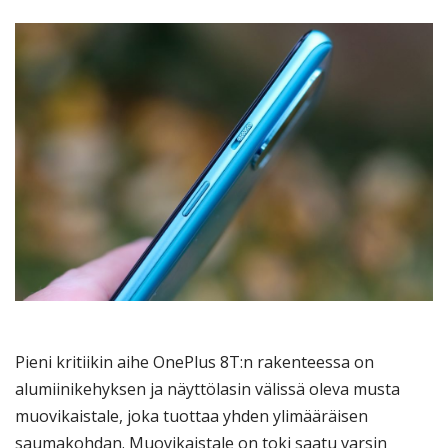
Pieni kritiikin aihe OnePlus 8T:n rakenteessa on
alumiinikehyksen ja näyttölasin välissä oleva musta
muovikaistale, joka tuottaa yhden ylimääräisen
saumakohdan. Muovikaistale on toki saatu varsin