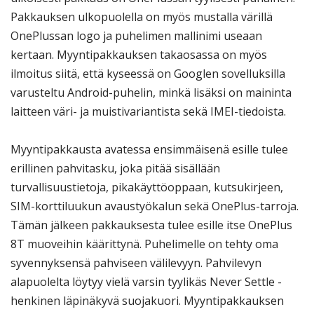
Pakkauksen ulkopuolella on myös mustalla värillä
OnePlussan logo ja puhelimen mallinimi useaan
kertaan. Myyntipakkauksen takaosassa on myös
ilmoitus siitä, että kyseessä on Googlen sovelluksilla
varusteltu Android-puhelin, minkä lisäksi on maininta
laitteen väri- ja muistivariantista sekä IMEI-tiedoista.
Myyntipakkausta avatessa ensimmäisenä esille tulee
erillinen pahvitasku, joka pitää sisällään
turvallisuustietoja, pikakäyttöoppaan, kutsukirjeen,
SIM-korttiluukun avaustyökalun sekä OnePlus-tarroja.
Tämän jälkeen pakkauksesta tulee esille itse OnePlus
8T muoveihin käärittynä. Puhelimelle on tehty oma
syvennyksensä pahviseen välilevyyn. Pahvilevyn
alapuolelta löytyy vielä varsin tyylikäs Never Settle -
henkinen läpinäkyvä suojakuori. Myyntipakkauksen