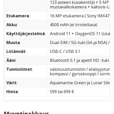
123 asteen kuvakenttä) + 5
MP ma
mustavalkokamera + kaksois-LE
Etukamera
:
16 MP etukamera ( Sony IMX471 / f
Akku
:
4500 mAh (ei irrotettava)
Käyttöjärjestelmä
:
Android 11 + OxygenOS 11 (sisält
Muuta
:
Dual-SIM / 5G-tuki (SA ja NSA) / 
Liitännät
:
USB-C / USB 3.1
Ääni
:
Bluetooth 5.1 ja apetX HD -tuki /
Tunnistimet
:
valoisuustunnistin / etäisyystunnis
kompassi / gyroskooppi / sormenj
Värit
:
Aquamarine Green ja Lunar Silver
Hinta
:
599 tai 699 €
Myyntipakkaus