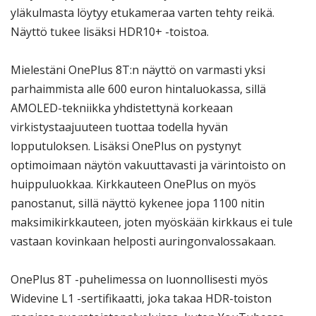
yläkulmasta löytyy etukameraa varten tehty reikä.
Näyttö tukee lisäksi HDR10+ -toistoa.
Mielestäni OnePlus 8T:n näyttö on varmasti yksi
parhaimmista alle 600 euron hintaluokassa, sillä
AMOLED-tekniikka yhdistettynä korkeaan
virkistystaajuuteen tuottaa todella hyvän
lopputuloksen. Lisäksi OnePlus on pystynyt
optimoimaan näytön vakuuttavasti ja värintoisto on
huippuluokkaa. Kirkkauteen OnePlus on myös
panostanut, sillä näyttö kykenee jopa 1100 nitin
maksimikirkkauteen, joten myöskään kirkkaus ei tule
vastaan kovinkaan helposti auringonvalossakaan.
OnePlus 8T -puhelimessa on luonnollisesti myös
Widevine L1 -sertifikaatti, joka takaa HDR-toiston