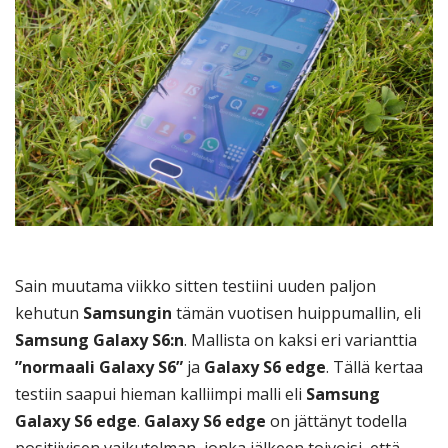
Sain muutama viikko sitten testiini uuden paljon
kehutun
Samsungin
tämän vuotisen huippumallin, eli
Samsung Galaxy S6:n
. Mallista on kaksi eri varianttia
”normaali Galaxy S6”
ja
Galaxy S6 edge
. Tällä kertaa
testiin saapui hieman kalliimpi malli eli
Samsung
Galaxy S6 edge
.
Galaxy S6 edge
on jättänyt todella
positiivisen vaikutelman, jonka jälkeen toivoisi, että