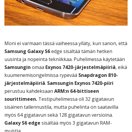
Moni ei varmaan tässä vaiheessa ylläty, kun sanon, että
Samsung Galaxy S6
edge sisältää tämän hetken
uusinta ja nopeinta tekniikkaa. Puhelimessa käytetään
Samsungin
omaa
Exynos 7420-järjestelmäpiiriä
, eikä
kuumenemisongelmissa rypevää
Snapdragon 810-
järjestelmäpiiriä
.
Samsungin Exynos 7420-piiri
perustuu kahdeksaan
ARM:n 64-bittiseen
sourittimeen.
Testipuhelimessa oli 32 gigatavun
sisäinen tallennustila, mutta puhelinta on saatavilla
myös 64 gigatavun sekä 128 gigatavun versioina.
Galaxy S6 edge
sisältää myös 3 gigatavun RAM-
muistia.