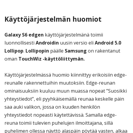
Käyttöjärjestelmän huomiot
Galaxy S6 edgen
käyttöjärjestelmänä toimii
luonnollisesti
Androidin
uusin versio eli
Android 5.0
Lollipop
.
Lollipopin
päälle
Samsung
on rakentanut
oman
TouchWiz -käyttöliittymän.
Käyttöjärjestelmässä huomio kiinnittyy erikoisiin edge-
reunalle rakennettuihin muutoksiin. Edge-reunan
ominaisuuksiin kuuluu muun muassa nopeat ”Suosikki
yhteystiedot”, eli pyyhkäisemällä reunaa keskelle päin
saa auki valikon, jossa on kuuden henkilön
yhteystiedot nopeasti käytettävissä. Samalla edge-
reuna toimii tulevien puhelujen ilmoittajana, sillä
puhelimen ollessa näyttö alaspäin pöytää vasten, alkaa