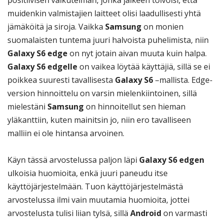
muidenkin valmistajien laitteet olisi laadullisesti yhtä
jämäköitä ja siroja. Vaikka
Samsung
on monien
suomalaisten tuntema juuri halvoista puhelimista, niin
Galaxy S6 edge
on nyt jotain aivan muuta kuin halpa.
Galaxy S6 edgelle
on vaikea löytää käyttäjiä, sillä se ei
poikkea suuresti tavallisesta
Galaxy S6
–mallista. Edge-
version hinnoittelu on varsin mielenkiintoinen, sillä
mielestäni
Samsung
on hinnoitellut sen hieman
yläkanttiin, kuten mainitsin jo, niin ero tavalliseen
malliin ei ole hintansa arvoinen.
Käyn tässä arvostelussa paljon läpi
Galaxy S6 edgen
ulkoisia huomioita, enkä juuri paneudu itse
käyttöjärjestelmään. Tuon käyttöjärjestelmästä
arvostelussa ilmi vain muutamia huomioita, jottei
arvostelusta tulisi liian tylsä, sillä
Android
on varmasti