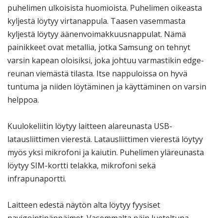
puhelimen ulkoisista huomioista. Puhelimen oikeasta
kyljestä löytyy virtanappula. Taasen vasemmasta
kyljestä löytyy äänenvoimakkuusnappulat. Nämä
painikkeet ovat metallia, jotka Samsung on tehnyt
varsin kapean oloisiksi, joka johtuu varmastikin edge-
reunan viemästä tilasta. Itse nappuloissa on hyvä
tuntuma ja niiden löytäminen ja käyttäminen on varsin
helppoa.
Kuulokeliitin löytyy laitteen alareunasta USB-
latausliittimen vierestä. Latausliittimen vierestä löytyy
myös yksi mikrofoni ja kaiutin. Puhelimen yläreunasta
löytyy SIM-kortti telakka, mikrofoni sekä
infrapunaportti.
Laitteen edestä näytön alta löytyy fyysiset