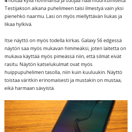
4
hoitaa kyllä hommansa ja suojaa naarmuuntumiselta.
Testijakson aikana puhelimeen taisi ilmestyä vain yksi
pienehkö naarmu. Lasi on myös miellyttävän liukas ja
likaa hylkivä.
Itse näyttö on myös todella kirkas. Galaxy S6 edgessä
näytön saa myös mukavan himmeäksi, joten laitetta on
mukava käyttää myös pimeässä niin, että silmät eivät
rasitu. Näytön katselukulmat ovat myös
huippupuhelimen tasolla, niin kuin kuuluukin. Näyttö
toistaa väritkin erinomaisesti ja mustakin on mustaa,
eikä harmaan sävyistä.