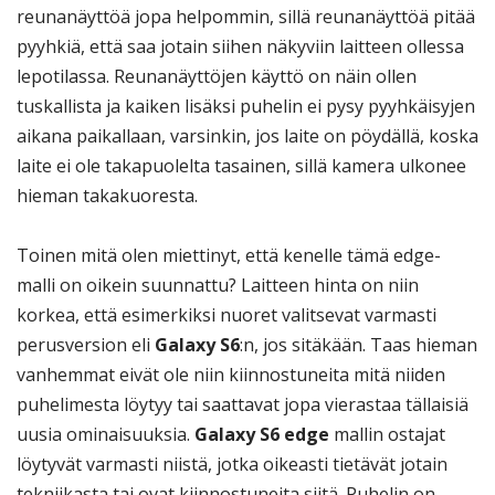
reunanäyttöä jopa helpommin, sillä reunanäyttöä pitää
pyyhkiä, että saa jotain siihen näkyviin laitteen ollessa
lepotilassa. Reunanäyttöjen käyttö on näin ollen
tuskallista ja kaiken lisäksi puhelin ei pysy pyyhkäisyjen
aikana paikallaan, varsinkin, jos laite on pöydällä, koska
laite ei ole takapuolelta tasainen, sillä kamera ulkonee
hieman takakuoresta.
Toinen mitä olen miettinyt, että kenelle tämä edge-
malli on oikein suunnattu? Laitteen hinta on niin
korkea, että esimerkiksi nuoret valitsevat varmasti
perusversion eli
Galaxy S6
:n, jos sitäkään. Taas hieman
vanhemmat eivät ole niin kiinnostuneita mitä niiden
puhelimesta löytyy tai saattavat jopa vierastaa tällaisiä
uusia ominaisuuksia.
Galaxy S6 edge
mallin ostajat
löytyvät varmasti niistä, jotka oikeasti tietävät jotain
tekniikasta tai ovat kiinnostuneita siitä. Puhelin on