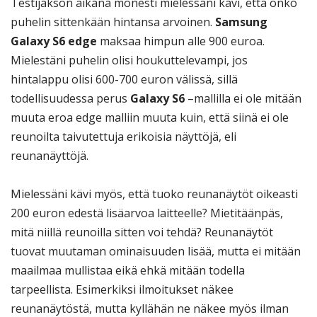
Testijakson aikana monesti mielessäni kävi, että onko
puhelin sittenkään hintansa arvoinen.
Samsung
Galaxy S6 edge
maksaa himpun alle 900 euroa.
Mielestäni puhelin olisi houkuttelevampi, jos
hintalappu olisi 600-700 euron välissä, sillä
todellisuudessa perus
Galaxy S6
–mallilla ei ole mitään
muuta eroa edge malliin muuta kuin, että siinä ei ole
reunoilta taivutettuja erikoisia näyttöjä, eli
reunanäyttöjä.
Mielessäni kävi myös, että tuoko reunanäytöt oikeasti
200 euron edestä lisäarvoa laitteelle? Mietitäänpäs,
mitä niillä reunoilla sitten voi tehdä? Reunanäytöt
tuovat muutaman ominaisuuden lisää, mutta ei mitään
maailmaa mullistaa eikä ehkä mitään todella
tarpeellista. Esimerkiksi ilmoitukset näkee
reunanäytöstä, mutta kyllähän ne näkee myös ilman