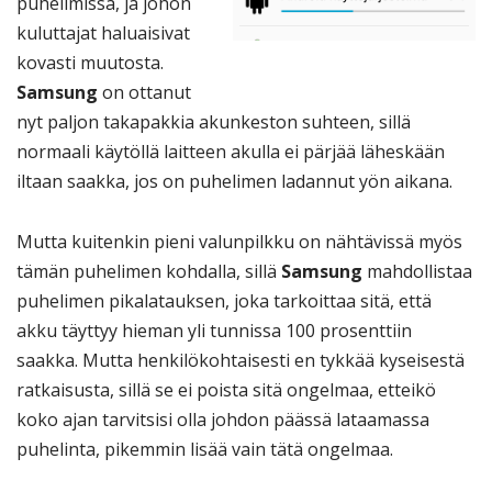
puhelimissa, ja johon
kuluttajat haluaisivat
kovasti muutosta.
Samsung
on ottanut
nyt paljon takapakkia akunkeston suhteen, sillä
normaali käytöllä laitteen akulla ei pärjää läheskään
iltaan saakka, jos on puhelimen ladannut yön aikana.
Mutta kuitenkin pieni valunpilkku on nähtävissä myös
tämän puhelimen kohdalla, sillä
Samsung
mahdollistaa
puhelimen pikalatauksen, joka tarkoittaa sitä, että
akku täyttyy hieman yli tunnissa 100 prosenttiin
saakka. Mutta henkilökohtaisesti en tykkää kyseisestä
ratkaisusta, sillä se ei poista sitä ongelmaa, etteikö
koko ajan tarvitsisi olla johdon päässä lataamassa
puhelinta, pikemmin lisää vain tätä ongelmaa.