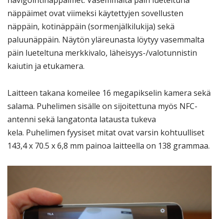
navigointinäppäimet. Vasemmalta päin lueteltuna
näppäimet ovat viimeksi käytettyjen sovellusten
näppäin, kotinäppäin (sormenjälkilukija) sekä
paluunäppäin. Näytön yläreunasta löytyy vasemmalta
päin lueteltuna merkkivalo, läheisyys-/valotunnistin
kaiutin ja etukamera.
Laitteen takana komeilee 16 megapikselin kamera sekä
salama. Puhelimen sisälle on sijoitettuna myös NFC-
antenni sekä langatonta latausta tukeva
kela. Puhelimen fyysiset mitat ovat varsin kohtuulliset
143,4 x 70.5 x 6,8 mm painoa laitteella on 138 grammaa.