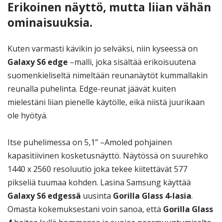
Erikoinen näyttö, mutta liian vähän
ominaisuuksia.
Kuten varmasti kävikin jo selväksi, niin kyseessä on
Galaxy S6 edge
–malli, joka sisältää erikoisuutena
suomenkieliseltä nimeltään reunanäytöt kummallakin
reunalla puhelinta. Edge-reunat jäävät kuiten
mielestäni liian pienelle käytölle, eikä niistä juurikaan
ole hyötyä.
Itse puhelimessa on 5,1” –Amoled pohjainen
kapasitiivinen kosketusnäyttö. Näytössä on suurehko
1440 x 2560 resoluutio joka tekee kiitettävät 577
pikseliä tuumaa kohden. Lasina Samsung käyttää
Galaxy S6 edgessä
uusinta
Gorilla Glass 4-lasia
.
Omasta kokemuksestani voin sanoa, että
Gorilla Glass