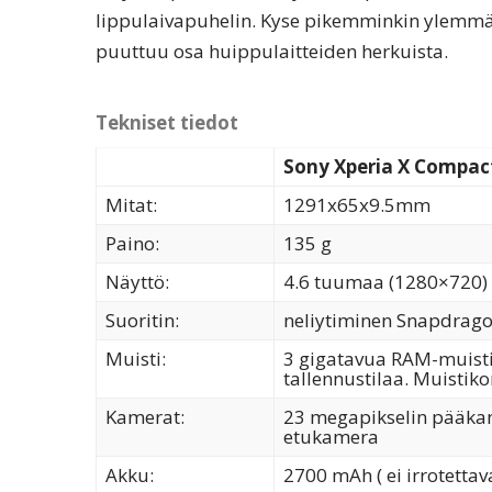
lippulaivapuhelin. Kyse pikemminkin ylemmän k
puuttuu osa huippulaitteiden herkuista.
Tekniset tiedot
Sony Xperia X Compac
Mitat:
1291x65x9.5mm
Paino:
135 g
Näyttö:
4.6 tuumaa (1280×720)
Suoritin:
neliytiminen Snapdrag
Muisti:
3 gigatavua RAM-muisti
tallennustilaa. Muistiko
Kamerat:
23 megapikselin pääkam
etukamera
Akku:
2700 mAh ( ei irrotettav