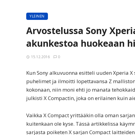
YLEINEN
Arvostelussa Sony Xperi
akunkestoa huokeaan h
15.12.2016
0
Kun Sony alkuvuonna esitteli uuden Xperia X 
puhelimet ja ilmoitti lopettavansa Z mallisto
kokonaan, niin moni ehti jo manata tehokkai
julkisti X Compactin, joka on erilainen kuin 
Vaikka X Compact yrittääkin olla oman sarjansa
kuitenkaan ole kyse. Tässä artikkelissa käym
sarjasta poiketen X sarjan Compact laitteiden