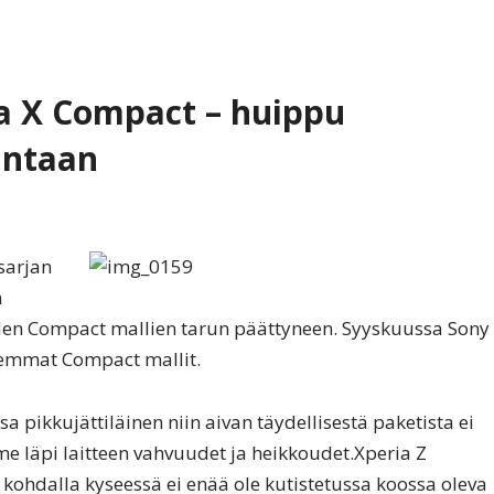
a X Compact – huippu
intaan
sarjan
n
den Compact mallien tarun päättyneen. Syyskuussa Sony
aiemmat Compact mallit.
 pikkujättiläinen niin aivan täydellisestä paketista ei
me läpi laitteen vahvuudet ja heikkoudet.Xperia Z
 kohdalla kyseessä ei enää ole kutistetussa koossa oleva