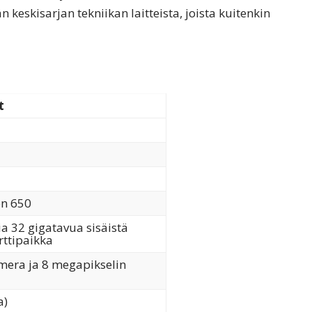
eskisarjan tekniikan laitteista, joista kuitenkin
t
on 650
a 32 gigatavua sisäistä
rttipaikka
era ja 8 megapikselin
a)