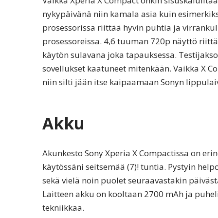
Vaikka Xperia X Compact onkin sisuskaluiltaa
nykypäivänä niin kamala asia kuin esimerkiks
prosessorissa riittää hyvin puhtia ja virran
prosessoreissa. 4,6 tuuman 720p näyttö riitt
käytön sulavana joka tapauksessa. Testijakso
sovellukset kaatuneet mitenkään. Vaikka X C
niin silti jään itse kaipaamaan Sonyn lippula
Akku
Akunkesto Sony Xperia X Compactissa on erin
käytössäni seitsemää (7)! tuntia. Pystyin he
sekä vielä noin puolet seuraavastakin päivästä
Laitteen akku on kooltaan 2700 mAh ja puhe
tekniikkaa.