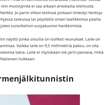
 niin muovipinta ei saa aikaan arvokasta olemusta.
herkkä. Jo parin viikon testissä pintaan ilmestyi hentoja
 tyhjässä taskussa tai pöydällä oman laatikkonsa päällä.
joten suosittelisin suojakuoren hankkimista.
in näyttö jonka sivuilla on isohkot reunukset. Laite on
ammaa. Vaikka laite on 9,5 millimetriä paksu, on sitä
kokonsa takia. Laite ei myöskään ole järin painava, mikä
htalaisen liukkaan.
ormenjälkitunnistin