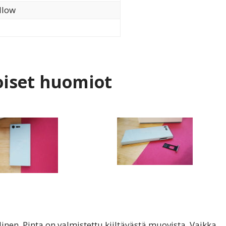
llow
oiset huomiot
inen. Pinta on valmistettu kiiltävästä muovista. Vaikka