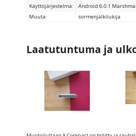
Käyttöjärjestelmä:
Android 6.0.1 Marshma
Muuta:
sormenjälkilukija
Laatutuntuma ja ulk
Muotoilultaan X Compact on hillitty ja rauhall