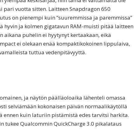
n ylempää keskisarjaa, niin tämä ei välttämättä ole
i pari vuotta sitten. Laitteen Snapdragon 650
kulutus on pienempi kuin ”suuremmissa ja paremmissa”
ää hyvin ja kolmen gigatavun RAM-muisti pitää laitteen
n aikana puhelin ei hyytynyt kertaakaan, eikä
ompact ei olekaan enää kompaktikokoinen lippulaiva,
ivamalleista tuttua vedenpitävyyttä.
omainen, ja näytön päälläoloaika lähenteli omassa
lposti selviämään kokonaisen päivän normaalikäytöllä
 ennen kuin laturiin pistämistä edes tarvitsi harkita.
lin tukee Qualcommin QuickCharge 3.0 pikalataus