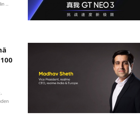
n ...
nä
8100
-
uden