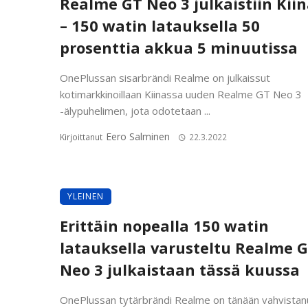
Realme GT Neo 3 julkaistiin Kii
– 150 watin latauksella 50
prosenttia akkua 5 minuutissa
OnePlussan sisarbrändi Realme on julkaissut
kotimarkkinoillaan Kiinassa uuden Realme GT Neo 3
-älypuhelimen, jota odotetaan ...
Eero Salminen
Kirjoittanut
22.3.2022
YLEINEN
Erittäin nopealla 150 watin
latauksella varusteltu Realme 
Neo 3 julkaistaan tässä kuussa
OnePlussan tytärbrändi Realme on tänään vahvistan