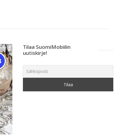
Tilaa SuomiMobiilin
uutiskirje!
8