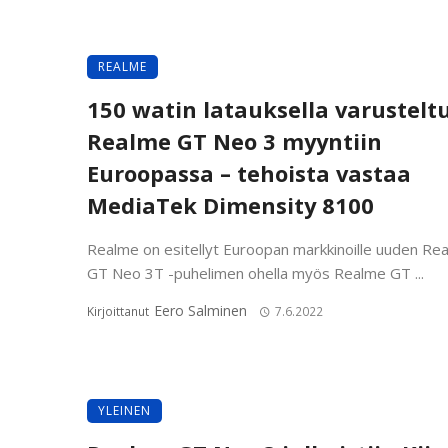
REALME
150 watin latauksella varustelt
Realme GT Neo 3 myyntiin
Euroopassa – tehoista vastaa
MediaTek Dimensity 8100
Realme on esitellyt Euroopan markkinoille uuden Re
GT Neo 3T -puhelimen ohella myös Realme GT ...
Eero Salminen
Kirjoittanut
7.6.2022
YLEINEN