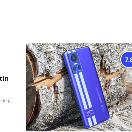
7.
tin
lle ja