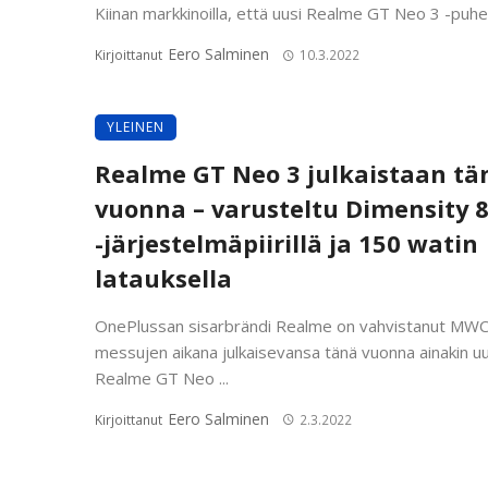
Kiinan markkinoilla, että uusi Realme GT Neo 3 -puheli
Eero Salminen
Kirjoittanut
10.3.2022
YLEINEN
Realme GT Neo 3 julkaistaan tä
vuonna – varusteltu Dimensity 
-järjestelmäpiirillä ja 150 watin
latauksella
OnePlussan sisarbrändi Realme on vahvistanut MWC
messujen aikana julkaisevansa tänä vuonna ainakin u
Realme GT Neo ...
Eero Salminen
Kirjoittanut
2.3.2022