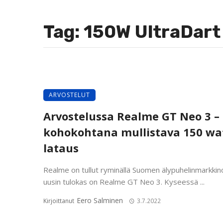
Tag: 150W UltraDart
ARVOSTELUT
Arvostelussa Realme GT Neo 3 –
kohokohtana mullistava 150 wa
lataus
Realme on tullut ryminällä Suomen älypuhelinmarkkinoi
uusin tulokas on Realme GT Neo 3. Kyseessä ...
Eero Salminen
Kirjoittanut
3.7.2022