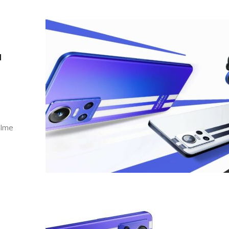
u
alme