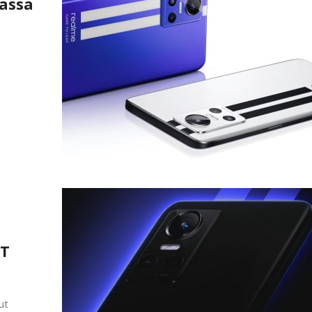
nassa
GT
ut