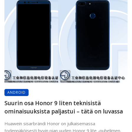
ANDROID
Suurin osa Honor 9 liten teknisistä
ominaisuuksista paljastui – tätä on luvassa
Huawein sisarbrändi Honor on julkaisemassa
todennäköisesti hyvin pian uuden Honor 9 lite -puhelimen.