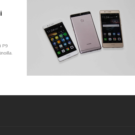
i
i P9
oilla.