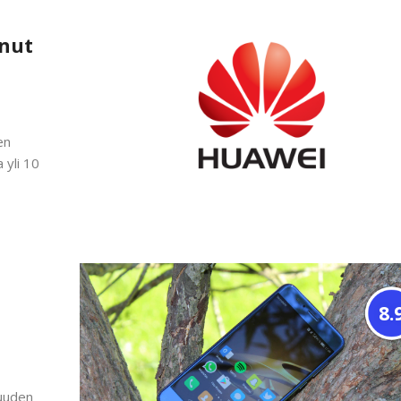
anut
en
 yli 10
8.
 uuden