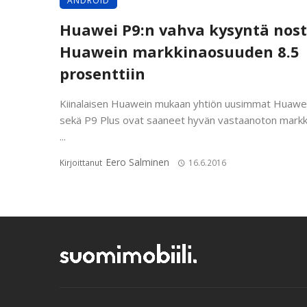
ANDROID
Huawei P9:n vahva kysyntä nost
Huawein markkinaosuuden 8.5
prosenttiin
Kiinalaisen Huawein mukaan yhtiön uusimmat Huawe
sekä P9 Plus ovat saaneet hyvän vastaanoton markkin
...
Eero Salminen
Kirjoittanut
16.6.2016