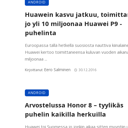
ANDROID
Huawein kasvu jatkuu, toimitt
jo yli 10 miljoonaa Huawei P9 -
puhelinta
Euroopassa tällä hetkellä suosiosta nauttiva kiinalain
Huawei kertoo toimittaneensa kuluvan vuoden aikana
miljoonaa ...
Eero Salminen
Kirjoittanut
30.12.2016
ANDROID
Arvostelussa Honor 8 – tyylikäs
puhelin kaikilla herkuilla
Huawei toi Suomessa jo jonkin aikaa sitten myyntiin