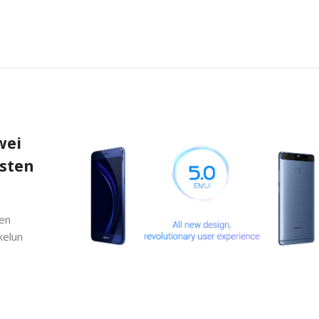
wei
ysten
een
kelun