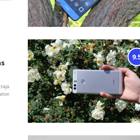
9.
äs
täjä.
maton