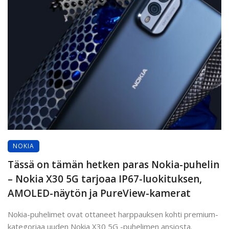
NOKIA
Tässä on tämän hetken paras Nokia-puhelin
– Nokia X30 5G tarjoaa IP67-luokituksen,
AMOLED-näytön ja PureView-kamerat
Nokia-puhelimet ovat ottaneet harppauksen kohti premium-
kategoriaa uuden Nokia X30 5G -puhelimen ansiosta.