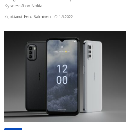
Kyseessä on Nokia ...
Eero Salminen
Kirjoittanut
1.9.2022