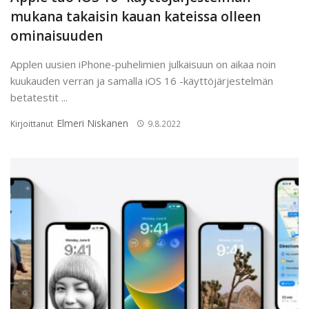
mukana takaisin kauan kateissa olleen
ominaisuuden
Applen uusien iPhone-puhelimien julkaisuun on aikaa noin
kuukauden verran ja samalla iOS 16 -käyttöjärjestelmän
betatestit ...
Elmeri Niskanen
Kirjoittanut
9.8.2022