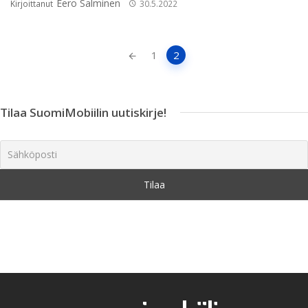
Eero Salminen
Kirjoittanut
30.5.2022
Artikkeleiden
1
2
navigointi
Tilaa SuomiMobiilin uutiskirje!