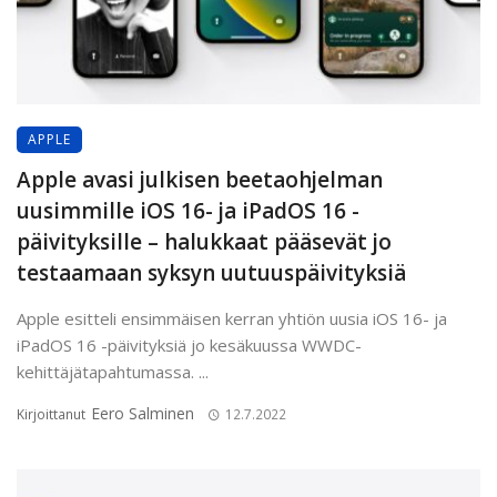
APPLE
Apple avasi julkisen beetaohjelman
uusimmille iOS 16- ja iPadOS 16 -
päivityksille – halukkaat pääsevät jo
testaamaan syksyn uutuuspäivityksiä
Apple esitteli ensimmäisen kerran yhtiön uusia iOS 16- ja
iPadOS 16 -päivityksiä jo kesäkuussa WWDC-
kehittäjätapahtumassa. ...
Eero Salminen
Kirjoittanut
12.7.2022