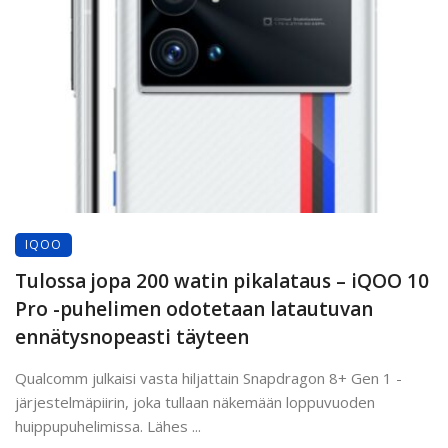
IQOO
Tulossa jopa 200 watin pikalataus – iQOO 10
Pro -puhelimen odotetaan latautuvan
ennätysnopeasti täyteen
Qualcomm julkaisi vasta hiljattain Snapdragon 8+ Gen 1 -
järjestelmäpiirin, joka tullaan näkemään loppuvuoden
huippupuhelimissa. Lähes ...