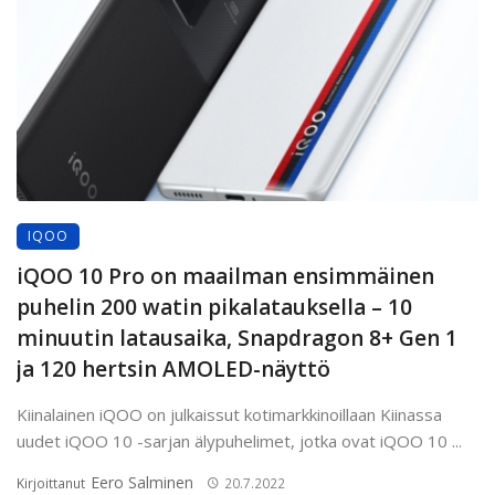
IQOO
iQOO 10 Pro on maailman ensimmäinen
puhelin 200 watin pikalatauksella – 10
minuutin latausaika, Snapdragon 8+ Gen 1
ja 120 hertsin AMOLED-näyttö
Kiinalainen iQOO on julkaissut kotimarkkinoillaan Kiinassa
uudet iQOO 10 -sarjan älypuhelimet, jotka ovat iQOO 10 ...
Eero Salminen
Kirjoittanut
20.7.2022