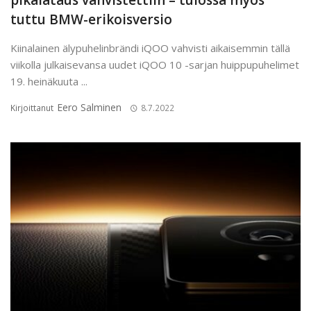
pikalataus vahvistettiin – tulossa myös
tuttu BMW-erikoisversio
Kiinalainen älypuhelinbrändi iQOO vahvisti aikaisemmin tällä
viikolla julkaisevansa uudet iQOO 10 -sarjan huippupuhelimet
19. heinäkuuta ...
Eero Salminen
Kirjoittanut
8.7.2022