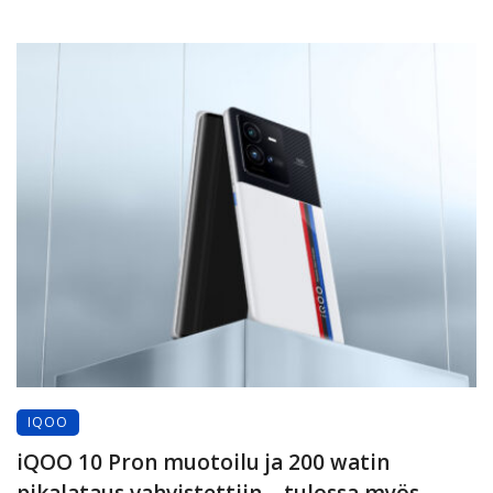
IQOO
iQOO 10 Pron muotoilu ja 200 watin