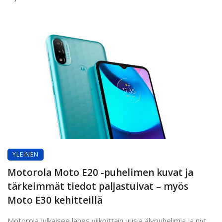
YLEINEN
Motorola Moto E20 -puhelimen kuvat ja
tärkeimmät tiedot paljastuivat – myös
Moto E30 kehitteillä
Motorola julkaisee lähes viikoittain uusia älypuhelimia ja nyt