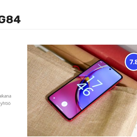
 G84
7.
aikana
yhtiö