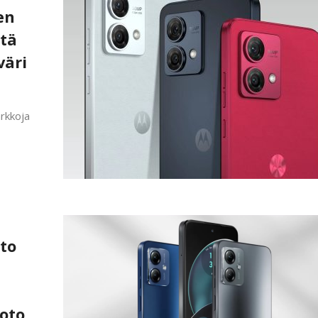
en
ltä
väri
arkkoja
to
oto