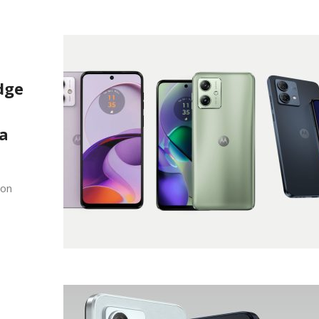
dge
ja
ton