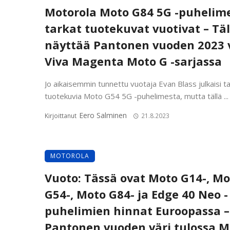
Motorola Moto G84 5G -puhelim
tarkat tuotekuvat vuotivat – Tä
näyttää Pantonen vuoden 2023 
Viva Magenta Moto G -sarjassa
Jo aikaisemmin tunnettu vuotaja Evan Blass julkaisi t
tuotekuvia Moto G54 5G -puhelimesta, mutta tällä ...
Eero Salminen
Kirjoittanut
21.8.2023
MOTOROLA
Vuoto: Tässä ovat Moto G14-, Mo
G54-, Moto G84- ja Edge 40 Neo -
puhelimien hinnat Euroopassa –
Pantonen vuoden väri tulossa M