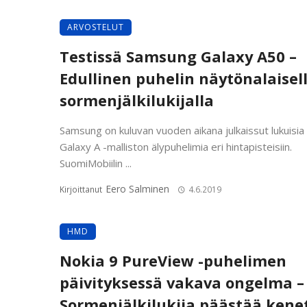
ARVOSTELUT
Testissä Samsung Galaxy A50 –
Edullinen puhelin näytönalaisel
sormenjälkilukijalla
Samsung on kuluvan vuoden aikana julkaissut lukuisia
Galaxy A -malliston älypuhelimia eri hintapisteisiin.
SuomiMobiilin ...
Eero Salminen
Kirjoittanut
4.6.2019
HMD
Nokia 9 PureView -puhelimen
päivityksessä vakava ongelma –
Sormenjälkilukija päästää kene