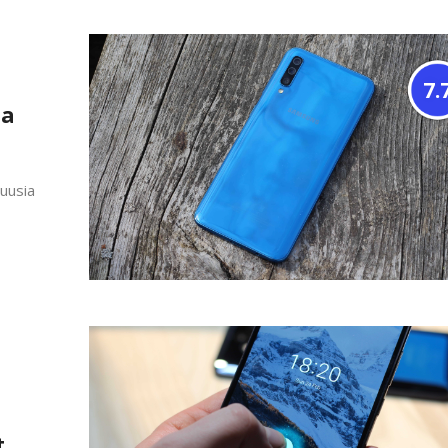
7.
la
 uusia
t