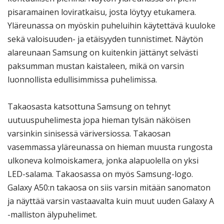
pisaramainen loviratkaisu, josta löytyy etukamera.
Yläreunassa on myöskin puheluihin käytettävä kuuloke
sekä valoisuuden- ja etäisyyden tunnistimet. Näytön
alareunaan Samsung on kuitenkin jättänyt selvästi
paksumman mustan kaistaleen, mikä on varsin
luonnollista edullisimmissa puhelimissa.
Takaosasta katsottuna Samsung on tehnyt
uutuuspuhelimesta jopa hieman tylsän näköisen
varsinkin sinisessä väriversiossa. Takaosan
vasemmassa yläreunassa on hieman muusta rungosta
ulkoneva kolmoiskamera, jonka alapuolella on yksi
LED-salama. Takaosassa on myös Samsung-logo.
Galaxy A50:n takaosa on siis varsin mitään sanomaton
ja näyttää varsin vastaavalta kuin muut uuden Galaxy A
-malliston älypuhelimet.