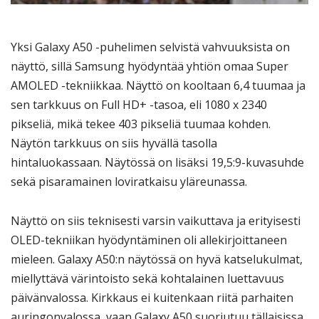
Yksi Galaxy A50 -puhelimen selvistä vahvuuksista on
näyttö, sillä Samsung hyödyntää yhtiön omaa Super
AMOLED -tekniikkaa. Näyttö on kooltaan 6,4 tuumaa ja
sen tarkkuus on Full HD+ -tasoa, eli 1080 x 2340
pikseliä, mikä tekee 403 pikseliä tuumaa kohden.
Näytön tarkkuus on siis hyvällä tasolla
hintaluokassaan. Näytössä on lisäksi 19,5:9-kuvasuhde
sekä pisaramainen loviratkaisu yläreunassa.
Näyttö on siis teknisesti varsin vaikuttava ja erityisesti
OLED-tekniikan hyödyntäminen oli allekirjoittaneen
mieleen. Galaxy A50:n näytössä on hyvä katselukulmat,
miellyttävä värintoisto sekä kohtalainen luettavuus
päivänvalossa. Kirkkaus ei kuitenkaan riitä parhaiten
auringonvalossa, vaan Galaxy A50 suoriutuu tällaisissa