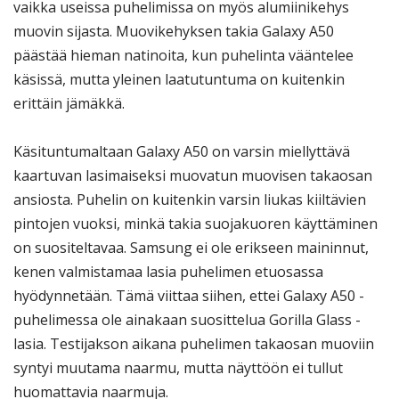
vaikka useissa puhelimissa on myös alumiinikehys
muovin sijasta. Muovikehyksen takia Galaxy A50
päästää hieman natinoita, kun puhelinta vääntelee
käsissä, mutta yleinen laatutuntuma on kuitenkin
erittäin jämäkkä.
Käsituntumaltaan Galaxy A50 on varsin miellyttävä
kaartuvan lasimaiseksi muovatun muovisen takaosan
ansiosta. Puhelin on kuitenkin varsin liukas kiiltävien
pintojen vuoksi, minkä takia suojakuoren käyttäminen
on suositeltavaa. Samsung ei ole erikseen maininnut,
kenen valmistamaa lasia puhelimen etuosassa
hyödynnetään. Tämä viittaa siihen, ettei Galaxy A50 -
puhelimessa ole ainakaan suosittelua Gorilla Glass -
lasia. Testijakson aikana puhelimen takaosan muoviin
syntyi muutama naarmu, mutta näyttöön ei tullut
huomattavia naarmuja.