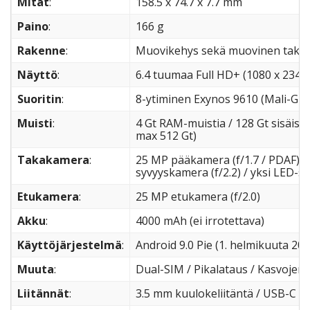
Mitat
:
158.5 x 74.7 x 7.7 mm
Paino
:
166 g
Rakenne
:
Muovikehys sekä muovinen takao
Näyttö
:
6.4 tuumaa Full HD+ (1080 x 2340)
Suoritin
:
8-ytiminen Exynos 9610 (Mali-G7
Muisti
:
4 Gt RAM-muistia / 128 Gt sisäistä
max 512 Gt)
Takakamera
:
25 MP pääkamera (f/1.7 / PDAF) + 
syvyyskamera (f/2.2) / yksi LED-s
Etukamera
:
25 MP etukamera (f/2.0)
Akku
:
4000 mAh (ei irrotettava)
Käyttöjärjestelmä
:
Android 9.0 Pie (1. helmikuuta 201
Muuta
:
Dual-SIM / Pikalataus / Kasvojen
Liitännät
:
3.5 mm kuulokeliitäntä / USB-C / 