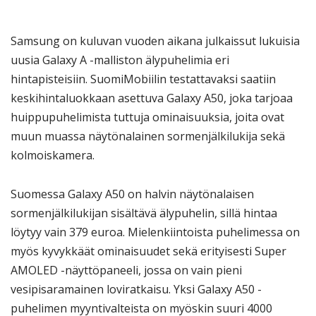
Samsung on kuluvan vuoden aikana julkaissut lukuisia
uusia Galaxy A -malliston älypuhelimia eri
hintapisteisiin. SuomiMobiilin testattavaksi saatiin
keskihintaluokkaan asettuva Galaxy A50, joka tarjoaa
huippupuhelimista tuttuja ominaisuuksia, joita ovat
muun muassa näytönalainen sormenjälkilukija sekä
kolmoiskamera.
Suomessa Galaxy A50 on halvin näytönalaisen
sormenjälkilukijan sisältävä älypuhelin, sillä hintaa
löytyy vain 379 euroa. Mielenkiintoista puhelimessa on
myös kyvykkäät ominaisuudet sekä erityisesti Super
AMOLED -näyttöpaneeli, jossa on vain pieni
vesipisaramainen loviratkaisu. Yksi Galaxy A50 -
puhelimen myyntivalteista on myöskin suuri 4000