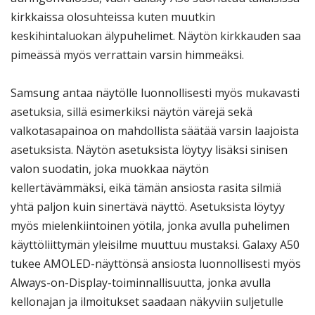
kirkkaissa olosuhteissa kuten muutkin
keskihintaluokan älypuhelimet. Näytön kirkkauden saa
pimeässä myös verrattain varsin himmeäksi.
Samsung antaa näytölle luonnollisesti myös mukavasti
asetuksia, sillä esimerkiksi näytön värejä sekä
valkotasapainoa on mahdollista säätää varsin laajoista
asetuksista. Näytön asetuksista löytyy lisäksi sinisen
valon suodatin, joka muokkaa näytön
kellertävämmäksi, eikä tämän ansiosta rasita silmiä
yhtä paljon kuin sinertävä näyttö. Asetuksista löytyy
myös mielenkiintoinen yötila, jonka avulla puhelimen
käyttöliittymän yleisilme muuttuu mustaksi. Galaxy A50
tukee AMOLED-näyttönsä ansiosta luonnollisesti myös
Always-on-Display-toiminnallisuutta, jonka avulla
kellonajan ja ilmoitukset saadaan näkyviin suljetulle