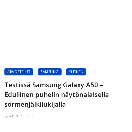
ARVOSTELUT
SAMSUNG
YLEINEN
Testissä Samsung Galaxy A50 –
Edullinen puhelin näytönalaisella
sormenjälkilukijalla
4.6.2019
3