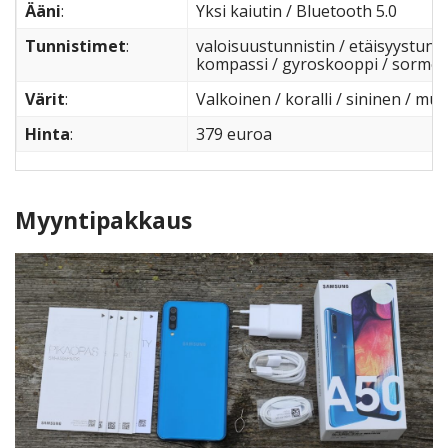
Ääni
:
Yksi kaiutin / Bluetooth 5.0
Tunnistimet
:
valoisuustunnistin / etäisyystunnis
kompassi / gyroskooppi / sormenj
Värit
:
Valkoinen / koralli / sininen / mus
Hinta
:
379 euroa
Myyntipakkaus