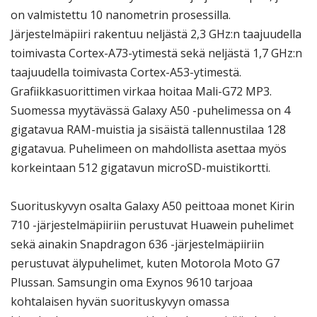
on valmistettu 10 nanometrin prosessilla.
Järjestelmäpiiri rakentuu neljästä 2,3 GHz:n taajuudella
toimivasta Cortex-A73-ytimestä sekä neljästä 1,7 GHz:n
taajuudella toimivasta Cortex-A53-ytimestä.
Grafiikkasuorittimen virkaa hoitaa Mali-G72 MP3.
Suomessa myytävässä Galaxy A50 -puhelimessa on 4
gigatavua RAM-muistia ja sisäistä tallennustilaa 128
gigatavua. Puhelimeen on mahdollista asettaa myös
korkeintaan 512 gigatavun microSD-muistikortti.
Suorituskyvyn osalta Galaxy A50 peittoaa monet Kirin
710 -järjestelmäpiiriin perustuvat Huawein puhelimet
sekä ainakin Snapdragon 636 -järjestelmäpiiriin
perustuvat älypuhelimet, kuten Motorola Moto G7
Plussan. Samsungin oma Exynos 9610 tarjoaa
kohtalaisen hyvän suorituskyvyn omassa