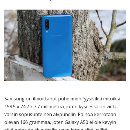
Samsung on ilmoittanut puhelimen fyysisiksi mitoiksi
158.5 x 74.7 x 7.7 millimetriä, joten kyseessä on vielä
varsin sopusuhteinen älypuhelin. Painoa kerrotaan
olevan 166 grammaa, joten Galaxy A50 ei ole kevyin
eikä painavin älypuhelin, vaan jotain siitä väliltä.