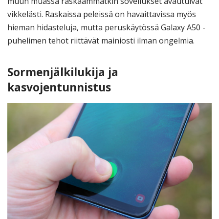
muun muassa raskaammatkin sovellukset avautuivat
vikkelästi. Raskaissa peleissä on havaittavissa myös
hieman hidasteluja, mutta peruskäytössä Galaxy A50 -
puhelimen tehot riittävät mainiosti ilman ongelmia.
Sormenjälkilukija ja
kasvojentunnistus