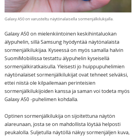
Galaxy A50 on varusteltu näytönalaisella sormenjälkilukijalla.
Galaxy A50 on mielenkiintoinen keskihintaluokan
älypuhelin, sillä Samsung hyödyntää näytönalaista
sormenjälkilukijaa. Kyseessä on myös samalla halvin
SuomiMobiilissa testattu älypuhelin kyseisellä
sormenjälkiratkaisulla. Yleisesti jo huippupuhelimien
näytönalaiset sormenjälkilukijat ovat tehneet selväksi,
ettei niistä ole kilpailemaan perinteisien
sormenjälkilukijoiden kanssa ja saman voi todeta myös
Galaxy A50 -puhelimen kohdalla.
Optinen sormenjälkilukija on sijoitettuna näytön
alareunaan, josta se on mahdollista löytää helposti
peukalolla. Suljetulla näytöllä näkyy sormenjäljen kuva,