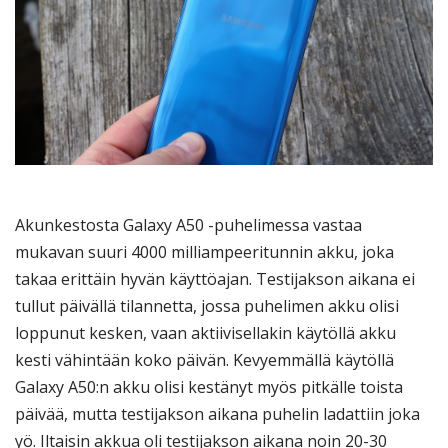
Akunkestosta Galaxy A50 -puhelimessa vastaa
mukavan suuri 4000 milliampeeritunnin akku, joka
takaa erittäin hyvän käyttöajan. Testijakson aikana ei
tullut päivällä tilannetta, jossa puhelimen akku olisi
loppunut kesken, vaan aktiivisellakin käytöllä akku
kesti vähintään koko päivän. Kevyemmällä käytöllä
Galaxy A50:n akku olisi kestänyt myös pitkälle toista
päivää, mutta testijakson aikana puhelin ladattiin joka
yö. Iltaisin akkua oli testijakson aikana noin 20-30