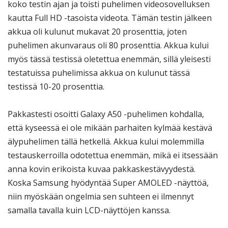
koko testin ajan ja toisti puhelimen videosovelluksen
kautta Full HD -tasoista videota. Tämän testin jälkeen
akkua oli kulunut mukavat 20 prosenttia, joten
puhelimen akunvaraus oli 80 prosenttia. Akkua kului
myös tässä testissä oletettua enemmän, sillä yleisesti
testatuissa puhelimissa akkua on kulunut tässä
testissä 10-20 prosenttia.
Pakkastesti osoitti Galaxy A50 -puhelimen kohdalla,
että kyseessä ei ole mikään parhaiten kylmää kestävä
älypuhelimen tällä hetkellä. Akkua kului molemmilla
testauskerroilla odotettua enemmän, mikä ei itsessään
anna kovin erikoista kuvaa pakkaskestävyydestä.
Koska Samsung hyödyntää Super AMOLED -näyttöä,
niin myöskään ongelmia sen suhteen ei ilmennyt
samalla tavalla kuin LCD-näyttöjen kanssa.