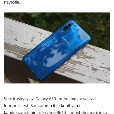
näytölle.
Suorituskyvystä Galaxy A50 -puhelimesta vastaa
luonnollisesti Samsungin itse kehittämä
kahdeksanytiminen Exynos 9610 -järjestelmäpiiri, joka