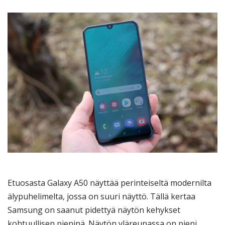
Etuosasta Galaxy A50 näyttää perinteiseltä modernilta
älypuhelimelta, jossa on suuri näyttö. Tällä kertaa
Samsung on saanut pidettyä näytön kehykset
kohtuullisen pieninä. Näytön yläreunassa on pieni