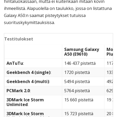
hintaluokassaan, mutta ei kuitenkaan mitään kovin
ihmeellistä. Alapuolella on taulukko, jossa on listattuna
Galaxy A50:n saamat pisteytykset tutuissa
suorituskykymittauksissa.
Testitulokset
Samsung Galaxy
Moto
A50 (E9610)
Plus 
AnTuTu
:
146 437 pistettä
117 8
Geekbench 4 (single)
:
1720 pistettä
1336 
Geekbench 4 (multi)
:
5494 pistettä
4926 
PCMark 2.0
:
5764 pistettä
6295 
3DMark Ice Storm
15 660 pistettä
19 35
Unlimited
:
3DMark Ice Storm
15 723 pistettä
20 88