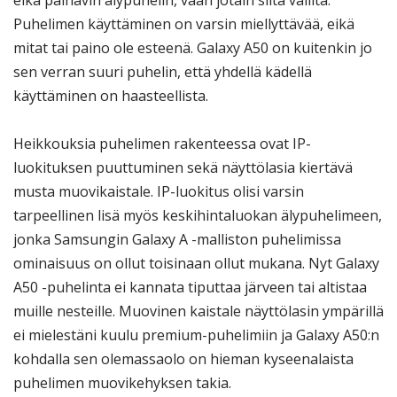
Puhelimen käyttäminen on varsin miellyttävää, eikä
mitat tai paino ole esteenä. Galaxy A50 on kuitenkin jo
sen verran suuri puhelin, että yhdellä kädellä
käyttäminen on haasteellista.
Heikkouksia puhelimen rakenteessa ovat IP-
luokituksen puuttuminen sekä näyttölasia kiertävä
musta muovikaistale. IP-luokitus olisi varsin
tarpeellinen lisä myös keskihintaluokan älypuhelimeen,
jonka Samsungin Galaxy A -malliston puhelimissa
ominaisuus on ollut toisinaan ollut mukana. Nyt Galaxy
A50 -puhelinta ei kannata tiputtaa järveen tai altistaa
muille nesteille. Muovinen kaistale näyttölasin ympärillä
ei mielestäni kuulu premium-puhelimiin ja Galaxy A50:n
kohdalla sen olemassaolo on hieman kyseenalaista
puhelimen muovikehyksen takia.