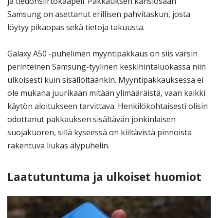
ja tiedonsiirtokaapeli. Pakkauksen kansiosaan
Samsung on asettanut erillisen pahvitaskun, josta
löytyy pikaopas sekä tietoja takuusta.
Galaxy A50 -puhelimen myyntipakkaus on siis varsin
perinteinen Samsung-tyylinen keskihintaluokassa niin
ulkoisesti kuin sisällöltäänkin. Myyntipakkauksessa ei
ole mukana juurikaan mitään ylimääräistä, vaan kaikki
käytön aloitukseen tarvittava. Henkilökohtaisesti olisin
odottanut pakkauksen sisältävän jonkinlaisen
suojakuoren, sillä kyseessä on kiiltävistä pinnoista
rakentuva liukas älypuhelin.
Laatutuntuma ja ulkoiset huomiot