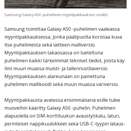
Samsung Galaxy A50 -puhelimen myyntipakkauksen sisältö.
Samsung toimittaa Galaxy A50 -puhelimen vaaleassa
myyntipakkauksessa, jonka päälipuolta koristaa kuva
itse puhelimesta sekä laitteen malliversio.
Myyntipakkauksen takaosassa on lueteltuna
puhelimen kaikki tärkeimmät tekniset tiedot, joista käy
ilmi muun muassa muisti- ja tallennustilaversio.
Myyntipakkauksen alareunaan on painettuna
puhelimen mallikoodi sekä muun muassa väriversio.
Myyntipakkausta avatessa ensimmäisenä esille tulee
muoveihin kääritty Galaxy A50 -puhelin. Puhelimen
alapuolella on SIM-korttiluukun avaustyökalu, laturi,
perinteiset nappikuulokkeet sekä USB-C-tyypin lataus-