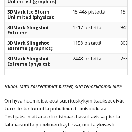
Unlimited (graphics)
:
3DMark Ice Storm
15 445 pistettä
15 41
Unlimited (physics)
:
3DMark Slingshot
1312 pistettä
946 p
Extreme
:
3DMark Slingshot
1158 pistettä
809 p
Extreme (graphics)
:
3DMark Slingshot
2448 pistettä
2336 
Extreme (physics)
:
Huom. Mitä korkeammat pisteet, sitä tehokkaampi laite.
On hyvä huomioida, että suorituskykymittaukset eivät
kerro koko totuutta puhelimen toimivuudesta.
Testijakson aikana oli toisinaan havaittavissa pientä
tahmaisuutta puhelimen käytössä, mutta yleisesti