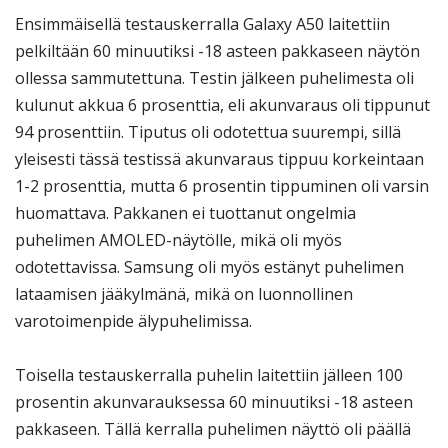
Ensimmäisellä testauskerralla Galaxy A50 laitettiin
pelkiltään 60 minuutiksi -18 asteen pakkaseen näytön
ollessa sammutettuna. Testin jälkeen puhelimesta oli
kulunut akkua 6 prosenttia, eli akunvaraus oli tippunut
94 prosenttiin. Tiputus oli odotettua suurempi, sillä
yleisesti tässä testissä akunvaraus tippuu korkeintaan
1-2 prosenttia, mutta 6 prosentin tippuminen oli varsin
huomattava. Pakkanen ei tuottanut ongelmia
puhelimen AMOLED-näytölle, mikä oli myös
odotettavissa. Samsung oli myös estänyt puhelimen
lataamisen jääkylmänä, mikä on luonnollinen
varotoimenpide älypuhelimissa.
Toisella testauskerralla puhelin laitettiin jälleen 100
prosentin akunvarauksessa 60 minuutiksi -18 asteen
pakkaseen. Tällä kerralla puhelimen näyttö oli päällä