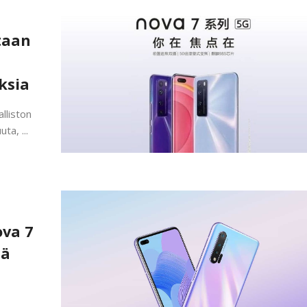
taan
ksia
lliston
ta, ...
ova 7
lä