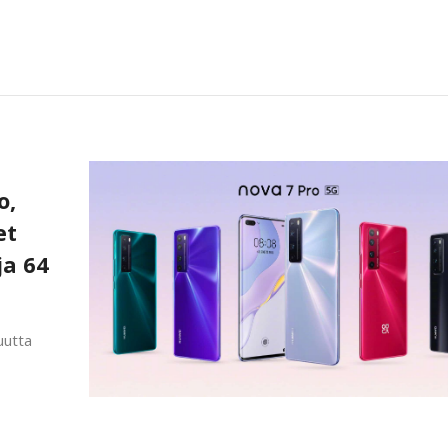
o,
et
ja 64
uutta