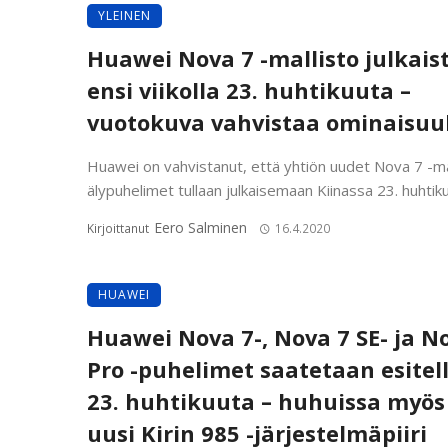
YLEINEN
Huawei Nova 7 -mallisto julkais
ensi viikolla 23. huhtikuuta –
vuotokuva vahvistaa ominaisuu
Huawei on vahvistanut, että yhtiön uudet Nova 7 -ma
älypuhelimet tullaan julkaisemaan Kiinassa 23. huhtikuu
Eero Salminen
Kirjoittanut
16.4.2020
HUAWEI
Huawei Nova 7-, Nova 7 SE- ja N
Pro -puhelimet saatetaan esitel
23. huhtikuuta – huhuissa myös
uusi Kirin 985 -järjestelmäpiiri