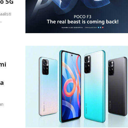
o 5G
alisti
.
mi
la
an