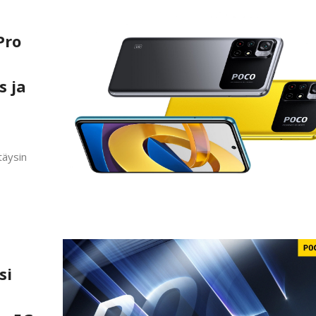
Pro
s ja
täysin
si