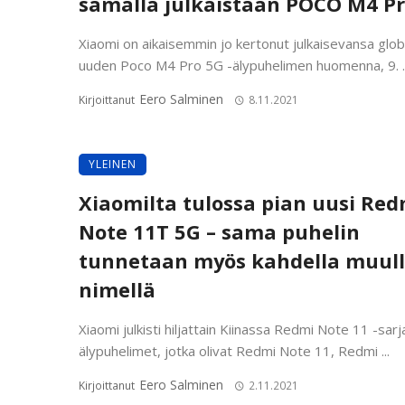
samalla julkaistaan POCO M4 Pr
Xiaomi on aikaisemmin jo kertonut julkaisevansa globa
uuden Poco M4 Pro 5G -älypuhelimen huomenna, 9. ..
Eero Salminen
Kirjoittanut
8.11.2021
YLEINEN
Xiaomilta tulossa pian uusi Red
Note 11T 5G – sama puhelin
tunnetaan myös kahdella muul
nimellä
Xiaomi julkisti hiljattain Kiinassa Redmi Note 11 -sarj
älypuhelimet, jotka olivat Redmi Note 11, Redmi ...
Eero Salminen
Kirjoittanut
2.11.2021