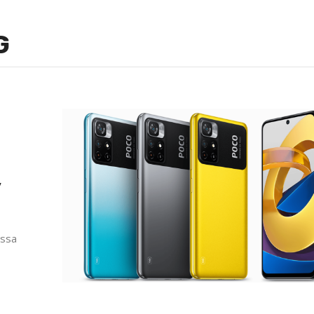
G
y
ussa