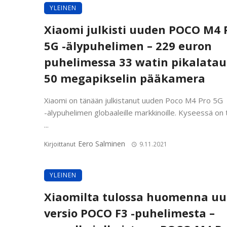
YLEINEN
Xiaomi julkisti uuden POCO M4 
5G -älypuhelimen – 229 euron
puhelimessa 33 watin pikalatau
50 megapikselin pääkamera
Xiaomi on tänään julkistanut uuden Poco M4 Pro 5G
-älypuhelimen globaaleille markkinoille. Kyseessä on 
...
Eero Salminen
Kirjoittanut
9.11.2021
YLEINEN
Xiaomilta tulossa huomenna uu
versio POCO F3 -puhelimesta –