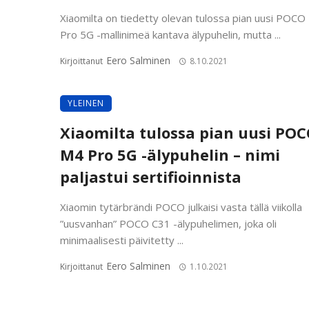
Xiaomilta on tiedetty olevan tulossa pian uusi POCO
Pro 5G -mallinimeä kantava älypuhelin, mutta ...
Eero Salminen
Kirjoittanut
8.10.2021
YLEINEN
Xiaomilta tulossa pian uusi PO
M4 Pro 5G -älypuhelin – nimi
paljastui sertifioinnista
Xiaomin tytärbrändi POCO julkaisi vasta tällä viikolla
”uusvanhan” POCO C31 -älypuhelimen, joka oli
minimaalisesti päivitetty ...
Eero Salminen
Kirjoittanut
1.10.2021