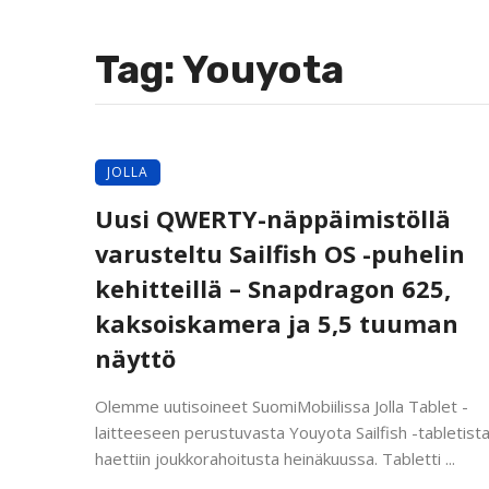
Tag: Youyota
JOLLA
Uusi QWERTY-näppäimistöllä
varusteltu Sailfish OS -puhelin
kehitteillä – Snapdragon 625,
kaksoiskamera ja 5,5 tuuman
näyttö
Olemme uutisoineet SuomiMobiilissa Jolla Tablet -
laitteeseen perustuvasta Youyota Sailfish -tabletista,
haettiin joukkorahoitusta heinäkuussa. Tabletti ...