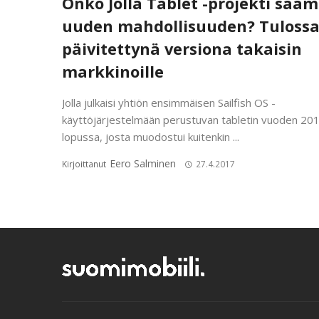
Onko Jolla Tablet -projekti saa
uuden mahdollisuuden? Tuloss
päivitettynä versiona takaisin
markkinoille
Jolla julkaisi yhtiön ensimmäisen Sailfish OS -
käyttöjärjestelmään perustuvan tabletin vuoden 20
lopussa, josta muodostui kuitenkin ...
Eero Salminen
Kirjoittanut
27.4.2017