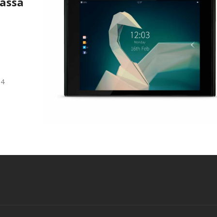
massa
a
14