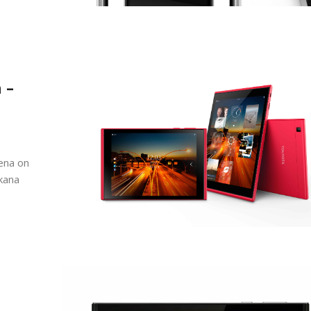
 –
ena on
akana