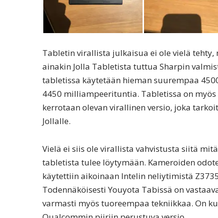
Tabletin virallista julkaisua ei ole vielä teh
ainakin Jolla Tabletista tuttua Sharpin valm
tabletissa käytetään hieman suurempaa 4500 
4450 milliampeerituntia. Tabletissa on myös lu
kerrotaan olevan virallinen versio, joka tarko
Jollalle.
Vielä ei siis ole virallista vahvistusta siitä 
tabletista tulee löytymään. Kameroiden odote
käytettiin aikoinaan Intelin neliytimistä Z373
Todennäköisesti Youyota Tabissä on vastaava
varmasti myös tuoreempaa tekniikkaa. On kuite
Qualcommin piiriin perustuva versio.