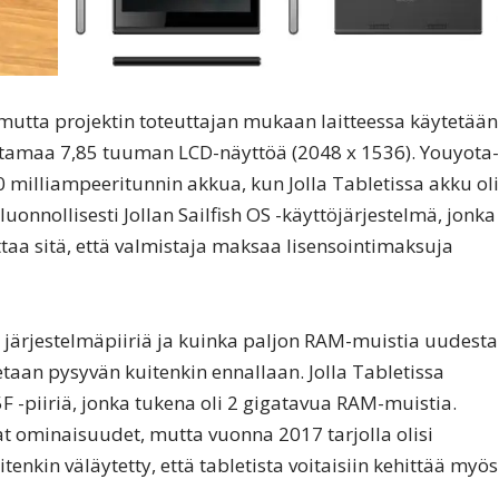
ty, mutta projektin toteuttajan mukaan laitteessa käytetään
istamaa 7,85 tuuman LCD-näyttöä (2048 x 1536). Youyota-
milliampeeritunnin akkua, kun Jolla Tabletissa akku oli
onnollisesti Jollan Sailfish OS -käyttöjärjestelmä, jonka
ittaa sitä, että valmistaja maksaa lisensointimaksuja
mitä järjestelmäpiiriä ja kuinka paljon RAM-muistia uudesta
taan pysyvän kuitenkin ennallaan. Jolla Tabletissa
5F -piiriä, jonka tukena oli 2 gigatavua RAM-muistia.
t ominaisuudet, mutta vuonna 2017 tarjolla olisi
nkin väläytetty, että tabletista voitaisiin kehittää myös