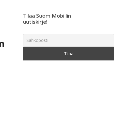
Tilaa SuomiMobiilin
uutiskirje!
n