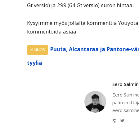
Gt versio) ja 299 (64 Gt versio) euron hintaa.
Kysyimme myös Jollalta kommenttia Youyota Ta
kommentoida asiaa.
Puuta, Alcantaraa ja Pantone-vär
MAINOS
tyyliä
Eero Salmi
Eero Salmine
päätoimittaj
eero.salmine
Website
Twitter