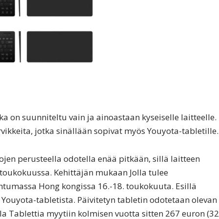
a on suunniteltu vain ja ainoastaan kyseiselle laitteelle.
rvikkeita, jotka sinällään sopivat myös Youyota-tabletille.
tojen perusteella odotella enää pitkään, sillä laitteen
oukokuussa. Kehittäjän mukaan Jolla tulee
htumassa Hong kongissa 16.-18. toukokuuta. Esillä
 Youyota-tabletista. Päivitetyn tabletin odotetaan olevan
la Tablettia myytiin kolmisen vuotta sitten 267 euron (32