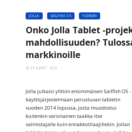
JOLLA
SAILFISH OS
YLEINEN
Onko Jolla Tablet -proj
mahdollisuuden? Tulossa
markkinoille
27.4.2017
0
Jolla julkaisi yhtiön ensimmäisen Sailfish OS -
käyttöjärjestelmään perustuvan tabletin
vuoden 2014 lopussa, josta muodostui
kuitenkin varsinainen taakka itse
valmistajalle kuin ennakkotilaajillekin. Jollan