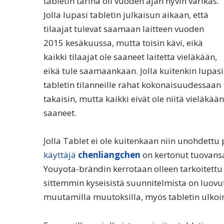
tabletin tarina oli vuoden ajan hyvin värikäs.
Jolla lupasi tabletin julkaisun aikaan, että
tilaajat tulevat saamaan laitteen vuoden
2015 kesäkuussa, mutta toisin kävi, eikä
kaikki tilaajat ole saaneet laitetta vieläkään,
eikä tule saamaankaan. Jolla kuitenkin lupasi
tabletin tilanneille rahat kokonaisuudessaan
takaisin, mutta kaikki eivät ole niitä vieläkään
saaneet.
Jolla Tablet ei ole kuitenkaan niin unohdettu p
käyttäjä
chenliangchen
on kertonut tuovansa
Youyota-brändin kerrotaan olleen tarkoitettu 
sittemmin kyseisistä suunnitelmista on luovut
muutamilla muutoksilla, myös tabletin ulkoi