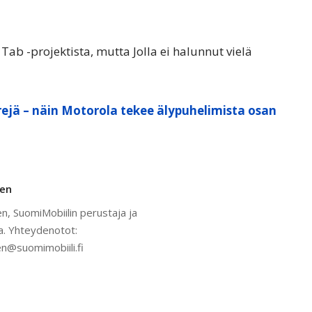
b -projektista, mutta Jolla ei halunnut vielä
ejä – näin Motorola tekee älypuhelimista osan
nen
n, SuomiMobiilin perustaja ja
a. Yhteydenotot:
n@suomimobiili.fi