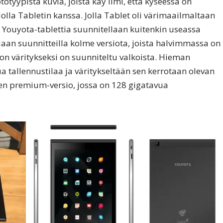
totyypistä kuvia, joista käy ilmi, että kyseessä on
 Jolla Tabletin kanssa. Jolla Tablet oli värimaailmaltaan
ta Youyota-tablettia suunnitellaan kuitenkin useassa
kiaan suunnitteilla kolme versiota, joista halvimmassa on
on väritykseksi on suunniteltu valkoista. Hieman
 tallennustilaa ja väritykseltään sen kerrotaan olevan
en premium-versio, jossa on 128 gigatavua