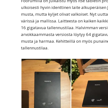
Foorumilla on julkaistu myös itse tabletin pro
ulkoisesti hyvin identtinen laite alkuperäisen
musta, mutta kyljet olivat valkoiset. Nyt uut
värissä ja mallissa. Laitteesta on kaiken kaik
16 gigatavua tallennustilaa. Halvimman versi
arvokkaammasta versiosta löytyy 64 gigatavua
musta ja harmaa. Kehitteillä on myös punain
tallennustilaa.