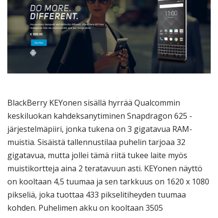
BlackBerry KEYonen sisällä hyrrää Qualcommin
keskiluokan kahdeksanytiminen Snapdragon 625 -
järjestelmäpiiri, jonka tukena on 3 gigatavua RAM-
muistia. Sisäistä tallennustilaa puhelin tarjoaa 32
gigatavua, mutta jollei tämä riitä tukee laite myös
muistikortteja aina 2 teratavuun asti. KEYonen näyttö
on kooltaan 4,5 tuumaa ja sen tarkkuus on 1620 x 1080
pikseliä, joka tuottaa 433 pikselitiheyden tuumaa
kohden. Puhelimen akku on kooltaan 3505