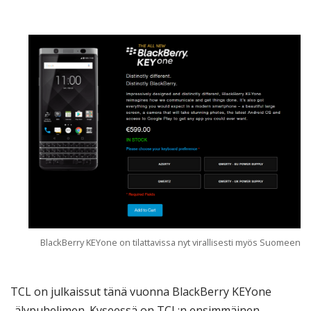
BlackBerry KEYone on tilattavissa nyt virallisesti myös Suomeen
TCL on julkaissut tänä vuonna BlackBerry KEYone
-älypuhelimen. Kyseessä on TCL:n ensimmäinen