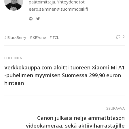
päätoimittaja. Yhteydenotot:
eero.salminen@suomimobiili.fi
Website
Twitter
0
BlackBerry
KEYone
TCL
EDELLINEN
Verkkokauppa.com aloitti tuoreen Xiaomi Mi A1
-puhelimen myymisen Suomessa 299,90 euron
hintaan
SEURAAVA
Canon julkaisi neljä ammattitason
videokameraa, sekä aktiiviharrastajille