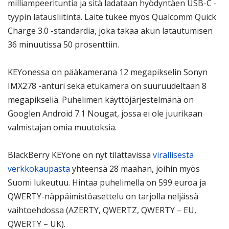
milliampeerituntia ja sitä ladataan hyödyntäen USB-C -
tyypin latausliitintä. Laite tukee myös Qualcomm Quick
Charge 3.0 -standardia, joka takaa akun latautumisen
36 minuutissa 50 prosenttiin.
KEYonessa on pääkamerana 12 megapikselin Sonyn
IMX278 -anturi sekä etukamera on suuruudeltaan 8
megapikseliä. Puhelimen käyttöjärjestelmänä on
Googlen Android 7.1 Nougat, jossa ei ole juurikaan
valmistajan omia muutoksia.
BlackBerry KEYone on nyt tilattavissa
virallisesta
verkkokaupasta
yhteensä 28 maahan, joihin myös
Suomi lukeutuu. Hintaa puhelimella on 599 euroa ja
QWERTY-näppäimistöasettelu on tarjolla neljässä
vaihtoehdossa (AZERTY, QWERTZ, QWERTY – EU,
QWERTY – UK).