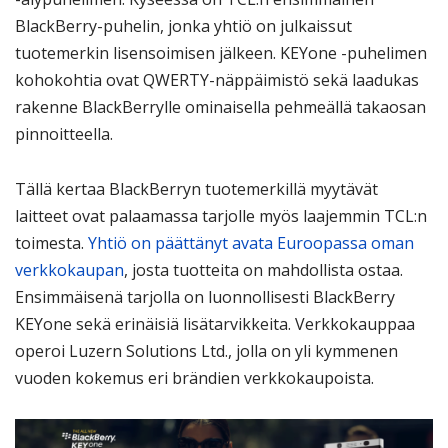
BlackBerry-puhelin, jonka yhtiö on julkaissut
tuotemerkin lisensoimisen jälkeen. KEYone -puhelimen
kohokohtia ovat QWERTY-näppäimistö sekä laadukas
rakenne BlackBerrylle ominaisella pehmeällä takaosan
pinnoitteella.
Tällä kertaa BlackBerryn tuotemerkillä myytävät
laitteet ovat palaamassa tarjolle myös laajemmin TCL:n
toimesta.
Yhtiö on päättänyt avata Euroopassa oman
verkkokaupan
, josta tuotteita on mahdollista ostaa.
Ensimmäisenä tarjolla on luonnollisesti BlackBerry
KEYone sekä erinäisiä lisätarvikkeita. Verkkokauppaa
operoi Luzern Solutions Ltd., jolla on yli kymmenen
vuoden kokemus eri brändien verkkokaupoista.