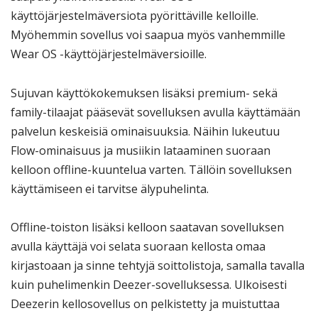
käyttöjärjestelmäversiota pyörittäville kelloille.
Myöhemmin sovellus voi saapua myös vanhemmille
Wear OS -käyttöjärjestelmäversioille.
Sujuvan käyttökokemuksen lisäksi premium- sekä
family-tilaajat pääsevät sovelluksen avulla käyttämään
palvelun keskeisiä ominaisuuksia. Näihin lukeutuu
Flow-ominaisuus ja musiikin lataaminen suoraan
kelloon offline-kuuntelua varten. Tällöin sovelluksen
käyttämiseen ei tarvitse älypuhelinta.
Offline-toiston lisäksi kelloon saatavan sovelluksen
avulla käyttäjä voi selata suoraan kellosta omaa
kirjastoaan ja sinne tehtyjä soittolistoja, samalla tavalla
kuin puhelimenkin Deezer-sovelluksessa. Ulkoisesti
Deezerin kellosovellus on pelkistetty ja muistuttaa