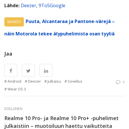
Lähde:
Deezer
,
9To5Google
Puuta, Alcantaraa ja Pantone-värejä –
MAINOS
näin Motorola tekee älypuhelimista osan tyyliä
Jaa
Android
Deezer
Julkaisu
Sovellus
0
Wear OS 3
EDELLINEN
Realme 10 Pro- ja Realme 10 Pro+ -puhelimet
julkaistiin – muotoiluun haettu vaikutteita