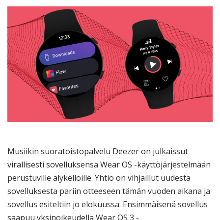
Musiikin suoratoistopalvelu Deezer on julkaissut
virallisesti sovelluksensa Wear OS -käyttöjärjestelmään
perustuville älykelloille. Yhtiö on vihjaillut uudesta
sovelluksesta pariin otteeseen tämän vuoden aikana ja
sovellus esiteltiin jo elokuussa. Ensimmäisenä sovellus
saapuu yksinoikeudella Wear OS 3 -