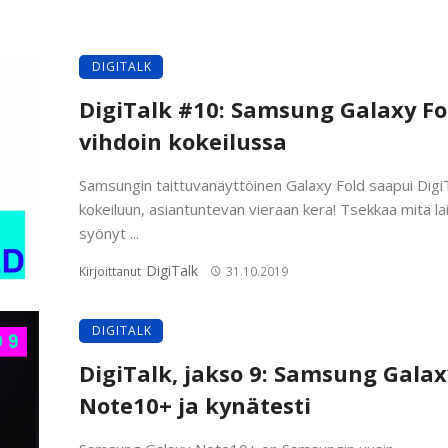
DIGITALK
DigiTalk #10: Samsung Galaxy Fo
vihdoin kokeilussa
Samsungin taittuvanäyttöinen Galaxy Fold saapui DigiT
kokeiluun, asiantuntevan vieraan kera! Tsekkaa mitä la
syönyt ...
DigiTalk
Kirjoittanut
31.10.2019
DIGITALK
DigiTalk, jakso 9: Samsung Galax
Note10+ ja kynätesti