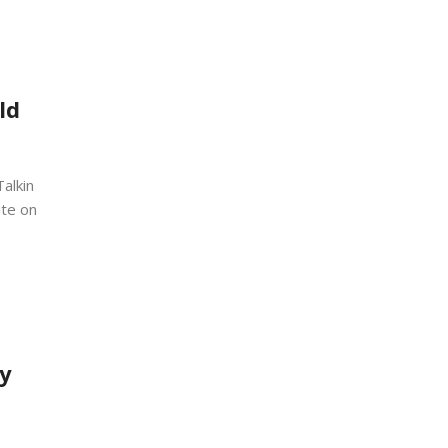
ld
alkin
ite on
y