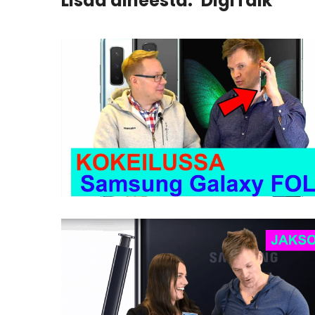
Lisää aiheesta:
DigiTalk