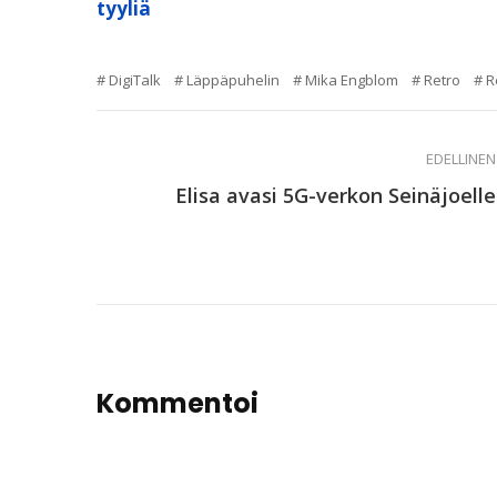
tyyliä
DigiTalk
Läppäpuhelin
Mika Engblom
Retro
R
EDELLINEN
Elisa avasi 5G-verkon Seinäjoelle
Kommentoi