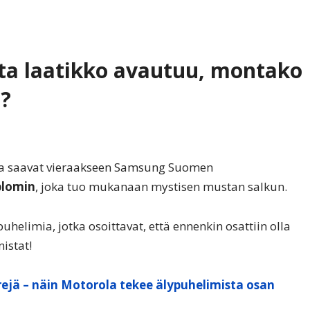
sta laatikko avautuu, montako
t?
fia saavat vieraakseen Samsung Suomen
blomin
, joka tuo mukanaan mystisen mustan salkun.
helimia, jotka osoittavat, että ennenkin osattiin olla
istat!
ejä – näin Motorola tekee älypuhelimista osan