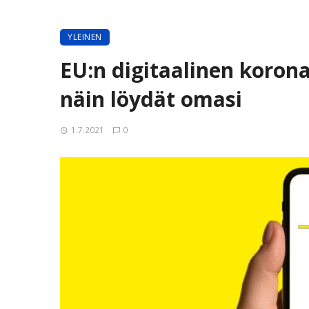
YLEINEN
EU:n digitaalinen korona
näin löydät omasi
1.7.2021
0