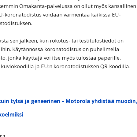
aisemmin Omakanta-palvelussa on ollut myös kansallinen
EU-koronatodistus voidaan varmentaa kaikissa EU-
stodistuksen.
ta sen jälkeen, kun rokotus- tai testitulostiedot on
ihin. Käytännössä koronatodistus on puhelimella
to, jonka käyttäjä voi itse myös tulostaa paperille.
kuviokoodilla ja EU:n koronatodistuksen QR-koodilla.
kuin tylsä ja geneerinen – Motorola yhdistää muodin
koelmiksi
nen