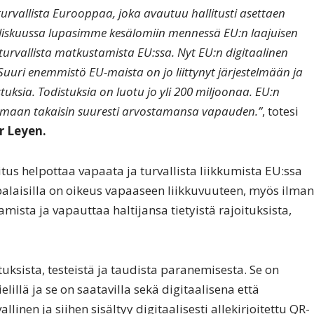
urvallista Eurooppaa, joka avautuu hallitusti asettaen
aaliskuussa lupasimme kesälomiin mennessä EU:n laajuisen
 turvallista matkustamista EU:ssa. Nyt EU:n digitaalinen
Suuri enemmistö EU-maista on jo liittynyt järjestelmään ja
ksia. Todistuksia on luotu jo yli 200 miljoonaa. EU:n
amaan takaisin suuresti arvostamansa vapauden.”
, totesi
r Leyen.
tus helpottaa vapaata ja turvallista liikkumista EU:ssa
alaisilla on oikeus vapaaseen liikkuvuuteen, myös ilman
mista ja vapauttaa haltijansa tietyistä rajoituksista,
ksista, testeistä ja taudista paranemisesta. Se on
kielillä ja se on saatavilla sekä digitaalisena että
inen ja siihen sisältyy digitaalisesti allekirjoitettu QR-