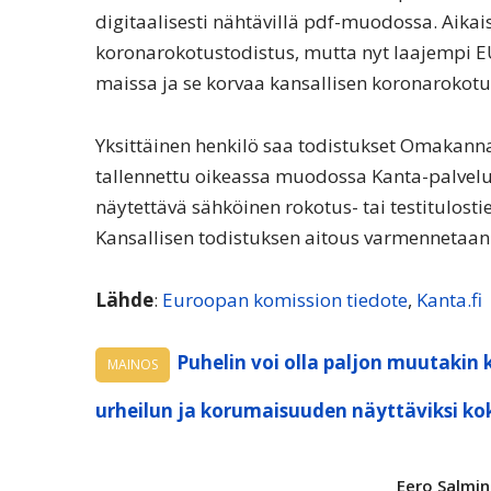
digitaalisesti nähtävillä pdf-muodossa. Aik
koronarokotustodistus, mutta nyt laajempi 
maissa ja se korvaa kansallisen koronarokotu
Yksittäinen henkilö saa todistukset Omakannas
tallennettu oikeassa muodossa Kanta-palvelu
näytettävä sähköinen rokotus- tai testitulostie
Kansallisen todistuksen aitous varmennetaan 
Lähde
:
Euroopan komission tiedote
,
Kanta.fi
Puhelin voi olla paljon muutakin 
MAINOS
urheilun ja korumaisuuden näyttäviksi ko
Eero Salmi