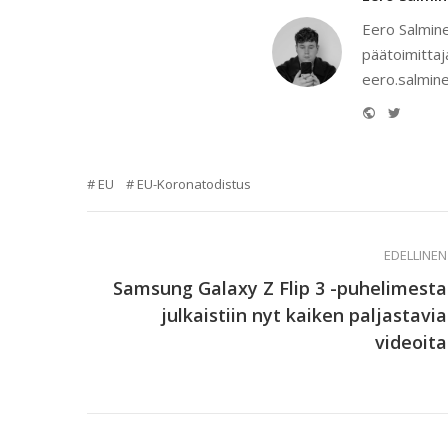
Eero Salmine
päätoimittaj
eero.salmine
Website
Twitter
EU
EU-Koronatodistus
EDELLINEN
Samsung Galaxy Z Flip 3 -puhelimesta
julkaistiin nyt kaiken paljastavia
videoita