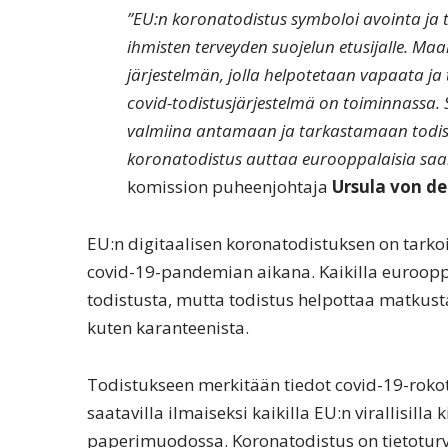
”EU:n koronatodistus symboloi avointa ja t
ihmisten terveyden suojelun etusijalle. M
järjestelmän, jolla helpotetaan vapaata ja
covid-todistusjärjestelmä on toiminnassa. 
valmiina antamaan ja tarkastamaan todistu
koronatodistus auttaa eurooppalaisia sa
komission puheenjohtaja
Ursula von de
EU:n digitaalisen koronatodistuksen on tarkoi
covid-19-pandemian aikana. Kaikilla euroopp
todistusta, mutta todistus helpottaa matkusta
kuten karanteenista.
Todistukseen merkitään tiedot covid-19-rokotu
saatavilla ilmaiseksi kaikilla EU:n virallisilla 
paperimuodossa. Koronatodistus on tietoturvall