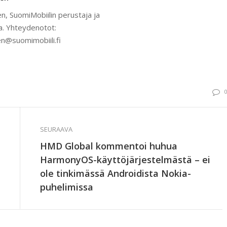
n, SuomiMobiilin perustaja ja
a. Yhteydenotot:
n@suomimobiili.fi
SEURAAVA
HMD Global kommentoi huhua
HarmonyOS-käyttöjärjestelmästä – ei
ole tinkimässä Androidista Nokia-
puhelimissa