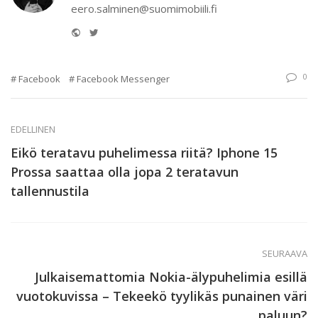
eero.salminen@suomimobiili.fi
Website
Twitter
0
Facebook
Facebook Messenger
EDELLINEN
Eikö teratavu puhelimessa riitä? Iphone 15
Prossa saattaa olla jopa 2 teratavun
tallennustila
SEURAAVA
Julkaisemattomia Nokia-älypuhelimia esillä
vuotokuvissa – Tekeekö tyylikäs punainen väri
paluun?