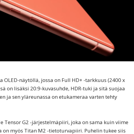
la OLED-näytöllä, jossa on Full HD+ -tarkkuus (2400 x
ssä on lisäksi 20:9-kuvasuhde, HDR-tuki ja sitä suojaa
nen ja sen yläreunassa on etukameraa varten tehty
 Tensor G2 -järjestelmäpiiri, joka on sama kuin viime
 on myös Titan M2 -tietoturvapiiri. Puhelin tukee siis