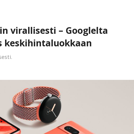
in virallisesti – Googlelta
s keskihintaluokkaan
esti.