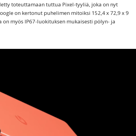
tty toteuttamaan tuttua Pixel-tyyliä, joka on nyt
ogle on kertonut puhelimen mitoiksi 152,4 x 72,9 x 9
a on myös IP67-luokituksen mukaisesti pölyn- ja