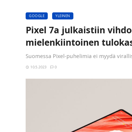
GOOGLE
YLEINEN
Pixel 7a julkaistiin vihdo
mielenkiintoinen tuloka
Suomessa Pixel-puhelimia ei myydä virallis
10.5.2023
0