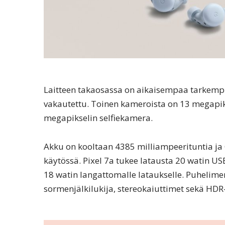
Laitteen takaosassa on aikaisempaa tarkempi
vakautettu. Toinen kameroista on 13 megapik
megapikselin selfiekamera.
Akku on kooltaan 4385 milliampeerituntia ja
käytössä. Pixel 7a tukee latausta 20 watin US
18 watin langattomalle lataukselle. Puhelim
sormenjälkilukija, stereokaiuttimet sekä HDR