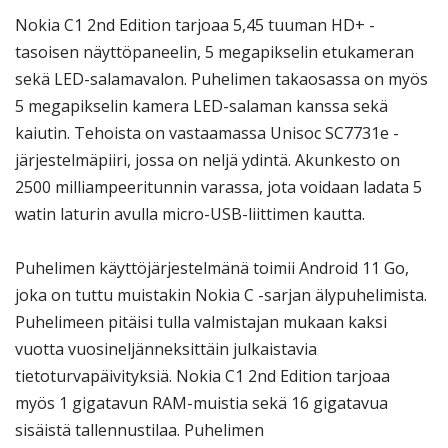
Nokia C1 2nd Edition tarjoaa 5,45 tuuman HD+ -
tasoisen näyttöpaneelin, 5 megapikselin etukameran
sekä LED-salamavalon. Puhelimen takaosassa on myös
5 megapikselin kamera LED-salaman kanssa sekä
kaiutin. Tehoista on vastaamassa Unisoc SC7731e -
järjestelmäpiiri, jossa on neljä ydintä. Akunkesto on
2500 milliampeeritunnin varassa, jota voidaan ladata 5
watin laturin avulla micro-USB-liittimen kautta.
Puhelimen käyttöjärjestelmänä toimii Android 11 Go,
joka on tuttu muistakin Nokia C -sarjan älypuhelimista.
Puhelimeen pitäisi tulla valmistajan mukaan kaksi
vuotta vuosineljänneksittäin julkaistavia
tietoturvapäivityksiä. Nokia C1 2nd Edition tarjoaa
myös 1 gigatavun RAM-muistia sekä 16 gigatavua
sisäistä tallennustilaa. Puhelimen