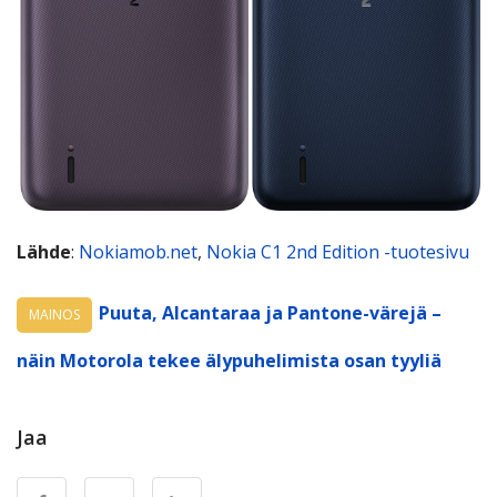
Lähde
:
Nokiamob.net
,
Nokia C1 2nd Edition -tuotesivu
Puuta, Alcantaraa ja Pantone-värejä –
MAINOS
näin Motorola tekee älypuhelimista osan tyyliä
Jaa