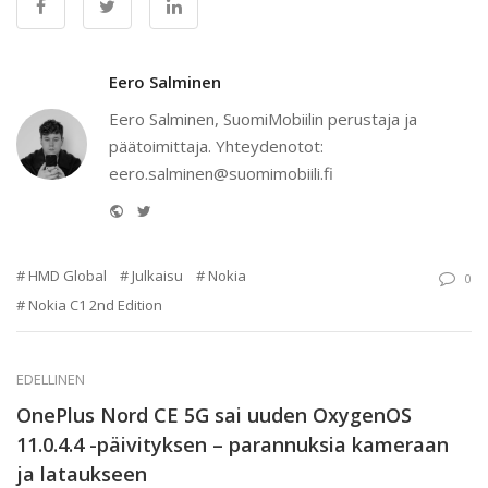
Eero Salminen
Eero Salminen, SuomiMobiilin perustaja ja
päätoimittaja. Yhteydenotot:
eero.salminen@suomimobiili.fi
Website
Twitter
HMD Global
Julkaisu
Nokia
0
Nokia C1 2nd Edition
EDELLINEN
OnePlus Nord CE 5G sai uuden OxygenOS
11.0.4.4 -päivityksen – parannuksia kameraan
ja lataukseen