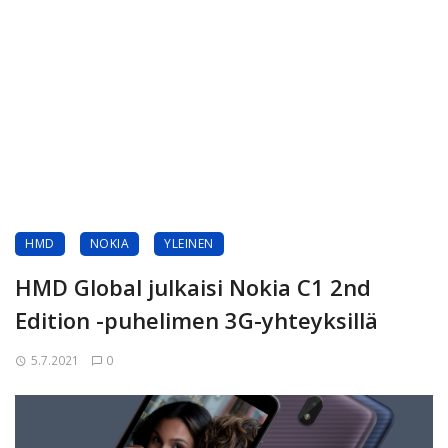
HMD
NOKIA
YLEINEN
HMD Global julkaisi Nokia C1 2nd
Edition -puhelimen 3G-yhteyksillä
5.7.2021
0