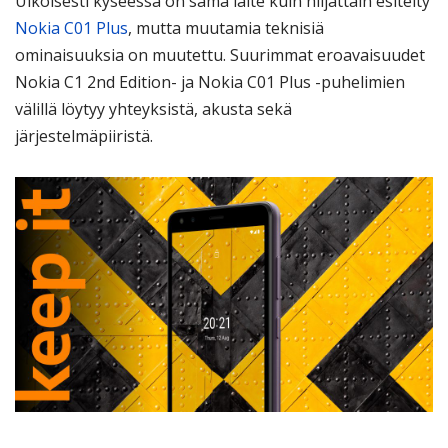
Ulkoisesti kyseessä on sama laite kuin hiljattain esitelty
Nokia C01 Plus
, mutta muutamia teknisiä
ominaisuuksia on muutettu. Suurimmat eroavaisuudet
Nokia C1 2nd Edition- ja Nokia C01 Plus -puhelimien
välillä löytyy yhteyksistä, akusta sekä
järjestelmäpiiristä.