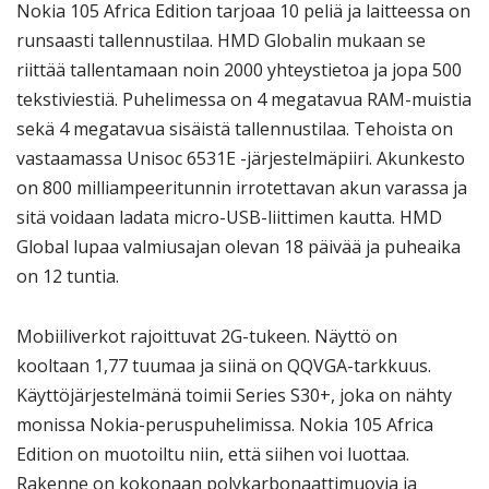
Nokia 105 Africa Edition tarjoaa 10 peliä ja laitteessa on
runsaasti tallennustilaa. HMD Globalin mukaan se
riittää tallentamaan noin 2000 yhteystietoa ja jopa 500
tekstiviestiä. Puhelimessa on 4 megatavua RAM-muistia
sekä 4 megatavua sisäistä tallennustilaa. Tehoista on
vastaamassa Unisoc 6531E -järjestelmäpiiri. Akunkesto
on 800 milliampeeritunnin irrotettavan akun varassa ja
sitä voidaan ladata micro-USB-liittimen kautta. HMD
Global lupaa valmiusajan olevan 18 päivää ja puheaika
on 12 tuntia.
Mobiiliverkot rajoittuvat 2G-tukeen. Näyttö on
kooltaan 1,77 tuumaa ja siinä on QQVGA-tarkkuus.
Käyttöjärjestelmänä toimii Series S30+, joka on nähty
monissa Nokia-peruspuhelimissa. Nokia 105 Africa
Edition on muotoiltu niin, että siihen voi luottaa.
Rakenne on kokonaan polykarbonaattimuovia ja