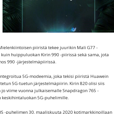
elenkiintoisen piiristä tekee juurikin Mali G77 -
i kuin huippuluokan Kirin 990 -piirissä sekä sama, jota
 990 -järjestelmäpiirissä.
 integroitua 5G-modeemia, joka tekisi piiristä Huawein
tun 5G-tuetun järjestelmäpiirin. Kirin 820 olisi siis
o viime vuonna julkaisemalle Snapdragon 765 -
kin keskihintaluokan 5G-puhelimille.
0S -puhelimen 30. maaliskuuta 2020 kotimarkkinoillaan