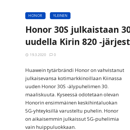
HONOR
YLEINEN
Honor 30S julkaistaan 30
uudella Kirin 820 -järjest
19.3.2020
0
Huawein tytärbrändi Honor on vahvistanut
julkaisevansa kotimarkkinoillaan Kiinassa
uuden Honor 30S -älypuhelimen 30.
maaliskuuta. Kyseessä odotetaan olevan
Honorin ensimmäinen keskihintaluokan
5G-yhteyksillä varusteltu puhelin. Honor
on aikaisemmin julkaissut 5G-puhelimia
vain huippuluokkaan.