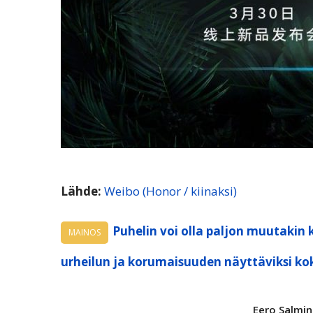
Lähde:
Weibo (Honor / kiinaksi)
Puhelin voi olla paljon muutakin 
MAINOS
urheilun ja korumaisuuden näyttäviksi ko
Eero Salmi