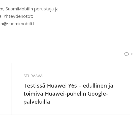
n, SuomiMobiilin perustaja ja
a. Yhteydenotot:
n@suomimobiili.fi
SEURAAVA
Testissä Huawei Y6s – edullinen ja
toimiva Huawei-puhelin Google-
palveluilla