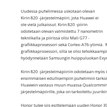
Uudessa puhelimessa uskotaan olevan
Kirin 820 -järjestelmäpiiri, jota Huawei ei
ole vielä julkaissut. Kirin 820 -piirin
odotetaan olevan valmistettu 7 nanometrin
tekniikalla ja piirissä olisi Mali G77 -
grafiikkaprosessori sekä Cortex-A76-ytimiä. Mi
grafiikkaprosessori, sillä se olisi tehokkaamp
hyödynnetään Samsungin huippuluokan Exynos
Kirin 820 -järjestelmäpiiriin odotetaan myös
ensimmäisen edullisempiin puhelimiin tarkoite
Huawein vastaus muun muassa Qualcommin j
järjestelmäpiirille, joka on tarkoitettu juuri
Honor tulee siis esittelemään uuden Honor 3