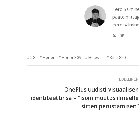
Eero Salmine
päätoimittaj
eero.salmine
Website
Twitter
5G
Honor
Honor 30S
Huawei
Kirin 820
EDELLINEN
OnePlus uudisti visuaalisen
identiteettinsä – ”isoin muutos ilmeelle
sitten perustamisen”