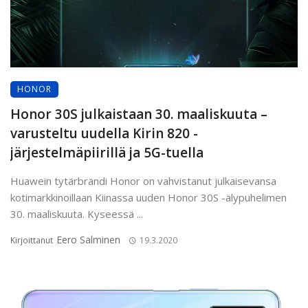
HONOR
Honor 30S julkaistaan 30. maaliskuuta –
varusteltu uudella Kirin 820 -
järjestelmäpiirillä ja 5G-tuella
Huawein tytärbrändi Honor on vahvistanut julkaisevansa
kotimarkkinoillaan Kiinassa uuden Honor 30S -älypuhelimen
30. maaliskuuta. Kyseessä ...
Eero Salminen
Kirjoittanut
19.3.2020