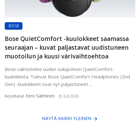
BOSE
Bose QuietComfort -kuulokkeet saamassa
seuraajan – kuvat paljastavat uudistuneen
muotoilun ja kuusi värivaihtoehtoa
Bose valmistelee uuden sukupolven QuietComfort-
kuulokkeita. Tulevat Bose QuietComfort Headphones (2nd
Gen) -kuulokkeet ovat nyt paljastuneet ...
Eero Salminen
Kirjoittanut
6.8.2026
NÄYTÄ KAIKKI YLEINEN