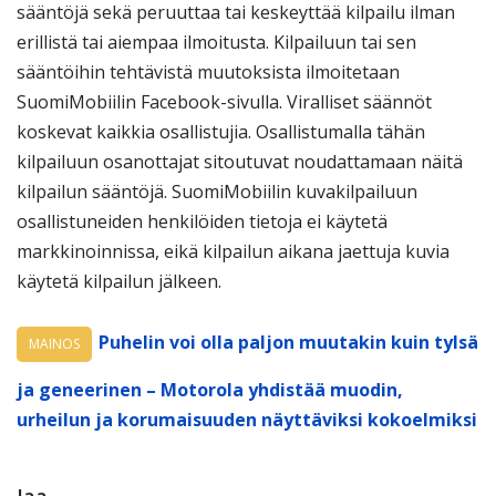
sääntöjä sekä peruuttaa tai keskeyttää kilpailu ilman
erillistä tai aiempaa ilmoitusta. Kilpailuun tai sen
sääntöihin tehtävistä muutoksista ilmoitetaan
SuomiMobiilin Facebook-sivulla. Viralliset säännöt
koskevat kaikkia osallistujia. Osallistumalla tähän
kilpailuun osanottajat sitoutuvat noudattamaan näitä
kilpailun sääntöjä. SuomiMobiilin kuvakilpailuun
osallistuneiden henkilöiden tietoja ei käytetä
markkinoinnissa, eikä kilpailun aikana jaettuja kuvia
käytetä kilpailun jälkeen.
Puhelin voi olla paljon muutakin kuin tylsä
MAINOS
ja geneerinen – Motorola yhdistää muodin,
urheilun ja korumaisuuden näyttäviksi kokoelmiksi