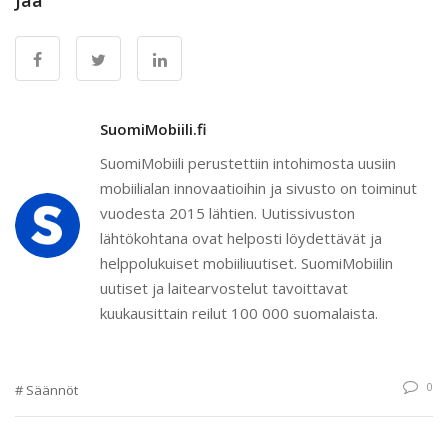
Jaa
SuomiMobiili.fi
SuomiMobiili perustettiin intohimosta uusiin
mobiilialan innovaatioihin ja sivusto on toiminut
vuodesta 2015 lähtien. Uutissivuston
lähtökohtana ovat helposti löydettävät ja
helppolukuiset mobiiliuutiset. SuomiMobiilin
uutiset ja laitearvostelut tavoittavat
kuukausittain reilut 100 000 suomalaista.
0
Säännöt