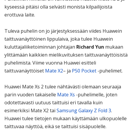
kyseessä pitäisi olla selvästi monista kilpailijoista
erottuva laite.
Tuleva puhelin on jo järjestyksessään viides Huawein
taittuvanäyttöinen lippulaiva, joka tulee Huawein
kuluttajaliiketoiminnan johtajan
Richard Yun
mukaan
ylittämään kaikkien mielikuvituksen taittuvanäyttöisistä
puhelimista. Viime vuonna Huawei esitteli
taittuvanäyttöiset
Mate X2
– ja
P50 Pocket
-puhelimet.
Huawei Mate Xs 2 tulee nähtävästi olemaan seuraaja
parin vuoden takaiselle
Mate Xs
-puhelimelle, joten
odotettavasti uutuus taittuisi eri tavalla kuin
esimerkiksi Mate X2 tai
Samsung Galaxy Z Fold 3
.
Huawei tulee tietojen mukaan käyttämään ulkopuolelle
taittuvaa näyttöä, eikä se taittuisi sisäpuolelle.