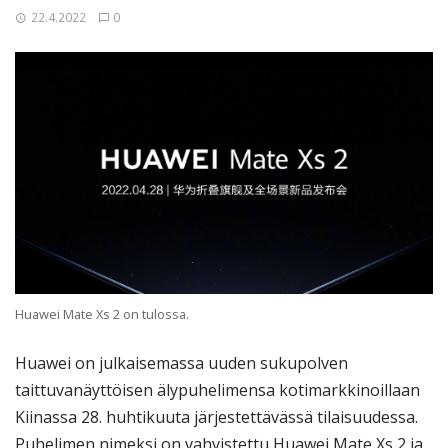
22.4.2022
0
Huawei Mate Xs 2 on tulossa.
Huawei on julkaisemassa uuden sukupolven
taittuvanäyttöisen älypuhelimensa kotimarkkinoillaan
Kiinassa 28. huhtikuuta järjestettävässä tilaisuudessa.
Puhelimen nimeksi on vahvistettu Huawei Mate Xs 2 ja