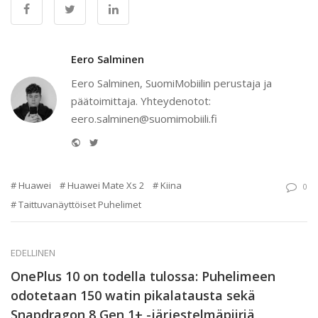
Eero Salminen
Eero Salminen, SuomiMobiilin perustaja ja
päätoimittaja. Yhteydenotot:
eero.salminen@suomimobiili.fi
Website
Twitter
Huawei
Huawei Mate Xs 2
Kiina
0
Taittuvanäyttöiset Puhelimet
EDELLINEN
OnePlus 10 on todella tulossa: Puhelimeen
odotetaan 150 watin pikalatausta sekä
Snapdragon 8 Gen 1+ -järjestelmäpiiriä