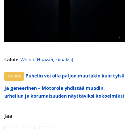
Lähde
:
Weibo (Huawei, kiinaksi)
Puhelin voi olla paljon muutakin kuin tylsä
MAINOS
ja geneerinen – Motorola yhdistää muodin,
urheilun ja korumaisuuden näyttäviksi kokoelmiksi
Jaa