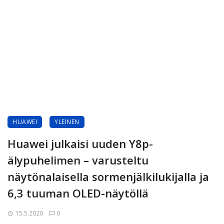
HUAWEI
YLEINEN
Huawei julkaisi uuden Y8p-
älypuhelimen – varusteltu
näytönalaisella sormenjälkilukijalla ja
6,3 tuuman OLED-näytöllä
15.5.2020
0