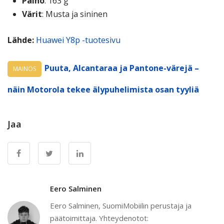
Paino
: 163 g
Värit
: Musta ja sininen
Lähde:
Huawei Y8p -tuotesivu
Puuta, Alcantaraa ja Pantone-värejä –
MAINOS
näin Motorola tekee älypuhelimista osan tyyliä
Jaa
Eero Salminen
Eero Salminen, SuomiMobiilin perustaja ja
päätoimittaja. Yhteydenotot: