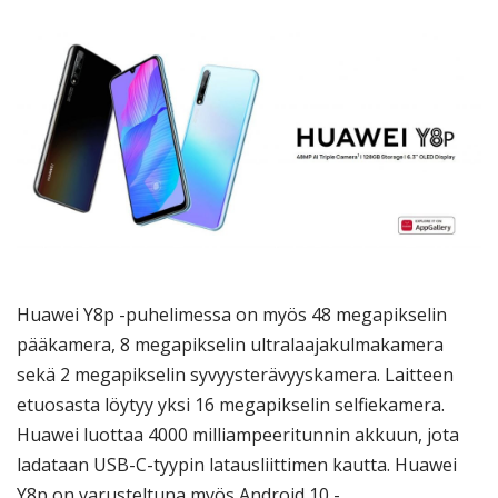
Huawei Y8p -puhelimessa on myös 48 megapikselin
pääkamera, 8 megapikselin ultralaajakulmakamera
sekä 2 megapikselin syvyysterävyyskamera. Laitteen
etuosasta löytyy yksi 16 megapikselin selfiekamera.
Huawei luottaa 4000 milliampeeritunnin akkuun, jota
ladataan USB-C-tyypin latausliittimen kautta. Huawei
Y8p on varusteltuna myös Android 10 -