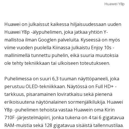
Huawei Y8p
Huawei on julkaissut kaikessa hiljaisuudessaan uuden
Huawei Y8p -älypuhelimen, joka jatkaa yhtiön Y-
mallistoa ilman Googlen palveluita. Kyseessä on myös
viime vuoden puolella Kiinassa julkaistu Enjoy 10s -
mallinimellä tunnettu puhelin, eikä suuria muutoksia
ole tehty tekniikkaan tai ulkoiseen toteutukseen.
Puhelimessa on suuri 6,3 tuuman näyttöpaneeli, joka
perustuu OLED-tekniikkaan. Näytössä on Full HD+ -
tarkkuus, pisaramainen loviratkaisu sekä pienenä
erikoisuutena näytönalainen sormenjälkilukija. Huawei
Y8p -puhelimen tehoista vastaa Huawein oma Kirin
710F -järjestelmäpiiri, jonka tukena on 4 tai 6 gigatavua
RAM-muistia sekä 128 gigatavua sisäistä tallennustilaa.