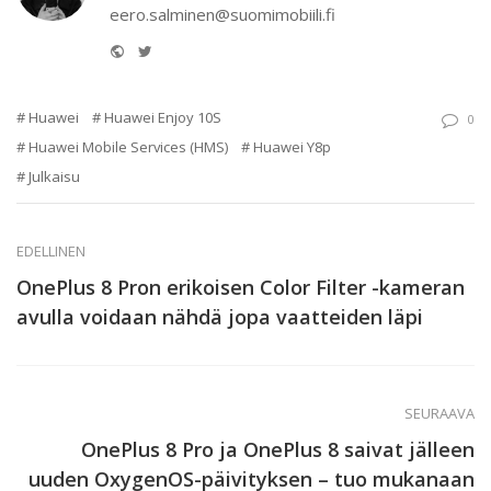
eero.salminen@suomimobiili.fi
Website
Twitter
Huawei
Huawei Enjoy 10S
0
Huawei Mobile Services (HMS)
Huawei Y8p
Julkaisu
EDELLINEN
OnePlus 8 Pron erikoisen Color Filter -kameran
avulla voidaan nähdä jopa vaatteiden läpi
SEURAAVA
OnePlus 8 Pro ja OnePlus 8 saivat jälleen
uuden OxygenOS-päivityksen – tuo mukanaan