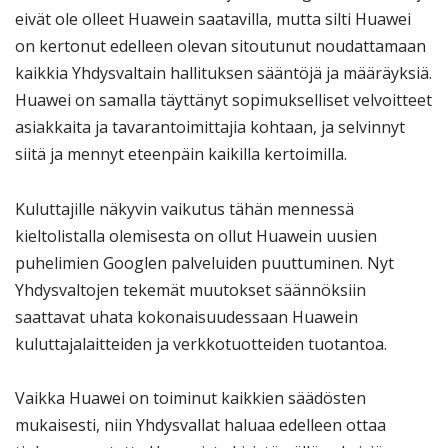
eivät ole olleet Huawein saatavilla, mutta silti Huawei
on kertonut edelleen olevan sitoutunut noudattamaan
kaikkia Yhdysvaltain hallituksen sääntöjä ja määräyksiä.
Huawei on samalla täyttänyt sopimukselliset velvoitteet
asiakkaita ja tavarantoimittajia kohtaan, ja selvinnyt
siitä ja mennyt eteenpäin kaikilla kertoimilla.
Kuluttajille näkyvin vaikutus tähän mennessä
kieltolistalla olemisesta on ollut Huawein uusien
puhelimien Googlen palveluiden puuttuminen. Nyt
Yhdysvaltojen tekemät muutokset säännöksiin
saattavat uhata kokonaisuudessaan Huawein
kuluttajalaitteiden ja verkkotuotteiden tuotantoa.
Vaikka Huawei on toiminut kaikkien säädösten
mukaisesti, niin Yhdysvallat haluaa edelleen ottaa