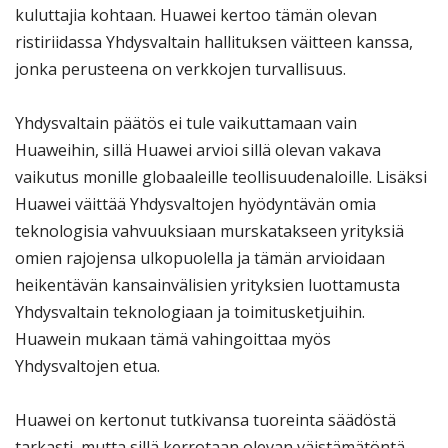
kuluttajia kohtaan. Huawei kertoo tämän olevan
ristiriidassa Yhdysvaltain hallituksen väitteen kanssa,
jonka perusteena on verkkojen turvallisuus.
Yhdysvaltain päätös ei tule vaikuttamaan vain
Huaweihin, sillä Huawei arvioi sillä olevan vakava
vaikutus monille globaaleille teollisuudenaloille. Lisäksi
Huawei väittää Yhdysvaltojen hyödyntävän omia
teknologisia vahvuuksiaan murskatakseen yrityksiä
omien rajojensa ulkopuolella ja tämän arvioidaan
heikentävän kansainvälisien yrityksien luottamusta
Yhdysvaltain teknologiaan ja toimitusketjuihin.
Huawein mukaan tämä vahingoittaa myös
Yhdysvaltojen etua.
Huawei on kertonut tutkivansa tuoreinta säädöstä
tarkasti, mutta sillä kerrotaan olevan väistämätöntä