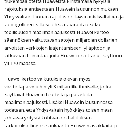
tiukempaa otetta Huaweista kiristämällä nykyisiä
rajoituksia entisestään. Huawein lausunnon mukaan
Yhdysvaltain tuorein rajoitus on täysin mielivaltainen ja
vahingollinen, sillä se uhkaa vaarantaa koko
teollisuuden maailmanlaajuisesti. Huawei kertoo
säännöksen vaikuttavan satojen miljardien dollarien
arvoisten verkkojen laajentamiseen, ylläpitoon ja
jatkuvaan toimintaa, joita Huawei on ottanut käyttöön
yli 170 maassa.
Huawei kertoo vaikutuksia olevan myös
viestintäpalveluihin yli 3 miljardille ihmiselle, jotka
käyttävät Huawein tuotteita ja palveluita
maailmanlaajuisesti. Lisäksi Huawein lausunnossa
todetaan, että Yhdysvaltain hyökkäys toisen maan
johtavaa yritystä kohtaan on hallituksen
tarkoituksellinen selänkääntö Huawein asiakkaita ja