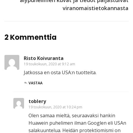
älypuhelimen kuvat ja tiedot paljastuivat
viranomaistietokannasta
2 Kommenttia
Risto Koivuranta
19 toukokuun, 2020 at 9:12 am
Jatkossa en osta USA:n tuotteita.
VASTAA
toblery
19 toukokuun, 2020 at 10:24 pm
Olen samaa mieltä, seuraavaksi hankin
Huawein puhelimen ilman Googlen eli USAn
salakuuntelua. Heidän protektiomismi on