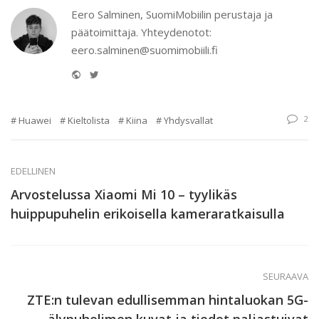
Eero Salminen, SuomiMobiilin perustaja ja
päätoimittaja. Yhteydenotot:
eero.salminen@suomimobiili.fi
Website
Twitter
2
Huawei
Kieltolista
Kiina
Yhdysvallat
EDELLINEN
Arvostelussa Xiaomi Mi 10 – tyylikäs
huippupuhelin erikoisella kameraratkaisulla
SEURAAVA
ZTE:n tulevan edullisemman hintaluokan 5G-