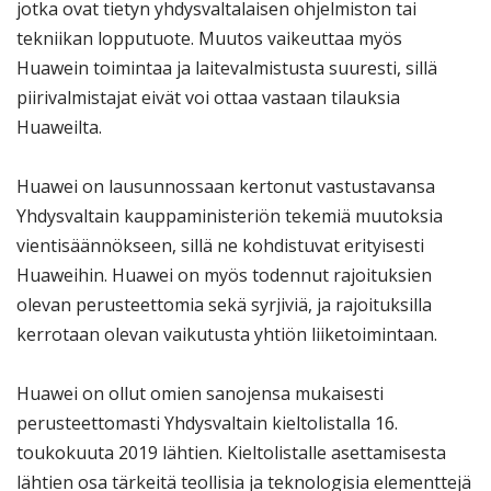
jotka ovat tietyn yhdysvaltalaisen ohjelmiston tai
tekniikan lopputuote. Muutos vaikeuttaa myös
Huawein toimintaa ja laitevalmistusta suuresti, sillä
piirivalmistajat eivät voi ottaa vastaan tilauksia
Huaweilta.
Huawei on lausunnossaan kertonut vastustavansa
Yhdysvaltain kauppaministeriön tekemiä muutoksia
vientisäännökseen, sillä ne kohdistuvat erityisesti
Huaweihin. Huawei on myös todennut rajoituksien
olevan perusteettomia sekä syrjiviä, ja rajoituksilla
kerrotaan olevan vaikutusta yhtiön liiketoimintaan.
Huawei on ollut omien sanojensa mukaisesti
perusteettomasti Yhdysvaltain kieltolistalla 16.
toukokuuta 2019 lähtien. Kieltolistalle asettamisesta
lähtien osa tärkeitä teollisia ja teknologisia elementtejä