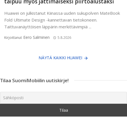
taipuu myös jättimäiseksi piirtoalustaksi
Huawei on julkistanut Kiinassa uuden sukupolven MateBook
Fold Ultimate Design -kannettavan tietokoneen.
Taittuvanäyttöisen läppärin merkittävimpiä ...
Eero Salminen
Kirjoittanut
5.8.2026
NÄYTÄ KAIKKI HUAWEI
Tilaa SuomiMobiilin uutiskirje!