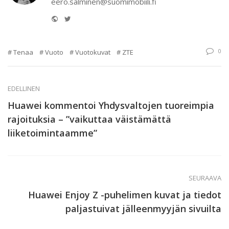
eero.salminen@suomimobiili.fi
Website
Twitter
0
Tenaa
Vuoto
Vuotokuvat
ZTE
EDELLINEN
Huawei kommentoi Yhdysvaltojen tuoreimpia
rajoituksia – ”vaikuttaa väistämättä
liiketoimintaamme”
SEURAAVA
Huawei Enjoy Z -puhelimen kuvat ja tiedot
paljastuivat jälleenmyyjän sivuilta