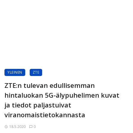
YLEINEN
ZTE
ZTE:n tulevan edullisemman
hintaluokan 5G-älypuhelimen kuvat
ja tiedot paljastuivat
viranomaistietokannasta
18.5.2020
0