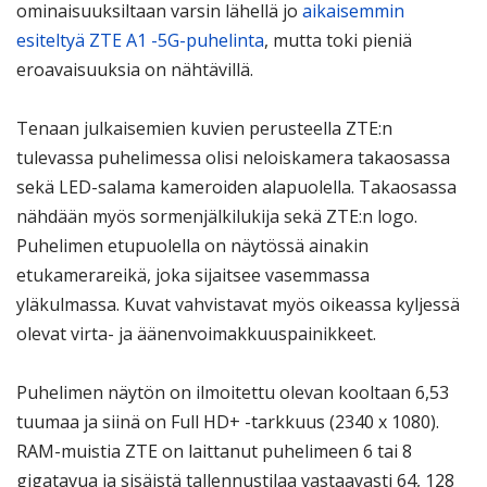
ominaisuuksiltaan varsin lähellä jo
aikaisemmin
esiteltyä ZTE A1 -5G-puhelinta
, mutta toki pieniä
eroavaisuuksia on nähtävillä.
Tenaan julkaisemien kuvien perusteella ZTE:n
tulevassa puhelimessa olisi neloiskamera takaosassa
sekä LED-salama kameroiden alapuolella. Takaosassa
nähdään myös sormenjälkilukija sekä ZTE:n logo.
Puhelimen etupuolella on näytössä ainakin
etukamerareikä, joka sijaitsee vasemmassa
yläkulmassa. Kuvat vahvistavat myös oikeassa kyljessä
olevat virta- ja äänenvoimakkuuspainikkeet.
Puhelimen näytön on ilmoitettu olevan kooltaan 6,53
tuumaa ja siinä on Full HD+ -tarkkuus (2340 x 1080).
RAM-muistia ZTE on laittanut puhelimeen 6 tai 8
gigatavua ja sisäistä tallennustilaa vastaavasti 64, 128