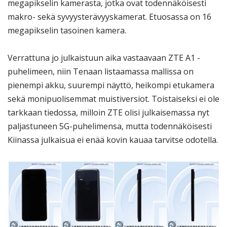
megapikselin kamerasta, jotka ovat todennäköisesti
makro- sekä syvyysterävyyskamerat. Etuosassa on 16
megapikselin tasoinen kamera.
Verrattuna jo julkaistuun aika vastaavaan ZTE A1 -
puhelimeen, niin Tenaan listaamassa mallissa on
pienempi akku, suurempi näyttö, heikompi etukamera
sekä monipuolisemmat muistiversiot. Toistaiseksi ei ole
tarkkaan tiedossa, milloin ZTE olisi julkaisemassa nyt
paljastuneen 5G-puhelimensa, mutta todennäköisesti
Kiinassa julkaisua ei enää kovin kauaa tarvitse odotella.