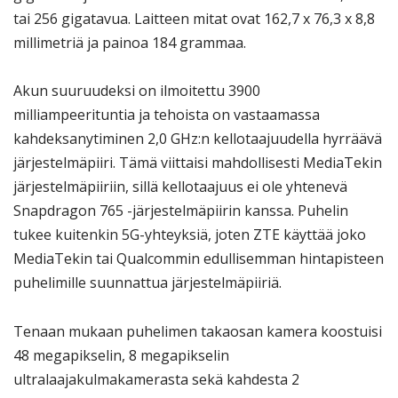
tai 256 gigatavua. Laitteen mitat ovat 162,7 x 76,3 x 8,8
millimetriä ja painoa 184 grammaa.
Akun suuruudeksi on ilmoitettu 3900
milliampeerituntia ja tehoista on vastaamassa
kahdeksanytiminen 2,0 GHz:n kellotaajuudella hyrräävä
järjestelmäpiiri. Tämä viittaisi mahdollisesti MediaTekin
järjestelmäpiiriin, sillä kellotaajuus ei ole yhtenevä
Snapdragon 765 -järjestelmäpiirin kanssa. Puhelin
tukee kuitenkin 5G-yhteyksiä, joten ZTE käyttää joko
MediaTekin tai Qualcommin edullisemman hintapisteen
puhelimille suunnattua järjestelmäpiiriä.
Tenaan mukaan puhelimen takaosan kamera koostuisi
48 megapikselin, 8 megapikselin
ultralaajakulmakamerasta sekä kahdesta 2