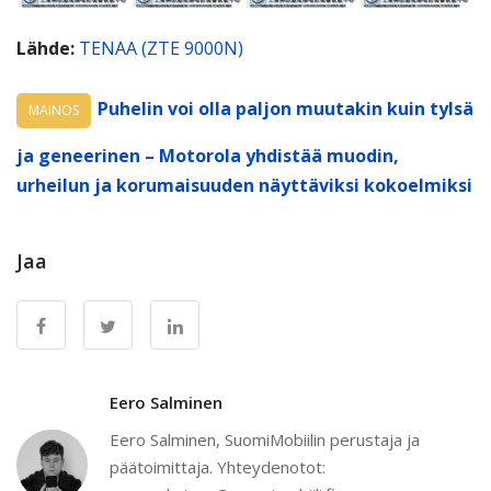
Lähde:
TENAA (ZTE 9000N)
Puhelin voi olla paljon muutakin kuin tylsä
MAINOS
ja geneerinen – Motorola yhdistää muodin,
urheilun ja korumaisuuden näyttäviksi kokoelmiksi
Jaa
Eero Salminen
Eero Salminen, SuomiMobiilin perustaja ja
päätoimittaja. Yhteydenotot: