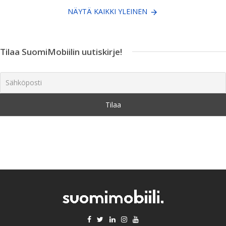
NÄYTÄ KAIKKI YLEINEN
Tilaa SuomiMobiilin uutiskirje!