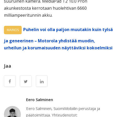
suuruinen kamera. MediaPad T2 10.0 Pron
akunkestosta kerrotaan huolehtivan 6660
milliampeeritunnin akku.
Puhelin voi olla paljon muutakin kuin tylsä
MAINOS
ja geneerinen – Motorola yhdistää muodin,
urheilun ja korumaisuuden näyttäviksi kokoelmiksi
Jaa
Eero Salminen
Eero Salminen, SuomiMobiilin perustaja ja
päätoimittaja. Yhteydenotot: