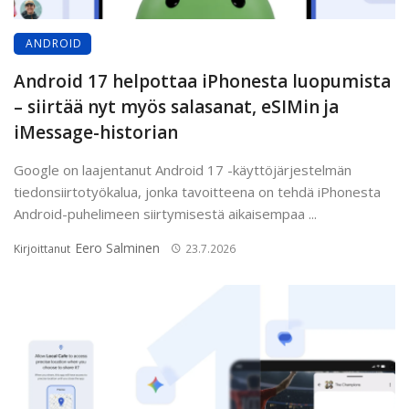
ANDROID
Android 17 helpottaa iPhonesta luopumista
– siirtää nyt myös salasanat, eSIMin ja
iMessage-historian
Google on laajentanut Android 17 -käyttöjärjestelmän
tiedonsiirtotyökalua, jonka tavoitteena on tehdä iPhonesta
Android-puhelimeen siirtymisestä aikaisempaa ...
Eero Salminen
Kirjoittanut
23.7.2026