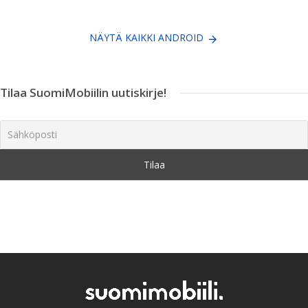
NÄYTÄ KAIKKI ANDROID
Tilaa SuomiMobiilin uutiskirje!