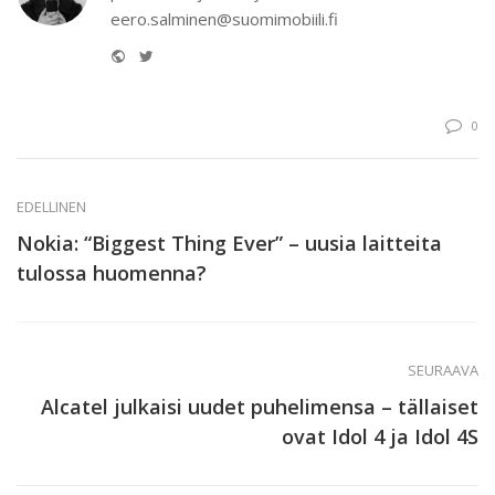
eero.salminen@suomimobiili.fi
Website
Twitter
0
EDELLINEN
Nokia: “Biggest Thing Ever” – uusia laitteita
tulossa huomenna?
SEURAAVA
Alcatel julkaisi uudet puhelimensa – tällaiset
ovat Idol 4 ja Idol 4S