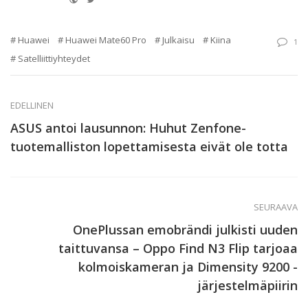
Huawei
Huawei Mate60 Pro
Julkaisu
Kiina
1
Satelliittiyhteydet
EDELLINEN
ASUS antoi lausunnon: Huhut Zenfone-
tuotemalliston lopettamisesta eivät ole totta
SEURAAVA
OnePlussan emobrändi julkisti uuden
taittuvansa – Oppo Find N3 Flip tarjoaa
kolmoiskameran ja Dimensity 9200 -
järjestelmäpiirin