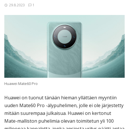
29.8.2023
1
Huawei Mate60 Pro
Huawei on tuonut tänään hieman yllättäen myyntiin
uuden Mate60 Pro -älypuhelimen, jolle ei ole järjestetty
mitään suurempaa julkaisua. Huawei on kertonut
Mate-malliston puhelimia olevan toimitetun yli 100
miljoonaa kappaletta, jonka ansiosta yritys päätti antaa