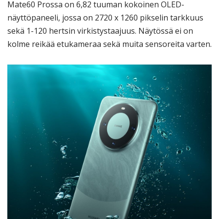
Mate60 Prossa on 6,82 tuuman kokoinen OLED-
näyttöpaneeli, jossa on 2720 x 1260 pikselin tarkkuus
sekä 1-120 hertsin virkistystaajuus. Näytössä ei on
kolme reikää etukameraa sekä muita sensoreita varten.