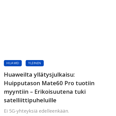
HUAWEI
YLEINEN
Huaweilta yllätysjulkaisu:
Huipputason Mate60 Pro tuotiin
myyntiin – Erikoisuutena tuki
satelliittipuheluille
Ei 5G-yhteyksiä edelleenkään.