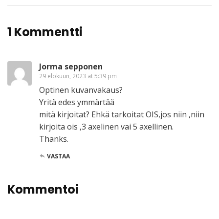
1 Kommentti
Jorma sepponen
29 elokuun, 2023 at 5:39 pm
Optinen kuvanvakaus?
Yritä edes ymmärtää
mitä kirjoitat? Ehkä tarkoitat OIS,jos niin ,niin
kirjoita ois ,3 axelinen vai 5 axellinen.
Thanks.
VASTAA
Kommentoi