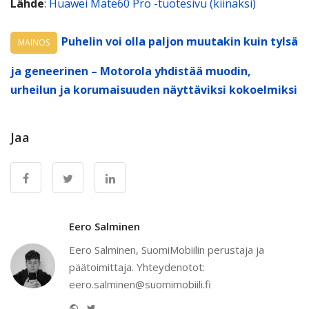
Lähde
:
Huawei Mate60 Pro -tuotesivu (kiinaksi)
Puhelin voi olla paljon muutakin kuin tylsä
MAINOS
ja geneerinen – Motorola yhdistää muodin,
urheilun ja korumaisuuden näyttäviksi kokoelmiksi
Jaa
Eero Salminen
Eero Salminen, SuomiMobiilin perustaja ja
päätoimittaja. Yhteydenotot:
eero.salminen@suomimobiili.fi
Website
Twitter