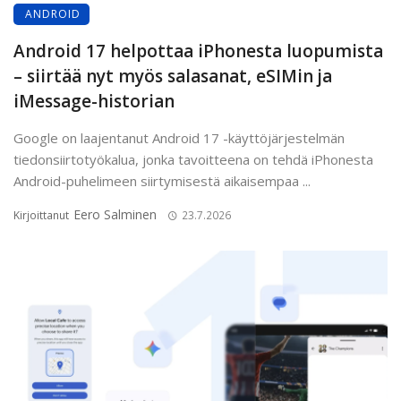
ANDROID
Android 17 helpottaa iPhonesta luopumista
– siirtää nyt myös salasanat, eSIMin ja
iMessage-historian
Google on laajentanut Android 17 -käyttöjärjestelmän
tiedonsiirtotyökalua, jonka tavoitteena on tehdä iPhonesta
Android-puhelimeen siirtymisestä aikaisempaa ...
Eero Salminen
Kirjoittanut
23.7.2026