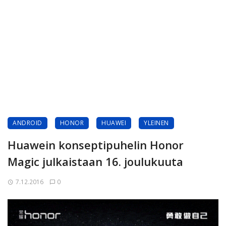
ANDROID
HONOR
HUAWEI
YLEINEN
Huawein konseptipuhelin Honor
Magic julkaistaan 16. joulukuuta
7.12.2016
0