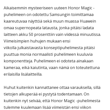
Aikaisemmin mysteeriseen uuteen Honor Magic -
puhelimeen on odotettu Samsungin toimittamaa
kaareutuvaa näyttöä sekä muun muassa Huawein
omaa supernopeata latausta, jonka pitäisi ladata
laitteen akku 50 prosenttiin vain viidessä minuutissa.
Viimeisimpien huhujen mukaan ensi
viikolla julkaistavasta konseptipuhelimesta pitäisi
puuttua monia normaalisti puhelimeen kuuluvia
komponentteja. Puhelimeen ei odoteta ainakaan
kameraa, eikä kaiutinta, vaan nämä on toteutettuna
erilaisilla lisälaitteilla.
Huhut kuitenkin kannattanee ottaa varauksella, sillä
tietojen alkuperää ei pystytä todentamaan. On
kuitenkin nyt selvää, että Honor Magic -puhelimesta
tulemme kuulemaan lisää viimeistän ensi viikon