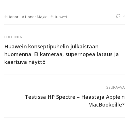
0
Honor
Honor Magic
Huawei
EDELLINEN
Huawein konseptipuhelin julkaistaan
huomenna: Ei kameraa, supernopea lataus ja
kaartuva näyttö
SEURAAVA
Testissä HP Spectre – Haastaja Apple:n
MacBookeille?