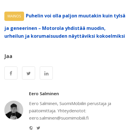
Puhelin voi olla paljon muutakin kuin tylsä
MAINOS
ja geneerinen – Motorola yhdistää muodin,
urheilun ja korumaisuuden näyttäviksi kokoelmiksi
Jaa
Eero Salminen
Eero Salminen, SuomiMobiilin perustaja ja
päätoimittaja. Yhteydenotot:
eero.salminen@suomimobiili.fi
Website
Twitter