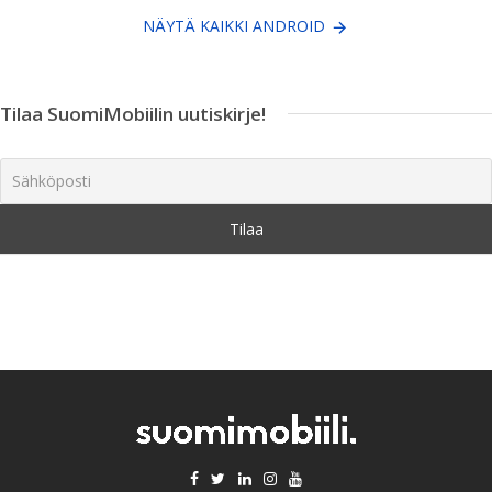
NÄYTÄ KAIKKI ANDROID
Tilaa SuomiMobiilin uutiskirje!