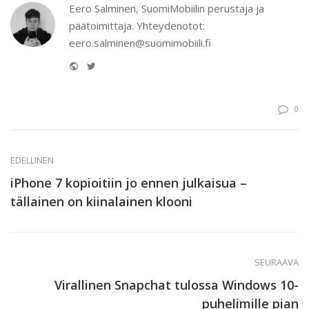
Eero Salminen, SuomiMobiilin perustaja ja
päätoimittaja. Yhteydenotot:
eero.salminen@suomimobiili.fi
Website
Twitter
0
EDELLINEN
iPhone 7 kopioitiin jo ennen julkaisua –
tällainen on kiinalainen klooni
SEURAAVA
Virallinen Snapchat tulossa Windows 10-
puhelimille pian