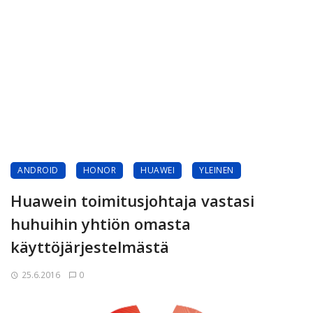
ANDROID
HONOR
HUAWEI
YLEINEN
Huawein toimitusjohtaja vastasi
huhuihin yhtiön omasta
käyttöjärjestelmästä
25.6.2016
0