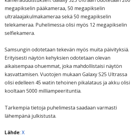
kamerauudistuksen. Galaxy S25 Ultraan odotetaan 200
megapikselin pääkameraa, 50 megapikselin
ultralaajakulmakameraa sekä 50 megapikselin
telekameraa. Puhelimessa olisi myös 12 megapikselin
selfiekamera.
Samsungin odotetaan tekevän myös muita päivityksiä.
Erityisesti näytön kehyksien odotetaan olevan
aikaisempaa ohuemmat, joka mahdollistaisi näytön
kasvattamisen. Vuotojen mukaan Galaxy S25 Ultrassa
olisi edelleen 45 watin tehoinen pikalataus ja akku olisi
kooltaan 5000 milliampeerituntia.
Tarkempia tietoja puhelimesta saadaan varmasti
lähempänä julkistusta.
Lähde
:
X