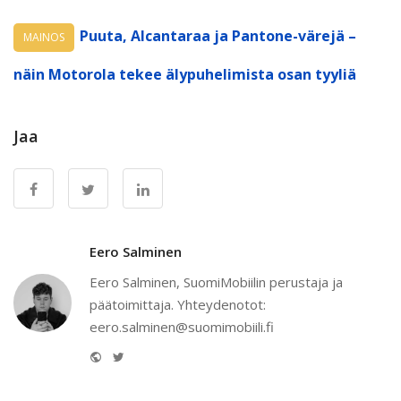
Puuta, Alcantaraa ja Pantone-värejä –
MAINOS
näin Motorola tekee älypuhelimista osan tyyliä
Jaa
Eero Salminen
Eero Salminen, SuomiMobiilin perustaja ja
päätoimittaja. Yhteydenotot:
eero.salminen@suomimobiili.fi
Website
Twitter