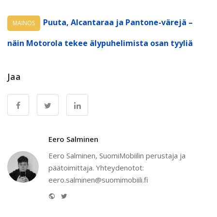
Puuta, Alcantaraa ja Pantone-värejä –
MAINOS
näin Motorola tekee älypuhelimista osan tyyliä
Jaa
Eero Salminen
Eero Salminen, SuomiMobiilin perustaja ja
päätoimittaja. Yhteydenotot:
eero.salminen@suomimobiili.fi
Website
Twitter