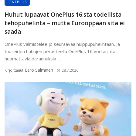
ONEPLUS
Huhut lupaavat OnePlus 16:sta todellista
tehopuhelinta – mutta Eurooppaan sitä ei
saada
OnePlus valmistelee jo seuraavaa huippupuhelintaan, ja
tuoreiden huhujen perusteella OnePlus 16 voi tarjota
huomattavia parannuksia ...
Eero Salminen
Kirjoittanut
28.7.2026