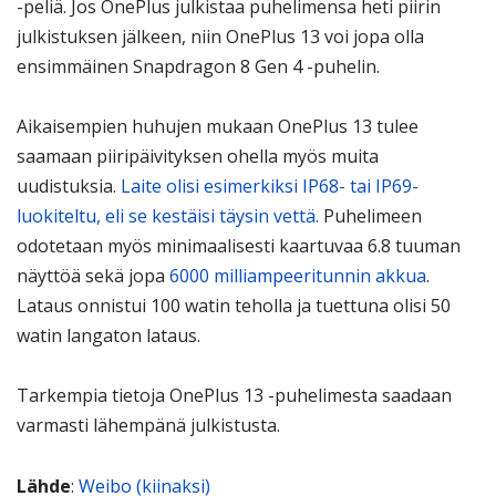
-peliä. Jos OnePlus julkistaa puhelimensa heti piirin
julkistuksen jälkeen, niin OnePlus 13 voi jopa olla
ensimmäinen Snapdragon 8 Gen 4 -puhelin.
Aikaisempien huhujen mukaan OnePlus 13 tulee
saamaan piiripäivityksen ohella myös muita
uudistuksia.
Laite olisi esimerkiksi IP68- tai IP69-
luokiteltu, eli se kestäisi täysin vettä.
Puhelimeen
odotetaan myös minimaalisesti kaartuvaa 6.8 tuuman
näyttöä sekä jopa
6000 milliampeeritunnin akkua
.
Lataus onnistui 100 watin teholla ja tuettuna olisi 50
watin langaton lataus.
Tarkempia tietoja OnePlus 13 -puhelimesta saadaan
varmasti lähempänä julkistusta.
Lähde
:
Weibo (kiinaksi)