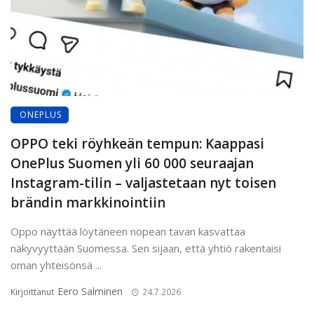
ONEPLUS
OPPO teki röyhkeän tempun: Kaappasi
OnePlus Suomen yli 60 000 seuraajan
Instagram-tilin – valjastetaan nyt toisen
brändin markkinointiin
Oppo näyttää löytäneen nopean tavan kasvattaa
näkyvyyttään Suomessa. Sen sijaan, että yhtiö rakentaisi
oman yhteisönsä ...
Eero Salminen
Kirjoittanut
24.7.2026