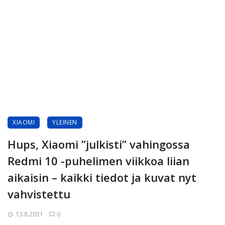
XIAOMI
YLEINEN
Hups, Xiaomi ”julkisti” vahingossa
Redmi 10 -puhelimen viikkoa liian
aikaisin – kaikki tiedot ja kuvat nyt
vahvistettu
13.8.2021
0