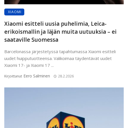
XIAOMI
Xiaomi esitteli uusia puhelimia, Leica-
erikoismallin ja läjän muita uutuuksia – ei
saataville Suomessa
Barcelonassa järjestetyssä tapahtumassa Xiaomi esitteli
uudet huipputuotteensa. Valikoimaa täydentävät uudet
Xiaomi 17- ja Xiaomi 17 ...
Eero Salminen
Kirjoittanut
28.2.2026