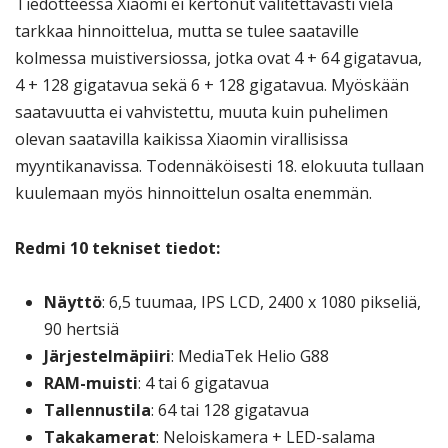
Tiedotteessa Xiaomi ei kertonut valitettavasti vielä
tarkkaa hinnoittelua, mutta se tulee saataville
kolmessa muistiversiossa, jotka ovat 4 + 64 gigatavua,
4 + 128 gigatavua sekä 6 + 128 gigatavua. Myöskään
saatavuutta ei vahvistettu, muuta kuin puhelimen
olevan saatavilla kaikissa Xiaomin virallisissa
myyntikanavissa. Todennäköisesti 18. elokuuta tullaan
kuulemaan myös hinnoittelun osalta enemmän.
Redmi 10 tekniset tiedot:
Näyttö
: 6,5 tuumaa, IPS LCD, 2400 x 1080 pikseliä,
90 hertsiä
Järjestelmäpiiri
: MediaTek Helio G88
RAM-muisti
: 4 tai 6 gigatavua
Tallennustila
: 64 tai 128 gigatavua
Takakamerat
: Neloiskamera + LED-salama