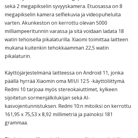
sekä 2 megapikselin syvyyskamera. Etuosassa on 8
megapikselin kamera selfiekuvia ja videopuheluita
varten. Akunkeston on kerrottu olevan 5000
milliampeeritunnin varassa ja sitä voidaan ladata 18
watin tehoisella pikalaturilla. Xiaomi toimittaa laitteen
mukana kuitenkin tehokkaamman 22,5 watin
pikalaturin.
Käyttöjärjestelmänä laitteessa on Android 11, jonka
päällä hyrrää Xiaomin oma MIUI 12.5 -käyttöliittymä.
Redmi 10 tarjoaa myös stereokaiuttimet, kylkeen
sijoitetun sormenjälkilukijan sekä AI-
kasvojentunnistuksen. Redmi 10:n mitoiksi on kerrottu
161,95 x 75,53 x 8,92 millimetriä ja painoksi 181
grammaa.