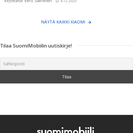
Eero Salminen
Kirjoittanut
4.12.2025
NÄYTÄ KAIKKI XIAOMI
Tilaa SuomiMobiilin uutiskirje!