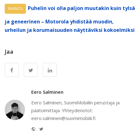
Puhelin voi olla paljon muutakin kuin tylsä
MAINOS
ja geneerinen – Motorola yhdistää muodin,
urheilun ja korumaisuuden näyttäviksi kokoelmiksi
Jaa
Eero Salminen
Eero Salminen, SuomiMobiilin perustaja ja
päätoimittaja. Yhteydenotot:
eero.salminen@suomimobiili.fi
Website
Twitter