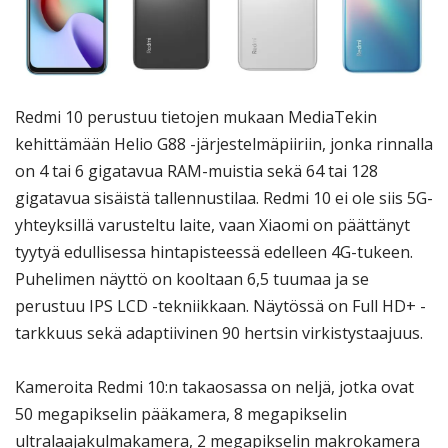
Redmi 10 perustuu tietojen mukaan MediaTekin
kehittämään Helio G88 -järjestelmäpiiriin, jonka rinnalla
on 4 tai 6 gigatavua RAM-muistia sekä 64 tai 128
gigatavua sisäistä tallennustilaa. Redmi 10 ei ole siis 5G-
yhteyksillä varusteltu laite, vaan Xiaomi on päättänyt
tyytyä edullisessa hintapisteessä edelleen 4G-tukeen.
Puhelimen näyttö on kooltaan 6,5 tuumaa ja se
perustuu IPS LCD -tekniikkaan. Näytössä on Full HD+ -
tarkkuus sekä adaptiivinen 90 hertsin virkistystaajuus.
Kameroita Redmi 10:n takaosassa on neljä, jotka ovat
50 megapikselin pääkamera, 8 megapikselin
ultralaajakulmakamera, 2 megapikselin makrokamera