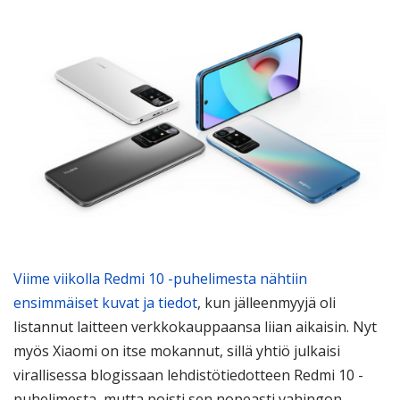
Viime viikolla Redmi 10 -puhelimesta nähtiin
ensimmäiset kuvat ja tiedot
, kun jälleenmyyjä oli
listannut laitteen verkkokauppaansa liian aikaisin. Nyt
myös Xiaomi on itse mokannut, sillä yhtiö julkaisi
virallisessa blogissaan lehdistötiedotteen Redmi 10 -
puhelimesta, mutta poisti sen nopeasti vahingon