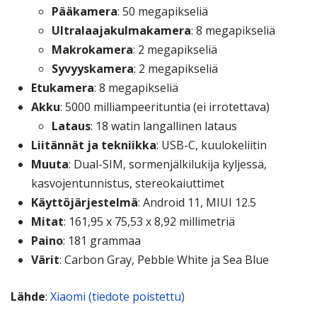
Pääkamera
: 50 megapikseliä
Ultralaajakulmakamera
: 8 megapikseliä
Makrokamera
: 2 megapikseliä
Syvyyskamera
: 2 megapikseliä
Etukamera
: 8 megapikseliä
Akku
: 5000 milliampeerituntia (ei irrotettava)
Lataus
: 18 watin langallinen lataus
Liitännät ja tekniikka
: USB-C, kuulokeliitin
Muuta
: Dual-SIM, sormenjälkilukija kyljessä,
kasvojentunnistus, stereokaiuttimet
Käyttöjärjestelmä
: Android 11, MIUI 12.5
Mitat
: 161,95 x 75,53 x 8,92 millimetriä
Paino
: 181 grammaa
Värit
: Carbon Gray, Pebble White ja Sea Blue
Lähde
:
Xiaomi (tiedote poistettu)