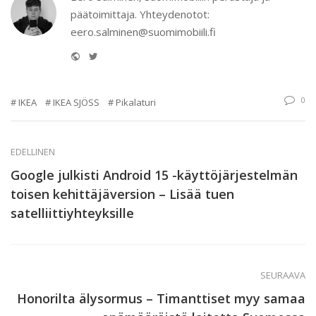
päätoimittaja. Yhteydenotot:
eero.salminen@suomimobiili.fi
Website
Twitter
0
IKEA
IKEA SJÖSS
Pikalaturi
EDELLINEN
Google julkisti Android 15 -käyttöjärjestelmän
toisen kehittäjäversion – Lisää tuen
satelliittiyhteyksille
SEURAAVA
Honorilta älysormus – Timanttiset myy samaa