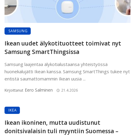
SAMSUNG
Ikean uudet älykotituotteet toimivat nyt
Samsung SmartThingsissa
Samsung laajentaa älykotialustaansa yhteistyössä
huonekalujätti Ikean kanssa. Samsung SmartThings tukee nyt
entistä saumattomammin Ikean uusia ...
Eero Salminen
Kirjoittanut
21.4.2026
IKEA
Ikean ikoninen, mutta uudistunut
donitsivalaisin tuli myyntiin Suomessa –