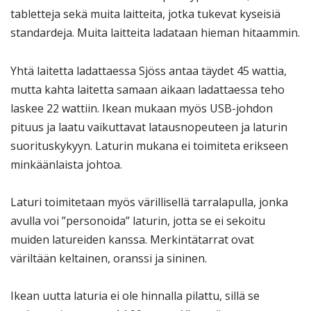
tabletteja sekä muita laitteita, jotka tukevat kyseisiä
standardeja. Muita laitteita ladataan hieman hitaammin.
Yhtä laitetta ladattaessa Sjöss antaa täydet 45 wattia,
mutta kahta laitetta samaan aikaan ladattaessa teho
laskee 22 wattiin. Ikean mukaan myös USB-johdon
pituus ja laatu vaikuttavat latausnopeuteen ja laturin
suorituskykyyn. Laturin mukana ei toimiteta erikseen
minkäänlaista johtoa.
Laturi toimitetaan myös värillisellä tarralapulla, jonka
avulla voi ”personoida” laturin, jotta se ei sekoitu
muiden latureiden kanssa. Merkintätarrat ovat
väriltään keltainen, oranssi ja sininen.
Ikean uutta laturia ei ole hinnalla pilattu, sillä se