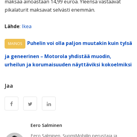
maksaa ainoastaan 14,99 euroa. Yleensä vastaavat
pikalaturit maksavat selvästi enemmän.
Lähde
:
Ikea
Puhelin voi olla paljon muutakin kuin tylsä
MAINOS
ja geneerinen – Motorola yhdistää muodin,
urheilun ja korumaisuuden näyttäviksi kokoelmiksi
Jaa
Eero Salminen
Eero Salminen, SuomiMobiilin perustaja ja