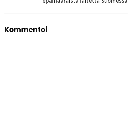
epämääräistä laitetta Suomessa
Kommentoi