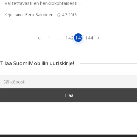
Valitettavasti en henkilökohtaisesti ...
Eero Salminen
Kirjoittanut
4.7.2015
Artikkeleiden
1
...
142
143
144
navigointi
Tilaa SuomiMobiilin uutiskirje!