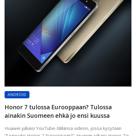
ANDROID
Honor 7 tulossa Eurooppaan? Tulossa
ainakin Suomeen ehkä jo ensi kuussa
Huawei julkaisi YouTube-tilillänsä videon, jossa kysytään
”Saapuuko Honor 7 Eurooppaan?”. Huawei julkaisi Honor 7:n