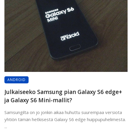
ANDROID
Julkaiseeko Samsung pian Galaxy S6 edge+
ja Galaxy S6 Mini-mallit?
Samsungilta on jo jonkin aikaa huhuttu suurempaa versiota
yhtiön tämän hetkisestä Galaxy S6 edge huippupuhelimesta.
...