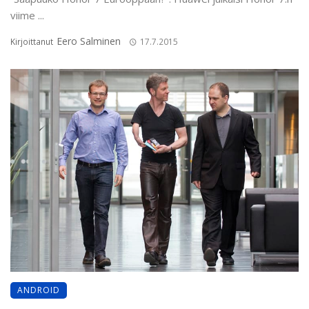
viime ...
Eero Salminen
Kirjoittanut
17.7.2015
ANDROID