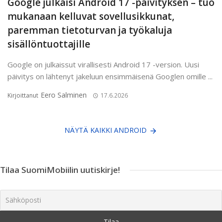
Google julkaisi Android 17 -päivityksen – tuo
mukanaan kelluvat sovellusikkunat,
paremman tietoturvan ja työkaluja
sisällöntuottajille
Google on julkaissut virallisesti Android 17 -version. Uusi
päivitys on lähtenyt jakeluun ensimmäisenä Googlen omille ...
Eero Salminen
Kirjoittanut
17.6.2026
NÄYTÄ KAIKKI ANDROID
Tilaa SuomiMobiilin uutiskirje!