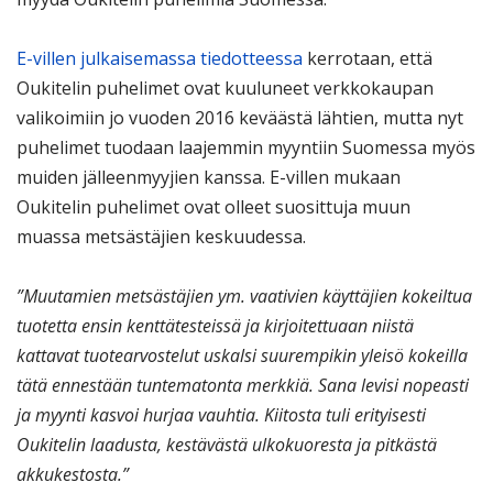
E-villen julkaisemassa tiedotteessa
kerrotaan, että
Oukitelin puhelimet ovat kuuluneet verkkokaupan
valikoimiin jo vuoden 2016 keväästä lähtien, mutta nyt
puhelimet tuodaan laajemmin myyntiin Suomessa myös
muiden jälleenmyyjien kanssa. E-villen mukaan
Oukitelin puhelimet ovat olleet suosittuja muun
muassa metsästäjien keskuudessa.
”Muutamien metsästäjien ym. vaativien käyttäjien kokeiltua
tuotetta ensin kenttätesteissä ja kirjoitettuaan niistä
kattavat tuotearvostelut uskalsi suurempikin yleisö kokeilla
tätä ennestään tuntematonta merkkiä. Sana levisi nopeasti
ja myynti kasvoi hurjaa vauhtia. Kiitosta tuli erityisesti
Oukitelin laadusta, kestävästä ulkokuoresta ja pitkästä
akkukestosta.”