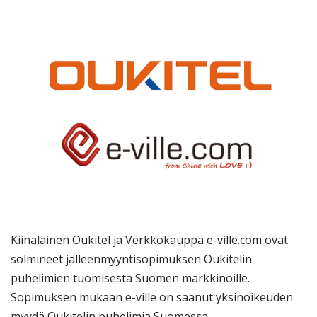
Kiinalainen Oukitel ja Verkkokauppa e-ville.com ovat
solmineet jälleenmyyntisopimuksen Oukitelin
puhelimien tuomisesta Suomen markkinoille.
Sopimuksen mukaan e-ville on saanut yksinoikeuden
myydä Oukitelin puhelimia Suomessa.