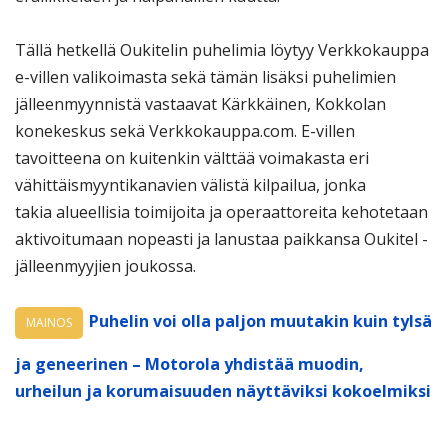
Tällä hetkellä Oukitelin puhelimia löytyy Verkkokauppa
e-villen valikoimasta sekä tämän lisäksi puhelimien
jälleenmyynnistä vastaavat Kärkkäinen, Kokkolan
konekeskus sekä Verkkokauppa.com. E-villen
tavoitteena on kuitenkin välttää voimakasta eri
vähittäismyyntikanavien välistä kilpailua, jonka
takia alueellisia toimijoita ja operaattoreita kehotetaan
aktivoitumaan nopeasti ja lanustaa paikkansa Oukitel -
jälleenmyyjien joukossa.
Puhelin voi olla paljon muutakin kuin tylsä
MAINOS
ja geneerinen – Motorola yhdistää muodin,
urheilun ja korumaisuuden näyttäviksi kokoelmiksi