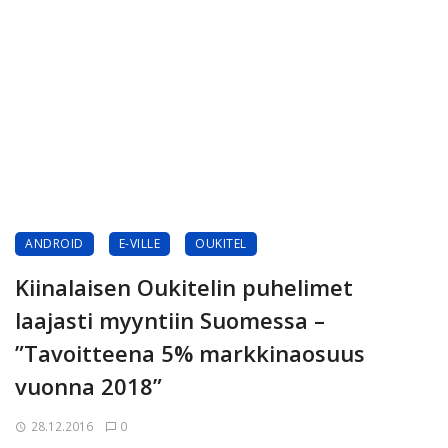
ANDROID
E-VILLE
OUKITEL
Kiinalaisen Oukitelin puhelimet
laajasti myyntiin Suomessa –
”Tavoitteena 5% markkinaosuus
vuonna 2018”
28.12.2016
0