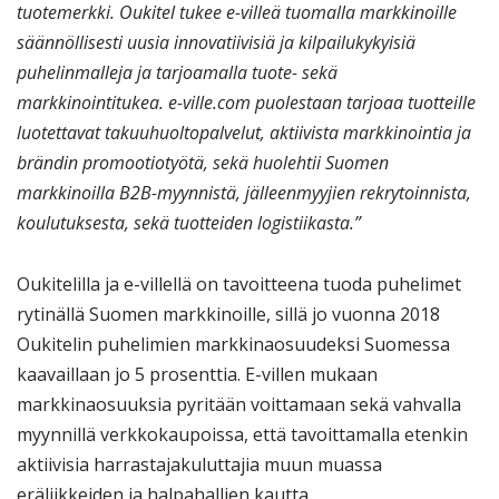
tuotemerkki. Oukitel tukee e-villeä tuomalla markkinoille
säännöllisesti uusia innovatiivisiä ja kilpailukykyisiä
puhelinmalleja ja tarjoamalla tuote- sekä
markkinointitukea. e-ville.com puolestaan tarjoaa tuotteille
luotettavat takuuhuoltopalvelut, aktiivista markkinointia ja
brändin promootiotyötä, sekä huolehtii Suomen
markkinoilla B2B-myynnistä, jälleenmyyjien rekrytoinnista,
koulutuksesta, sekä tuotteiden logistiikasta.”
Oukitelilla ja e-villellä on tavoitteena tuoda puhelimet
rytinällä Suomen markkinoille, sillä jo vuonna 2018
Oukitelin puhelimien markkinaosuudeksi Suomessa
kaavaillaan jo 5 prosenttia. E-villen mukaan
markkinaosuuksia pyritään voittamaan sekä vahvalla
myynnillä verkkokaupoissa, että tavoittamalla etenkin
aktiivisia harrastajakuluttajia muun muassa
eräliikkeiden ja halpahallien kautta.