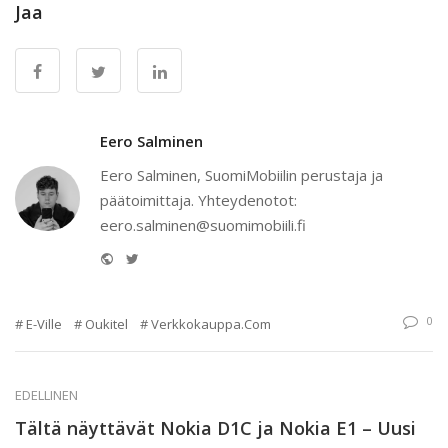
Jaa
Eero Salminen
Eero Salminen, SuomiMobiilin perustaja ja
päätoimittaja. Yhteydenotot:
eero.salminen@suomimobiili.fi
Website
Twitter
0
E-Ville
Oukitel
Verkkokauppa.com
EDELLINEN
Tältä näyttävät Nokia D1C ja Nokia E1 – Uusi