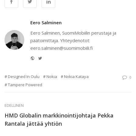
Eero Salminen
Eero Salminen, SuomiMobiilin perustaja ja
päätoimittaja. Yhteydenotot:
eero.salminen@suomimobiili.fi
Website
Twitter
Designed In Oulu
Nokia
Nokia Kataya
0
Tampere Powered
EDELLINEN
HMD Globalin markkinointijohtaja Pekka
Rantala jättää yhtiön