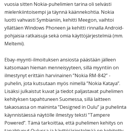
vuosia sitten Nokia-puhelimien tarina oli selvästi
mielenkiintoisempi ja täynnä käännekohtia. Nokia
luotti vahvasti Symbianiin, kehitti Meegon, vaihtoi
yllättäen Windows Phoneen ja kehitti rinnalla Android-
pohjaisia ratkaisuja sekä omia käyttöjärjestelmiä (mm.
Meltemi).
Ebay-myynti-ilmoituksen ansiosta päästään jälleen
katsomaan hieman menneisyyteen, sillä myyntiin on
ilmestynyt erittäin harvinainen ”Nokia RM-842” -
puhelin, jota kutsutaan myös nimellä ”Nokia Kataya”.
Lisäksi julkaistut kuvat ja tiedot paljastavat puhelimen
kehityksen tapahtuneen Suomessa, sillä laitteen
takaosassa on maininta ”Designed in Oulu” ja puhelinta
käynnistäessä näytölle ilmestyy teksti ”Tampere
Powered”. Tämä tarkoittaa, että puhelimen kehitys on
tapahtunut Oulussa ja käyttöjärjestelmää on kehitetty