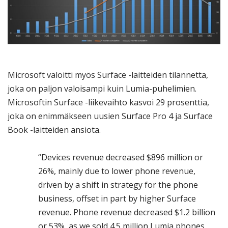
Microsoft valoitti myös Surface -laitteiden tilannetta,
joka on paljon valoisampi kuin Lumia-puhelimien.
Microsoftin Surface -liikevaihto kasvoi 29 prosenttia,
joka on enimmäkseen uusien Surface Pro 4 ja Surface
Book -laitteiden ansiota.
“Devices revenue decreased $896 million or
26%, mainly due to lower phone revenue,
driven by a shift in strategy for the phone
business, offset in part by higher Surface
revenue. Phone revenue decreased $1.2 billion
or 53%, as we sold 4.5 million Lumia phones