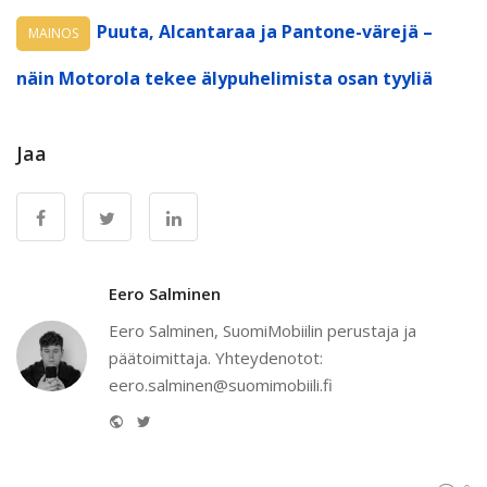
Puuta, Alcantaraa ja Pantone-värejä –
MAINOS
näin Motorola tekee älypuhelimista osan tyyliä
Jaa
Eero Salminen
Eero Salminen, SuomiMobiilin perustaja ja
päätoimittaja. Yhteydenotot:
eero.salminen@suomimobiili.fi
Website
Twitter