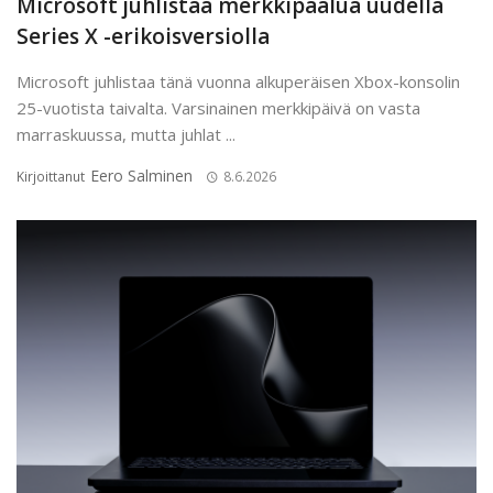
Microsoft juhlistaa merkkipaalua uudella
Series X -erikoisversiolla
Microsoft juhlistaa tänä vuonna alkuperäisen Xbox-konsolin
25-vuotista taivalta. Varsinainen merkkipäivä on vasta
marraskuussa, mutta juhlat ...
Eero Salminen
Kirjoittanut
8.6.2026