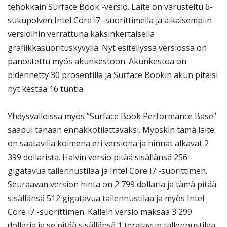
tehokkain Surface Book -versio. Laite on varusteltu 6-
sukupolven Intel Core i7 -suorittimella ja aikaisempiin
versioihin verrattuna kaksinkertaisella
grafiikkasuorituskyvyllä. Nyt esitellyssä versiossa on
panostettu myös akunkestoon. Akunkestoa on
pidennetty 30 prosentilla ja Surface Bookin akun pitäisi
nyt kestää 16 tuntia.
Yhdysvalloissa myös ”Surface Book Performance Base”
saapui tänään ennakkotilattavaksi. Myöskin tämä laite
on saatavilla kolmena eri versiona ja hinnat alkavat 2
399 dollarista. Halvin versio pitää sisällänsä 256
gigatavua tallennustilaa ja Intel Core i7 -suorittimen.
Seuraavan version hinta on 2 799 dollaria ja tämä pitää
sisällänsä 512 gigatavua tallennustilaa ja myös Intel
Core i7 -suorittimen. Kallein versio maksaa 3 299
dollaria ja se pitää sisällänsä 1 teratavun tallennustilaa