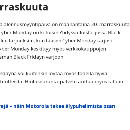
rraskuuta
tävä alennusmyyntipäivä on maanantaina 30. marraskuuta
yber Monday on kotoisin Yhdysvalloista, jossa Black
iden tarjouksiin, kun taasen Cyber Monday tarjosi
Cyber Monday keskittyy myös verkkokauppojen
ieman Black Fridayn varjoon.
dayna voi kuitenkin löytää myös todella hyviä
 tuotteista. Hintaseuranta-palvelu auttaa myös tällöin
ejä – näin Motorola tekee älypuhelimista osan