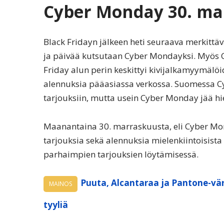
Cyber Monday 30. ma
Black Fridayn jälkeen heti seuraava merkit
ja päivää kutsutaan Cyber Mondayksi. Myös C
Friday alun perin keskittyi kivijalkamyymälö
alennuksia pääasiassa verkossa. Suomessa 
tarjouksiin, mutta usein Cyber Monday jää h
Maanantaina 30. marraskuusta, eli Cyber Mon
tarjouksia sekä alennuksia mielenkiintoisista
parhaimpien tarjouksien löytämisessä.
Puuta, Alcantaraa ja Pantone-vär
MAINOS
tyyliä