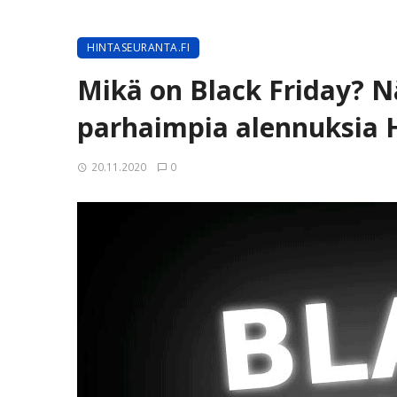
HINTASEURANTA.FI
Mikä on Black Friday? 
parhaimpia alennuksia H
20.11.2020
0