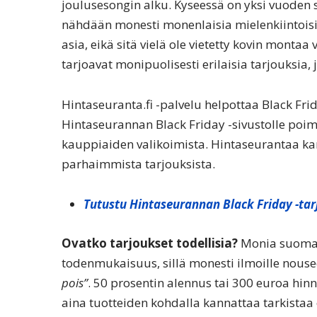
joulusesongin alku. Kyseessä on yksi vuoden 
nähdään monesti monenlaisia mielenkiintoisi
asia, eikä sitä vielä ole vietetty kovin montaa
tarjoavat monipuolisesti erilaisia tarjouksia
Hintaseuranta.fi -palvelu helpottaa Black Fri
Hintaseurannan Black Friday -sivustolle poim
kauppiaiden valikoimista. Hintaseurantaa kann
parhaimmista tarjouksista.
Tutustu Hintaseurannan Black Friday -tar
Ovatko tarjoukset todellisia?
Monia suomala
todenmukaisuus, sillä monesti ilmoille nous
pois”
. 50 prosentin alennus tai 300 euroa hin
aina tuotteiden kohdalla kannattaa tarkistaa