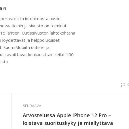
.fi
 perustettiin intohimosta uusiin
nnovaatioihin ja sivusto on toiminut
5 lähtien. Uutissivuston lähtökohtana
i löydettävät ja helppolukuiset
t. SuomiMobiilin uutiset ja
ut tavoittavat kuukausittain reilut 100
ista.
SEURAAVA
Arvostelussa Apple iPhone 12 Pro –
loistava suorituskyky ja miellyttävä