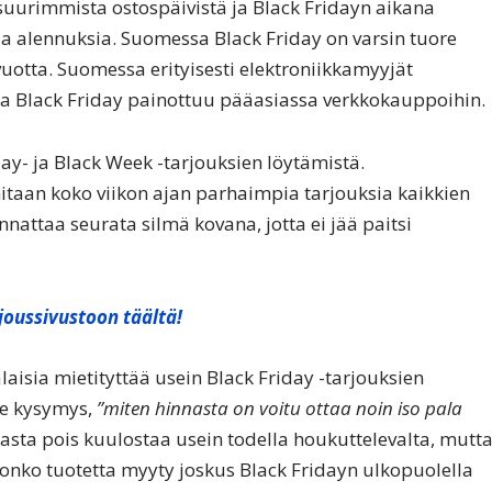
suurimmista ostospäivistä ja Black Fridayn aikana
a alennuksia. Suomessa Black Friday on varsin tuore
 vuotta. Suomessa erityisesti elektroniikkamyyjät
, ja Black Friday painottuu pääasiassa verkkokauppoihin.
day- ja Black Week -tarjouksien löytämistä.
itaan koko viikon ajan parhaimpia tarjouksia kaikkien
attaa seurata silmä kovana, jotta ei jää paitsi
joussivustoon täältä!
isia mietityttää usein Black Friday -tarjouksien
ee kysymys,
”miten hinnasta on voitu ottaa noin iso pala
nasta pois kuulostaa usein todella houkuttelevalta, mutt
 onko tuotetta myyty joskus Black Fridayn ulkopuolella