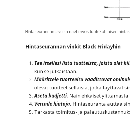
Hintaseurannan sivuilta näet myös tuotekohtaisen hintak
Hintaseurannan vinkit Black Fridayhin
Tee itsellesi lista tuotteista, joista olet k
kun se julkaistaan.
Määrittele tuotteelta vaadittavat ominai
olevat tuotteet sellaisia, jotka täyttävät s
Aseta budjetti.
Näin ehkäiset ylittämästä 
Vertaile hintoja.
Hintaseuranta auttaa sin
Tarkasta toimitus- ja palautuskustannuks