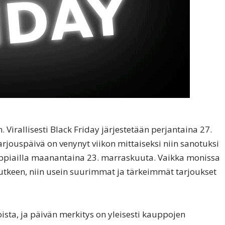
Virallisesti Black Friday järjestetään perjantaina 27.
rjouspäivä on venynyt viikon mittaiseksi niin sanotuksi
kauppiailla maanantaina 23. marraskuuta. Vaikka monissa
putkeen, niin usein suurimmat ja tärkeimmät tarjoukset
oista, ja päivän merkitys on yleisesti kauppojen