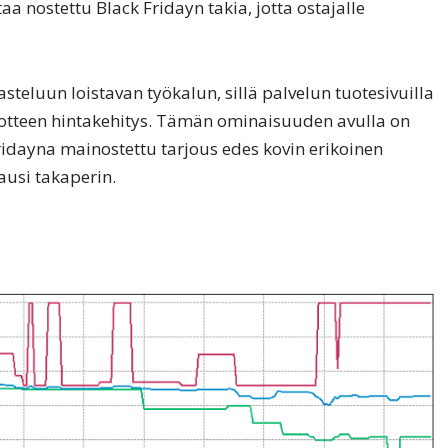
a nostettu Black Fridayn takia, jotta ostajalle
steluun loistavan työkalun, sillä palvelun tuotesivuilla
otteen hintakehitys. Tämän ominaisuuden avulla on
ridayna mainostettu tarjous edes kovin erikoinen
ausi takaperin.