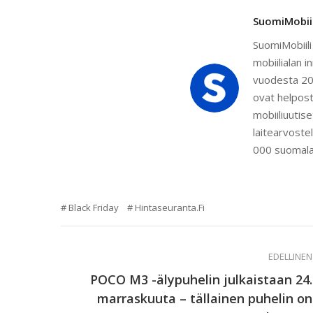
SuomiMobiili
SuomiMobiili
mobiilialan i
vuodesta 201
ovat helpost
mobiiliuutise
laitearvostel
000 suomala
Black Friday
Hintaseuranta.fi
EDELLINEN
POCO M3 -älypuhelin julkaistaan 24.
marraskuuta – tällainen puhelin on